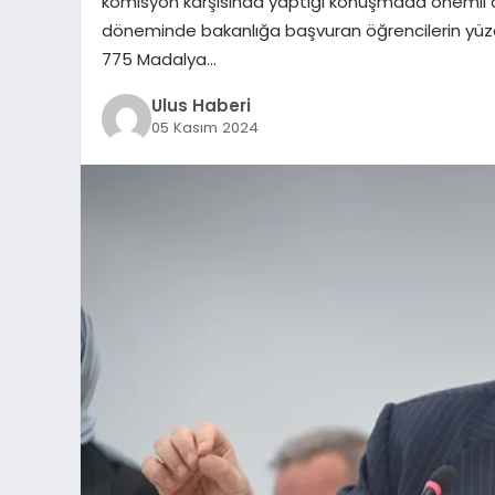
komisyon karşısında yaptığı konuşmada önemli 
döneminde bakanlığa başvuran öğrencilerin yüzde 97
775 Madalya…
Ulus Haberi
05 Kasım 2024