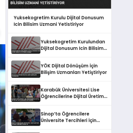
Yuksekogretim Kurulu Dijital Donusum
Icin Bilisim Uzmani Yetistiriyor
Yuksekogretim Kurulundan
Dijital Donusum Icin Bilisim
Uzmani Yetistirme Hamlesi
YÖK Dijital Dönüşüm İçin
Bilişim Uzmanları Yetiştiriyor
Karabük Üniversitesi Lise
Öğrencilerine Dijital Üretim
ve Yapay Zeka Eğitimi
Veriyor
Sinop’ta Öğrencilere
Üniversite Tercihleri İçin
Kapsamlı Rehberlik Sunuldu