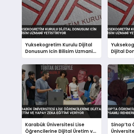
Yuksekogretim Kurulu Dijital
Yuksekog
Donusum Icin Bilisim Uzmani
Dijital Do
Yetistiriyor
Uzmani Y
Karabük Üniversitesi Lise
Sinop’ta 
Öğrencilerine Dijital Üretim ve
Üniversite