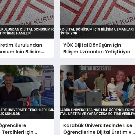
retim Kurulundan
YÖK Dijital Dönüşüm İçin
nusum Icin Bilisim
Bilişim Uzmanları Yetiştiriyor
etistirme Hamlesi
Öğrencilere
Karabük Üniversitesinde Lise
 Tercihleri İçin
Öğrencilerine Dijital Üretim ve