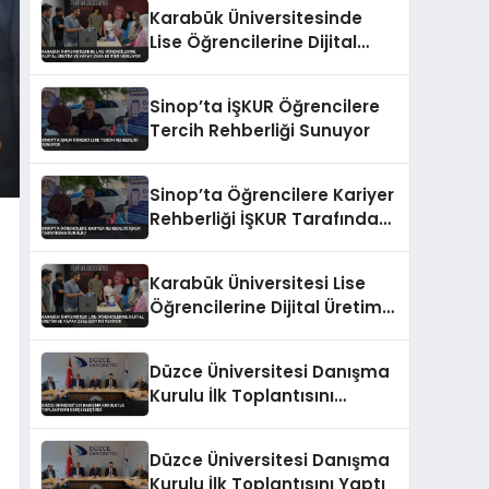
Karabük Üniversitesinde
Lise Öğrencilerine Dijital
Üretim ve Yapay Zeka
Eğitimi Veriliyor
Sinop’ta İŞKUR Öğrencilere
Tercih Rehberliği Sunuyor
Sinop’ta Öğrencilere Kariyer
Rehberliği İŞKUR Tarafından
Sunuldu
Karabük Üniversitesi Lise
Öğrencilerine Dijital Üretim
ve Yapay Zeka Eğitimi
Veriyor
Düzce Üniversitesi Danışma
Kurulu İlk Toplantısını
Gerçekleştirdi
Düzce Üniversitesi Danışma
Kurulu İlk Toplantısını Yaptı