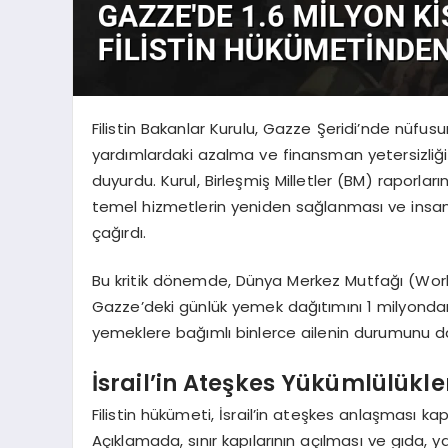
Filistin Bakanlar Kurulu, Gazze Şeridi’nde nüfusu
yardımlardaki azalma ve finansman yetersizliği 
duyurdu. Kurul, Birleşmiş Milletler (BM) raporl
temel hizmetlerin yeniden sağlanması ve insani ko
çağırdı.
Bu kritik dönemde, Dünya Merkez Mutfağı (Wor
Gazze’deki günlük yemek dağıtımını 1 milyondan
yemeklere bağımlı binlerce ailenin durumunu da
İsrail’in Ateşkes Yükümlülükle
Filistin hükümeti, İsrail’in ateşkes anlaşması ka
Açıklamada, sınır kapılarının açılması ve gıda, y