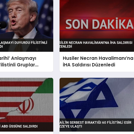
rihi’ Anlaşmayı
Husiler Necran Havalimanı’na
listinli Gruplar
İHA Saldırısı Düzenledi