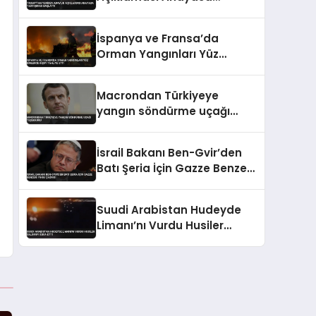
Tartışması Başlattı
İspanya ve Fransa’da
Orman Yangınları Yüz
Binlerce Kişiyi Tahliye Etti
Macrondan Türkiyeye
yangın söndürme uçağı
teşekkürü
İsrail Bakanı Ben-Gvir’den
Batı Şeria İçin Gazze Benzeri
Yıkım Çağrısı
Suudi Arabistan Hudeyde
Limanı’nı Vurdu Husiler
Saldırıyı İddia Etti