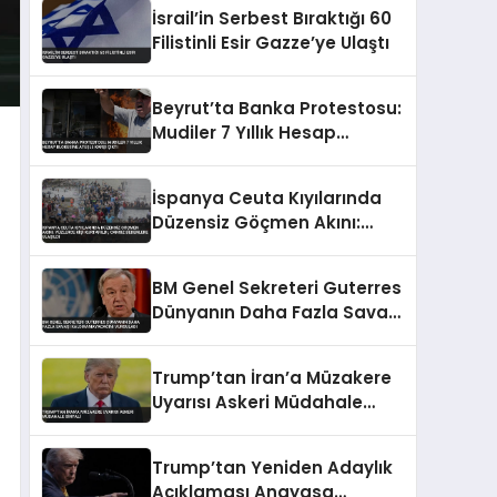
İsrail’in Serbest Bıraktığı 60
Filistinli Esir Gazze’ye Ulaştı
Beyrut’ta Banka Protestosu:
Mudiler 7 Yıllık Hesap
Blokesine Ateşle Karşı Çıktı
İspanya Ceuta Kıyılarında
Düzensiz Göçmen Akını:
Yüzlerce Kişi Kurtarıldı,
Cansız Bedenlere Ulaşıldı
BM Genel Sekreteri Guterres
Dünyanın Daha Fazla Savaşı
Kaldıramayacağını
Vurguladı
Trump’tan İran’a Müzakere
Uyarısı Askeri Müdahale
Sinyali
Trump’tan Yeniden Adaylık
Açıklaması Anayasa