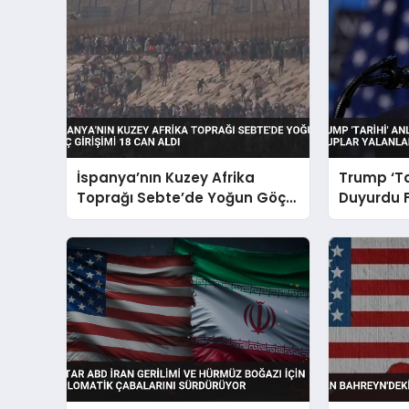
İspanya’nın Kuzey Afrika
Trump ‘Ta
Toprağı Sebte’de Yoğun Göç
Duyurdu Fi
Girişimi 18 Can Aldı
Yalanladı