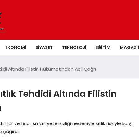
EKONOMI
SIYASET
TEKNOLOJI
EĞITIM
MAGAZI
hdidi Altında Filistin Hükümetinden Acil Çağrı
tlık Tehdidi Altında Filistin
ı
ımlar ve finansman yetersizliği nedeniyle kıtlık riskiyle karşı
e çağırdı.