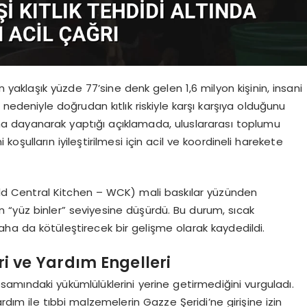
n yaklaşık yüzde 77’sine denk gelen 1,6 milyon kişinin, insani
nedeniyle doğrudan kıtlık riskiyle karşı karşıya olduğunu
arına dayanarak yaptığı açıklamada, uluslararası toplumu
şulların iyileştirilmesi için acil ve koordineli harekete
ld Central Kitchen – WCK) mali baskılar yüzünden
 “yüz binler” seviyesine düşürdü. Bu durum, sıcak
ha da kötüleştirecek bir gelişme olarak kaydedildi.
ri ve Yardım Engelleri
psamındaki yükümlülüklerini yerine getirmediğini vurguladı.
ardım ile tıbbi malzemelerin Gazze Şeridi’ne girişine izin