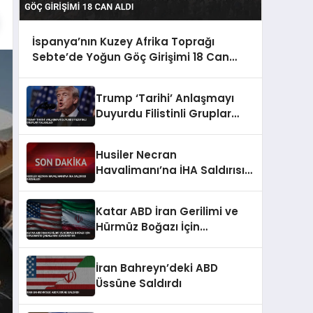
İspanya’nın Kuzey Afrika Toprağı
Sebte’de Yoğun Göç Girişimi 18 Can
Aldı
Trump ‘Tarihi’ Anlaşmayı
Duyurdu Filistinli Gruplar
Yalanladı
Husiler Necran
Havalimanı’na İHA Saldırısı
Düzenledi
Katar ABD İran Gerilimi ve
Hürmüz Boğazı İçin
Diplomatik Çabalarını
Sürdürüyor
İran Bahreyn’deki ABD
Üssüne Saldırdı