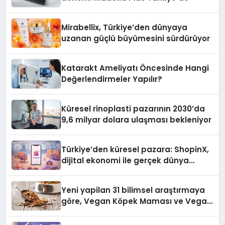
Mirabellix, Türkiye’den dünyaya
uzanan güçlü büyümesini sürdürüyor
Katarakt Ameliyatı Öncesinde Hangi
Değerlendirmeler Yapılır?
Küresel rinoplasti pazarının 2030’da
9,6 milyar dolara ulaşması bekleniyor
Türkiye’den küresel pazara: ShopinX,
dijital ekonomi ile gerçek dünya
alışverişini bir araya getirmeyi
hedefliyor
Yeni yapilan 31 bilimsel araştırmaya
göre, Vegan Köpek Maması ve Vegan
Kedi Mamasının İyi Sindirildiğini
Ortaya Koydu