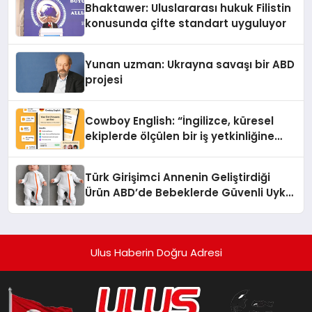
Bhaktawer: Uluslararası hukuk Filistin
konusunda çifte standart uyguluyor
Yunan uzman: Ukrayna savaşı bir ABD
projesi
Cowboy English: “İngilizce, küresel
ekiplerde ölçülen bir iş yetkinliğine
dönüşüyor”
Türk Girişimci Annenin Geliştirdiği
Ürün ABD’de Bebeklerde Güvenli Uyku
Standardına Yeni Bir Bakış Açısı
Getiriyor.
Ulus Haberin Doğru Adresi