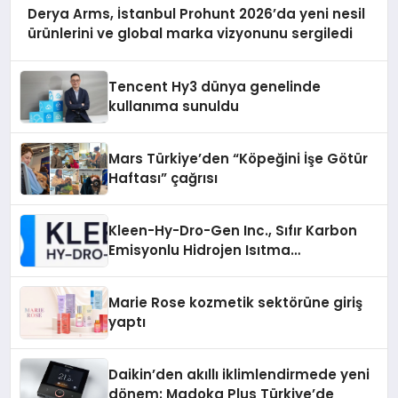
Derya Arms, İstanbul Prohunt 2026’da yeni nesil
ürünlerini ve global marka vizyonunu sergiledi
Tencent Hy3 dünya genelinde
kullanıma sunuldu
Mars Türkiye’den “Köpeğini İşe Götür
Haftası” çağrısı
Kleen-Hy-Dro-Gen Inc., Sıfır Karbon
Emisyonlu Hidrojen Isıtma
Teknolojisinde ISO ve TSSA
Düzenleyici Onaylarını Aldı
Marie Rose kozmetik sektörüne giriş
yaptı
Daikin’den akıllı iklimlendirmede yeni
dönem: Madoka Plus Türkiye’de