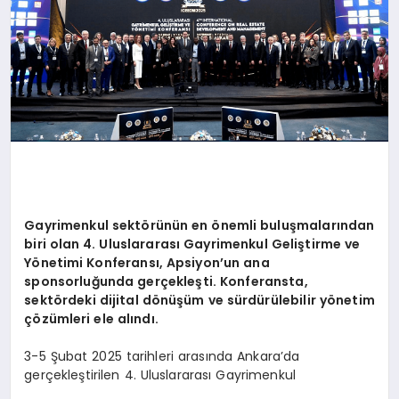
Gayrimenkul sekt
ö
rünün en
ö
nemli buluşmalarından
biri olan 4. Uluslararası Gayrimenkul Geliştirme ve
Y
ö
netimi Konferansı, Apsiyon
’
un ana
sponsorluğunda gerçekleş
ti.
Konferansta,
sekt
ö
rdeki dijital d
ö
nüşüm
ve sürdürülebilir y
ö
netim
çözümleri ele alındı.
3-5 Şubat 2025 tarihleri arasında Ankara’da
gerçekleştirilen 4. Uluslararası Gayrimenkul