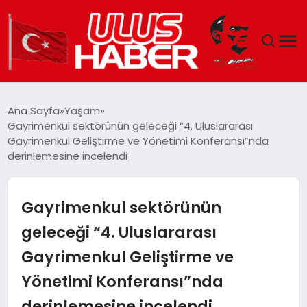
GÜNDEM
Ana Sayfa
Yaşam
Gayrimenkul sektörünün geleceği “4. Uluslararası
DÜNYA
Gayrimenkul Geliştirme ve Yönetimi Konferansı”nda
derinlemesine incelendi
EKONOMI
Gayrimenkul sektörünün
SIYASET
geleceği “4. Uluslararası
TEKNOLOJI
Gayrimenkul Geliştirme ve
EĞITIM
Yönetimi Konferansı”nda
derinlemesine incelendi