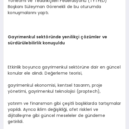
Yönetimi ve Tedarikçileri Federasyonu (TYTFED)
Başkanı Süleyman Görenekli de bu oturumda
konuşmalarını yaptı.
Gayrimenkul sekt
ö
ründe yenilikçi ç
ö
zümler ve
sürdürülebilirlik konuşuldu
Etkinlik boyunca gayrimenkul sektörüne dair en güncel
konular ele alındı. Değerleme teorisi,
gayrimenkul ekonomisi, kentsel tasarım, proje
yönetimi, gayrimenkul teknolojisi (proptech),
yatırım ve finansman gibi çeşitli başlıklarda tartışmalar
yapıldı. Ayrıca iklim değişikliği, afet riskleri ve
dijitalleşme gibi güncel meseleler de gündeme
getirildi.