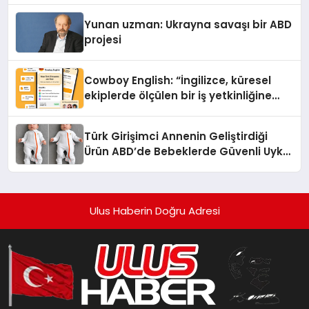
Yunan uzman: Ukrayna savaşı bir ABD
projesi
Cowboy English: “İngilizce, küresel
ekiplerde ölçülen bir iş yetkinliğine
dönüşüyor”
Türk Girişimci Annenin Geliştirdiği
Ürün ABD’de Bebeklerde Güvenli Uyku
Standardına Yeni Bir Bakış Açısı
Getiriyor.
Ulus Haberin Doğru Adresi