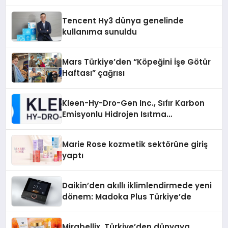
Tencent Hy3 dünya genelinde
kullanıma sunuldu
Mars Türkiye’den “Köpeğini İşe Götür
Haftası” çağrısı
Kleen-Hy-Dro-Gen Inc., Sıfır Karbon
Emisyonlu Hidrojen Isıtma
Teknolojisinde ISO ve TSSA
Düzenleyici Onaylarını Aldı
Marie Rose kozmetik sektörüne giriş
yaptı
Daikin’den akıllı iklimlendirmede yeni
dönem: Madoka Plus Türkiye’de
Mirabellix, Türkiye’den dünyaya