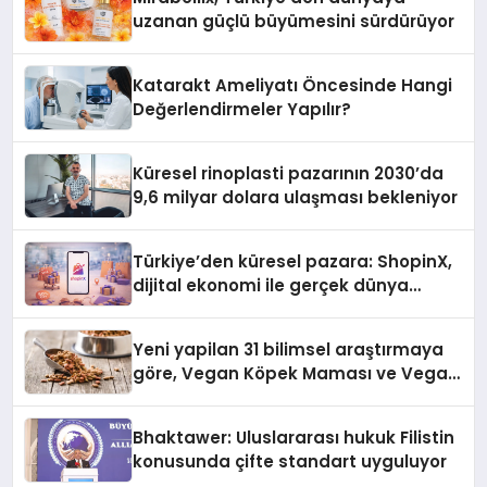
uzanan güçlü büyümesini sürdürüyor
Katarakt Ameliyatı Öncesinde Hangi
Değerlendirmeler Yapılır?
Küresel rinoplasti pazarının 2030’da
9,6 milyar dolara ulaşması bekleniyor
Türkiye’den küresel pazara: ShopinX,
dijital ekonomi ile gerçek dünya
alışverişini bir araya getirmeyi
hedefliyor
Yeni yapilan 31 bilimsel araştırmaya
göre, Vegan Köpek Maması ve Vegan
Kedi Mamasının İyi Sindirildiğini
Ortaya Koydu
Bhaktawer: Uluslararası hukuk Filistin
konusunda çifte standart uyguluyor