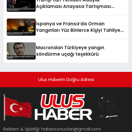
Açıklaması Anayasa Tartışması
Başlattı
İspanya ve Fransa’da Orman
Yangınları Yüz Binlerce Kişiyi Tahliye
Etti
Macrondan Türkiyeye yangın
söndürme uçağı teşekkürü
Ulus Haberin Doğru Adresi
Reklam & İşbirliği:
habersonuclari@gmail.com