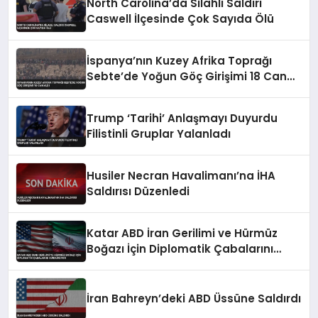
North Carolina’da Silahlı Saldırı
Caswell İlçesinde Çok Sayıda Ölü
İspanya’nın Kuzey Afrika Toprağı
Sebte’de Yoğun Göç Girişimi 18 Can
Aldı
Trump ‘Tarihi’ Anlaşmayı Duyurdu
Filistinli Gruplar Yalanladı
Husiler Necran Havalimanı’na İHA
Saldırısı Düzenledi
Katar ABD İran Gerilimi ve Hürmüz
Boğazı İçin Diplomatik Çabalarını
Sürdürüyor
İran Bahreyn’deki ABD Üssüne Saldırdı