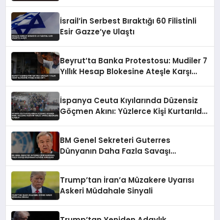
İsrail’in Serbest Bıraktığı 60 Filistinli
Esir Gazze’ye Ulaştı
Beyrut’ta Banka Protestosu: Mudiler 7
Yıllık Hesap Blokesine Ateşle Karşı
Çıktı
İspanya Ceuta Kıyılarında Düzensiz
Göçmen Akını: Yüzlerce Kişi Kurtarıldı,
Cansız Bedenlere Ulaşıldı
BM Genel Sekreteri Guterres
Dünyanın Daha Fazla Savaşı
Kaldıramayacağını Vurguladı
Trump’tan İran’a Müzakere Uyarısı
Askeri Müdahale Sinyali
Trump’tan Yeniden Adaylık