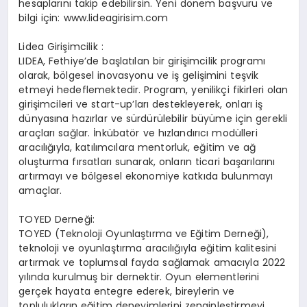
hesaplarını takip edebilirsin. Yeni dönem başvuru ve
bilgi için: www.lideagirisim.com
Lidea Girişimcilik :
LIDEA, Fethiye’de başlatılan bir girişimcilik programı
olarak, bölgesel inovasyonu ve iş gelişimini teşvik
etmeyi hedeflemektedir. Program, yenilikçi fikirleri olan
girişimcileri ve start-up’ları destekleyerek, onları iş
dünyasına hazırlar ve sürdürülebilir büyüme için gerekli
araçları sağlar. İnkübatör ve hızlandırıcı modülleri
aracılığıyla, katılımcılara mentorluk, eğitim ve ağ
oluşturma fırsatları sunarak, onların ticari başarılarını
artırmayı ve bölgesel ekonomiye katkıda bulunmayı
amaçlar.
TOYED Derneği:
TOYED (Teknoloji Oyunlaştırma ve Eğitim Derneği),
teknoloji ve oyunlaştırma aracılığıyla eğitim kalitesini
artırmak ve toplumsal fayda sağlamak amacıyla 2022
yılında kurulmuş bir dernektir. Oyun elementlerini
gerçek hayata entegre ederek, bireylerin ve
toplulukların eğitim deneyimlerini zenginleştirmeyi