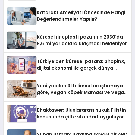
Katarakt Ameliyatı Öncesinde Hangi
Değerlendirmeler Yapılır?
Küresel rinoplasti pazarının 2030’da
9,6 milyar dolara ulaşması bekleniyor
Türkiye’den küresel pazara: ShopinX,
dijital ekonomi ile gerçek dünya
alışverişini bir araya getirmeyi
hedefliyor
Yeni yapilan 31 bilimsel araştırmaya
göre, Vegan Köpek Maması ve Vegan
Kedi Mamasının İyi Sindirildiğini
Ortaya Koydu
Bhaktawer: Uluslararası hukuk Filistin
konusunda çifte standart uyguluyor
Yunan uzman: Ukrayna savaşı bir ABD