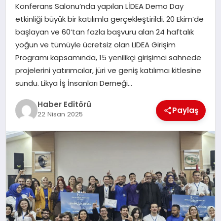
MAGAZIN
Konferans Salonu’nda yapılan LİDEA Demo Day
etkinliği büyük bir katılımla gerçekleştirildi. 20 Ekim’de
SPOR
başlayan ve 60’tan fazla başvuru alan 24 haftalık
yoğun ve tümüyle ücretsiz olan LIDEA Girişim
YAŞAM
Programı kapsamında, 15 yenilikçi girişimci sahnede
projelerini yatırımcılar, jüri ve geniş katılımcı kitlesine
sundu. Likya İş İnsanları Derneği…
Haber Editörü
Paylaş
22 Nisan 2025