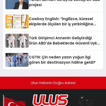
projesi
Cowboy English: “İngilizce, küresel
ekiplerde ölçülen bir iş yetkinliğine
dönüşüyor”
Türk Girişimci Annenin Geliştirdiği
Ürün ABD’de Bebeklerde Güvenli Uyku
Standardına Yeni Bir Bakış Açısı
Getiriyor.
CGTN: Çin neden yazın yoğun ilgi
gören bir destinasyon hâline geldi?
Ulus Haberin Doğru Adresi