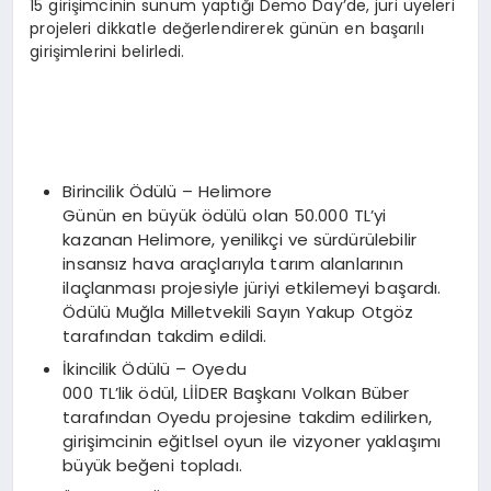
15 girişimcinin sunum yaptığı Demo Day’de, jüri üyeleri
projeleri dikkatle değerlendirerek günün en başarılı
girişimlerini belirledi.
Birincilik Ödülü – Helimore
Günün en büyük ödülü olan 50.000 TL’yi
kazanan Helimore, yenilikçi ve sürdürülebilir
insansız hava araçlarıyla tarım alanlarının
ilaçlanması projesiyle jüriyi etkilemeyi başardı.
Ödülü Muğla Milletvekili Sayın Yakup Otgöz
tarafından takdim edildi.
İkincilik Ödülü – Oyedu
000 TL’lik ödül, LİİDER Başkanı Volkan Büber
tarafından Oyedu projesine takdim edilirken,
girişimcinin eğitlsel oyun ile vizyoner yaklaşımı
büyük beğeni topladı.