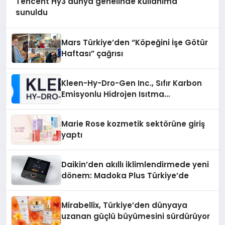
Tencent Hy3 dünya genelinde kullanıma
sunuldu
Mars Türkiye’den “Köpeğini İşe Götür
Haftası” çağrısı
Kleen-Hy-Dro-Gen Inc., Sıfır Karbon
Emisyonlu Hidrojen Isıtma
Teknolojisinde ISO ve TSSA
Düzenleyici Onaylarını Aldı
Marie Rose kozmetik sektörüne giriş
yaptı
Daikin’den akıllı iklimlendirmede yeni
dönem: Madoka Plus Türkiye’de
Mirabellix, Türkiye’den dünyaya
uzanan güçlü büyümesini sürdürüyor