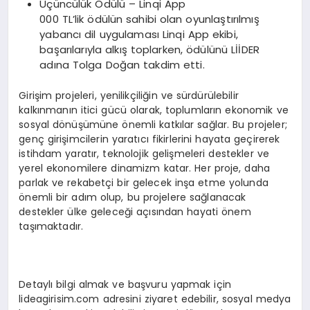
Üçüncülük Ödülü – Linqi App
000 TL’lik ödülün sahibi olan oyunlaştırılmış
yabancı dil uygulaması Linqi App ekibi,
başarılarıyla alkış toplarken, ödülünü LİİDER
adına Tolga Doğan takdim etti.
Girişim projeleri, yenilikçiliğin ve sürdürülebilir
kalkınmanın itici gücü olarak, toplumların ekonomik ve
sosyal dönüşümüne önemli katkılar sağlar. Bu projeler;
genç girişimcilerin yaratıcı fikirlerini hayata geçirerek
istihdam yaratır, teknolojik gelişmeleri destekler ve
yerel ekonomilere dinamizm katar. Her proje, daha
parlak ve rekabetçi bir gelecek inşa etme yolunda
önemli bir adım olup, bu projelere sağlanacak
destekler ülke geleceği açısından hayati önem
taşımaktadır.
Detaylı bilgi almak ve başvuru yapmak için
lideagirisim.com adresini ziyaret edebilir, sosyal medya