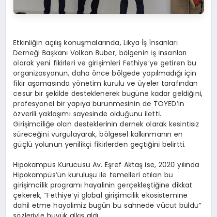
Etkinliğin açılış konuşmalarında, Likya İş İnsanları
Derneği Başkanı Volkan Büber, bölgenin iş insanları
olarak yeni fikirleri ve girişimleri Fethiye’ye getiren bu
organizasyonun, daha önce bölgede yapılmadığı için
fikir aşamasında yönetim kurulu ve üyeler tarafından
cesur bir şekilde desteklenerek bugüne kadar geldiğini,
profesyonel bir yapıya bürünmesinin de TOYED’in
özverili yaklaşımı sayesinde olduğunu iletti.
Girişimciliğe olan desteklerinin dernek olarak kesintisiz
süreceğini vurgulayarak, bölgesel kalkınmanın en
güçlü yolunun yenilikçi fikirlerden geçtiğini belirtti.
Hipokampüs Kurucusu Av. Eşref Aktaş ise, 2020 yılında
Hipokampüs’ün kuruluşu ile temelleri atılan bu
girişimcilik programı hayalinin gerçekleştiğine dikkat
çekerek, “Fethiye’yi global girişimcilik ekosistemine
dahil etme hayalimiz bugün bu sahnede vücut buldu”
sözleriyle büyük alkış aldı.