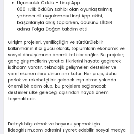
Üçüncülük Ödülü – Linqi App
000 TL’lik ödülün sahibi olan oyunlaştırılmış
yabancı dil uygulaması Linqi App ekibi,
başarılarıyla alkış toplarken, ödülünü LİİDER
adına Tolga Doğan takdim etti.
Girişim projeleri, yenilikçiliğin ve sürdürülebilir
kalkınmanın itici gücü olarak, toplumların ekonomik ve
sosyal dönüşümüne önemli katkılar sağlar. Bu projeler;
genç girişimcilerin yaratıcı fikirlerini hayata geçirerek
istihdam yaratır, teknolojik gelişmeleri destekler ve
yerel ekonomilere dinamizm katar. Her proje, daha
parlak ve rekabetçi bir gelecek inşa etme yolunda
önemli bir adım olup, bu projelere sağlanacak
destekler ülke geleceği açısından hayati önem
taşımaktadır.
Detaylı bilgi almak ve başvuru yapmak için
lideagirisim.com adresini ziyaret edebilir, sosyal medya