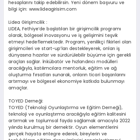
hesaplarını takip edebilirsin. Yeni dönem başvuru ve
bilgi için: www.lideagirisim.com
Lidea Girişimcilik :
LIDEA, Fethiye’de başlatılan bir girişimcilik programı
olarak, bölgesel inovasyonu ve iş gelişimini teşvik
etmeyi hedeflemektedir. Program, yenilikçi fikirleri olan
girişimcileri ve start-up’ları destekleyerek, onları iş
dünyasına hazırlar ve sürdürülebilir büyüme için gerekli
araçları sağlar. İnkübatör ve hızlandırıcı modülleri
aracılığıyla, katılımcılara mentorluk, eğitim ve ağ
oluşturma fırsatları sunarak, onların ticari başarılarını
artırmayı ve bölgesel ekonomiye katkıda bulunmayı
amaçlar.
TOYED Derneği:
TOYED (Teknoloji Oyunlaştırma ve Eğitim Derneği),
teknoloji ve oyunlaştırma aracılığıyla eğitim kalitesini
artırmak ve toplumsal fayda sağlamak amacıyla 2022
yılında kurulmuş bir dernektir. Oyun elementlerini
gerçek hayata entegre ederek, bireylerin ve