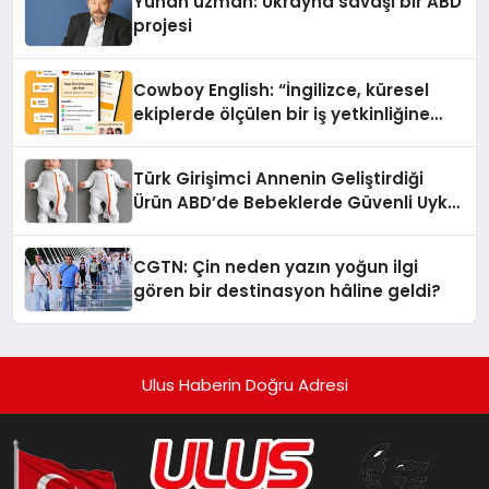
Yunan uzman: Ukrayna savaşı bir ABD
projesi
Cowboy English: “İngilizce, küresel
ekiplerde ölçülen bir iş yetkinliğine
dönüşüyor”
Türk Girişimci Annenin Geliştirdiği
Ürün ABD’de Bebeklerde Güvenli Uyku
Standardına Yeni Bir Bakış Açısı
Getiriyor.
CGTN: Çin neden yazın yoğun ilgi
gören bir destinasyon hâline geldi?
Ulus Haberin Doğru Adresi