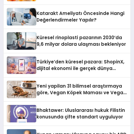
Katarakt Ameliyatı Öncesinde Hangi
Değerlendirmeler Yapılır?
Küresel rinoplasti pazarının 2030’da
9,6 milyar dolara ulaşması bekleniyor
Türkiye’den küresel pazara: ShopinX,
dijital ekonomi ile gerçek dünya
alışverişini bir araya getirmeyi
hedefliyor
Yeni yapilan 31 bilimsel araştırmaya
göre, Vegan Köpek Maması ve Vegan
Kedi Mamasının İyi Sindirildiğini
Ortaya Koydu
Bhaktawer: Uluslararası hukuk Filistin
konusunda çifte standart uyguluyor