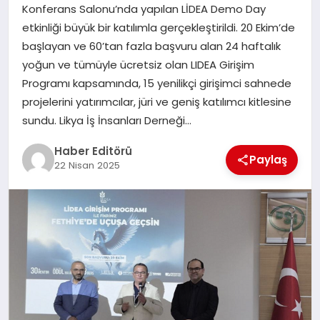
MAGAZIN
Konferans Salonu’nda yapılan LİDEA Demo Day
etkinliği büyük bir katılımla gerçekleştirildi. 20 Ekim’de
SPOR
başlayan ve 60’tan fazla başvuru alan 24 haftalık
yoğun ve tümüyle ücretsiz olan LIDEA Girişim
YAŞAM
Programı kapsamında, 15 yenilikçi girişimci sahnede
projelerini yatırımcılar, jüri ve geniş katılımcı kitlesine
sundu. Likya İş İnsanları Derneği…
Haber Editörü
Paylaş
22 Nisan 2025