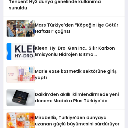
Tencent Hy3 dünya genelinde kullanıma
sunuldu
Mars Türkiye’den “Köpeğini İşe Götür
Haftası” çağrısı
Kleen-Hy-Dro-Gen Inc., Sıfır Karbon
Emisyonlu Hidrojen Isıtma
Teknolojisinde ISO ve TSSA
Düzenleyici Onaylarını Aldı
Marie Rose kozmetik sektörüne giriş
yaptı
Daikin’den akıllı iklimlendirmede yeni
dönem: Madoka Plus Türkiye’de
Mirabellix, Türkiye’den dünyaya
uzanan güçlü büyümesini sürdürüyor