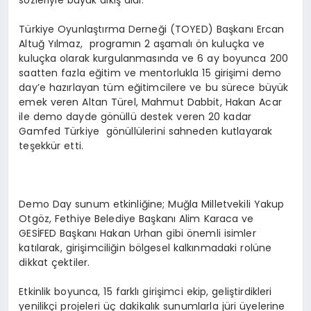
Türkiye Oyunlaştırma Derneği (TOYED) Başkanı Ercan
Altuğ Yılmaz, programın 2 aşamalı ön kuluçka ve
kuluçka olarak kurgulanmasında ve 6 ay boyunca 200
saatten fazla eğitim ve mentorlukla 15 girişimi demo
day’e hazırlayan tüm eğitimcilere ve bu sürece büyük
emek veren Altan Türel, Mahmut Dabbit, Hakan Acar
ile demo dayde gönüllü destek veren 20 kadar
Gamfed Türkiye gönüllülerini sahneden kutlayarak
teşekkür etti.
Demo Day sunum etkinliğine; Muğla Milletvekili Yakup
Otgöz, Fethiye Belediye Başkanı Alim Karaca ve
GESİFED Başkanı Hakan Urhan gibi önemli isimler
katılarak, girişimciliğin bölgesel kalkınmadaki rolüne
dikkat çektiler.
Etkinlik boyunca, 15 farklı girişimci ekip, geliştirdikleri
yenilikçi projeleri üç dakikalık sunumlarla jüri üyelerine