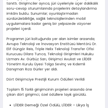
tanıttı. Girişimciler ayrıca, jüri üyeleriyle üçer dakikalık
soru-cevap oturumlarında projelerini detaylandırma
imkânı buldu. Sunumlar; oyunlaştırmadan
sürdürülebilirliğe, sağlık teknolojilerinden mobil
uygulamalara kadar geniş bir yelpazede vizyoner
projeleri içerdi.
Programın jüri koltuğunda yer alan isimler arasında;
Avrupa Teknoloji ve İnovasyon Enstitüsü Mentörü Dr.
Elif Güngör Reis, Triple Helix Teknoloji Transfer Ofisi
Kurucusu Dilara Tunca, Teknoloji Girişimleri Hukuku
Uzmanı Av. Gürbüz Sarı, Girişimci Avukat ve LİİDER
Yönetim Kurulu Üyesi Tolga Sevinç ve Kıdemli
Danışman Rıza Gürler yer aldı.
Dört Girişimciye Prestijli Kurum Ödülleri Verildi
Toplam 15 farklı girişimcinin projeleri arasında öne
çıkan dört girişimci, özel ödüllere layık görüldü.
LİİDER Derneği Özel Ödülü, LİİDER – Likya İş