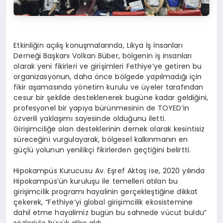
Etkinliğin açılış konuşmalarında, Likya İş İnsanları
Derneği Başkanı Volkan Büber, bölgenin iş insanları
olarak yeni fikirleri ve girişimleri Fethiye’ye getiren bu
organizasyonun, daha önce bölgede yapılmadığı için
fikir aşamasında yönetim kurulu ve üyeler tarafından
cesur bir şekilde desteklenerek bugüne kadar geldiğini,
profesyonel bir yapıya bürünmesinin de TOYED’in
özverili yaklaşımı sayesinde olduğunu iletti.
Girişimciliğe olan desteklerinin dernek olarak kesintisiz
süreceğini vurgulayarak, bölgesel kalkınmanın en
güçlü yolunun yenilikçi fikirlerden geçtiğini belirtti.
Hipokampüs Kurucusu Av. Eşref Aktaş ise, 2020 yılında
Hipokampüs’ün kuruluşu ile temelleri atılan bu
girişimcilik programı hayalinin gerçekleştiğine dikkat
çekerek, “Fethiye’yi global girişimcilik ekosistemine
dahil etme hayalimiz bugün bu sahnede vücut buldu”
sözleriyle büyük alkış aldı.