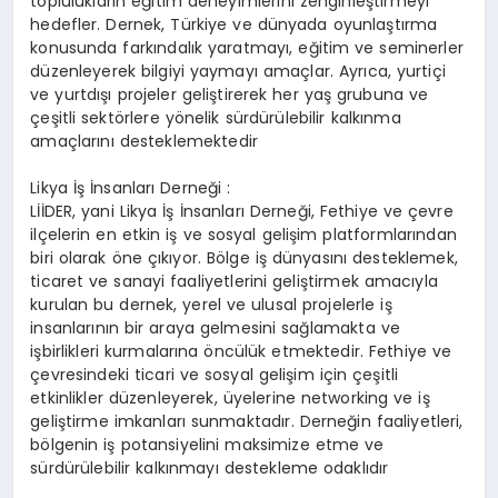
toplulukların eğitim deneyimlerini zenginleştirmeyi
hedefler. Dernek, Türkiye ve dünyada oyunlaştırma
konusunda farkındalık yaratmayı, eğitim ve seminerler
düzenleyerek bilgiyi yaymayı amaçlar. Ayrıca, yurtiçi
ve yurtdışı projeler geliştirerek her yaş grubuna ve
çeşitli sektörlere yönelik sürdürülebilir kalkınma
amaçlarını desteklemektedir​
Likya İş İnsanları Derneği :
LİİDER, yani Likya İş İnsanları Derneği, Fethiye ve çevre
ilçelerin en etkin iş ve sosyal gelişim platformlarından
biri olarak öne çıkıyor. Bölge iş dünyasını desteklemek,
ticaret ve sanayi faaliyetlerini geliştirmek amacıyla
kurulan bu dernek, yerel ve ulusal projelerle iş
insanlarının bir araya gelmesini sağlamakta ve
işbirlikleri kurmalarına öncülük etmektedir. Fethiye ve
çevresindeki ticari ve sosyal gelişim için çeşitli
etkinlikler düzenleyerek, üyelerine networking ve iş
geliştirme imkanları sunmaktadır. Derneğin faaliyetleri,
bölgenin iş potansiyelini maksimize etme ve
sürdürülebilir kalkınmayı destekleme odaklıdır