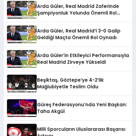
Arda Güler, Real Madrid Zaferinde
Şampiyonluk Yolunda Önemli Rol
Oynadı
Arda Güler, Real Madrid’i 3-0 Galip
Geldiği Maçta Önemli Rol Oynadı
Arda Güler’in Etkileyici Performansıyla
Real Madrid Zirveye Yükseldi
Beşiktaş, Göztepe’ye 4-2’lik
Mağlubiyetle Teslim Oldu
Güreş Federasyonu’nda Yeni Başkan:
Taha Akgül
Milli Sporcuların Uluslararası Başarısı
Artıyor