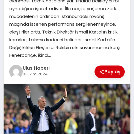
elenmesi, teknik hataların yarı finalde belirleyici rol
MAGAZIN
oynadığına işaret ediyor. İlk maçta yaşanan zorlu
mücadelenin ardından İstanbul’daki rövanş
SPOR
maçında istenen performans sergilenemeyince,
eleştiriler arttı. Teknik Direktör İsmail Kartal’ın kritik
YAŞAM
kararları, takımın kaderini belirledi. İsmail Kartal’ın
Değişiklikleri Eleştirildi Rakibin sıkı savunmasına karşı
Fenerbahçe, ikinci…
Ulus Haberi
Paylaş
01 Ekim 2024