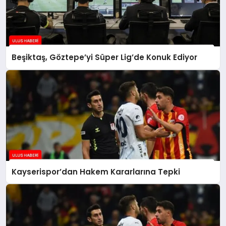
Beşiktaş, Göztepe’yi Süper Lig’de Konuk Ediyor
Kayserispor’dan Hakem Kararlarına Tepki