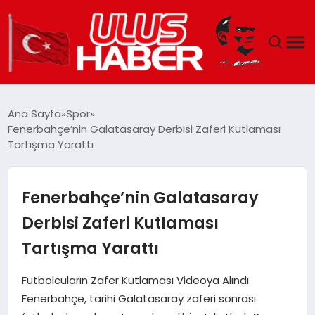
GÜNDEM
Ana Sayfa
Spor
Fenerbahçe’nin Galatasaray Derbisi Zaferi Kutlaması
DÜNYA
Tartışma Yarattı
EKONOMI
Fenerbahçe’nin Galatasaray
SIYASET
Derbisi Zaferi Kutlaması
Tartışma Yarattı
TEKNOLOJI
Futbolcuların Zafer Kutlaması Videoya Alındı
EĞITIM
Fenerbahçe, tarihi Galatasaray zaferi sonrası