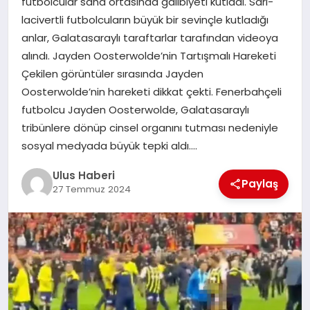
futbolcular saha ortasında galibiyeti kutladı. Sarı-
MAGAZIN
lacivertli futbolcuların büyük bir sevinçle kutladığı
anlar, Galatasaraylı taraftarlar tarafından videoya
SPOR
alındı. Jayden Oosterwolde’nin Tartışmalı Hareketi
Çekilen görüntüler sırasında Jayden
YAŞAM
Oosterwolde’nin hareketi dikkat çekti. Fenerbahçeli
futbolcu Jayden Oosterwolde, Galatasaraylı
tribünlere dönüp cinsel organını tutması nedeniyle
sosyal medyada büyük tepki aldı….
Ulus Haberi
Paylaş
27 Temmuz 2024