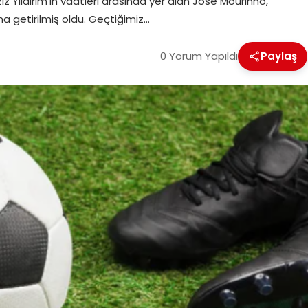
Yıldırım’ın vaatleri arasında yer alan Jose Mourinho,
na getirilmiş oldu. Geçtiğimiz…
0 Yorum Yapıldı
Paylaş