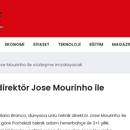
EKONOMI
SIYASET
TEKNOLOJI
EĞITIM
MAGAZI
Jose Mourinho ile sözleşme imzalayacak
irektör Jose Mourinho ile
ario Branco, dünyaca ünlü teknik direktör Jose Mourinho ile
göre Portekizli teknik adam Fenerbahçe ile 2+1 yıllık