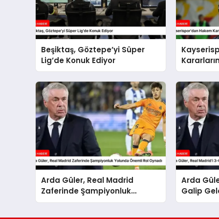
Beşiktaş, Göztepe’yi Süper
Kayseris
Lig’de Konuk Ediyor
Kararları
Arda Güler, Real Madrid
Arda Güle
Zaferinde Şampiyonluk
Galip Gel
Yolunda Önemli Rol Oynadı
Rol Oyna