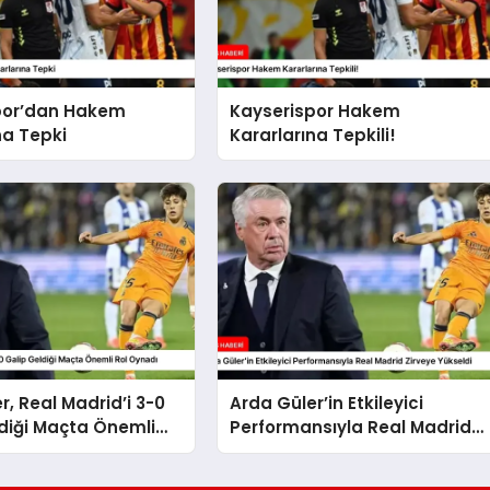
por’dan Hakem
Kayserispor Hakem
na Tepki
Kararlarına Tepkili!
r, Real Madrid’i 3-0
Arda Güler’in Etkileyici
diği Maçta Önemli
Performansıyla Real Madrid
dı
Zirveye Yükseldi