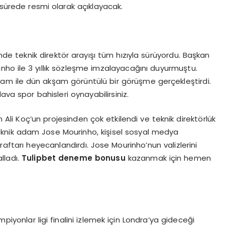
 sürede resmi olarak açıklayacak.
nde teknik direktör arayışı tüm hızıyla sürüyordu. Başkan
inho ile 3 yıllık sözleşme imzalayacağını duyurmuştu.
adam ile dün akşam görüntülü bir görüşme gerçekleştirdi.
a spor bahisleri oynayabilirsiniz.
li Koç’un projesinden çok etkilendi ve teknik direktörlük
teknik adam Jose Mourinho, kişisel sosyal medya
ftarı heyecanlandırdı. Jose Mourinho’nun valizlerini
lladı.
Tulipbet
deneme bonusu
kazanmak için hemen
iyonlar ligi finalini izlemek için Londra’ya gideceği