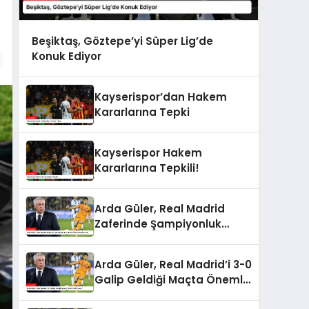
Beşiktaş, Göztepe’yi Süper Lig’de
Konuk Ediyor
Kayserispor’dan Hakem
Kararlarına Tepki
Kayserispor Hakem
Kararlarına Tepkili!
Arda Güler, Real Madrid
Zaferinde Şampiyonluk
Yolunda Önemli Rol Oynadı
Arda Güler, Real Madrid’i 3-0
Galip Geldiği Maçta Önemli
Rol Oynadı