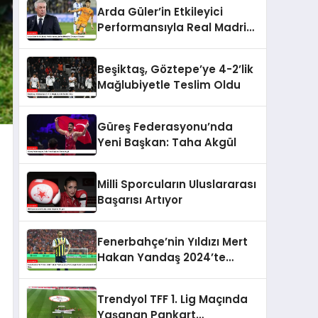
Arda Güler’in Etkileyici
Performansıyla Real Madrid
Zirveye Yükseldi
Beşiktaş, Göztepe’ye 4-2’lik
Mağlubiyetle Teslim Oldu
Güreş Federasyonu’nda
Yeni Başkan: Taha Akgül
Milli Sporcuların Uluslararası
Başarısı Artıyor
Fenerbahçe’nin Yıldızı Mert
Hakan Yandaş 2024’te
Google’da En Çok Aranan
Futbolcu Oldu
Trendyol TFF 1. Lig Maçında
Yaşanan Pankart