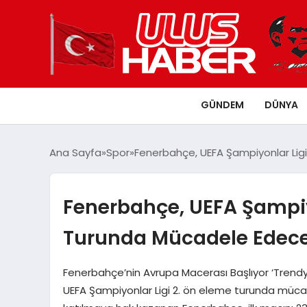
GÜNDEM
DÜNYA
Ana Sayfa
Spor
Fenerbahçe, UEFA Şampiyonlar Lig
Fenerbahçe, UEFA Şampiy
Turunda Mücadele Edec
Fenerbahçe’nin Avrupa Macerası Başlıyor ‘Trend
UEFA Şampiyonlar Ligi 2. ön eleme turunda mücad