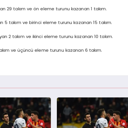
an 29 takım ve ön eleme turunu kazanan 1 takım.
n 5 takım ve birinci eleme turunu kazanan 15 takım.
yan 2 takım ve ikinci eleme turunu kazanan 10 takım.
takım ve üçüncü eleme turunu kazanan 6 takım.