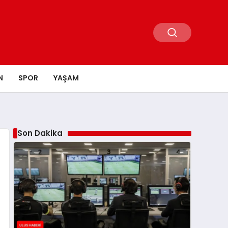
N
SPOR
YAŞAM
Son Dakika