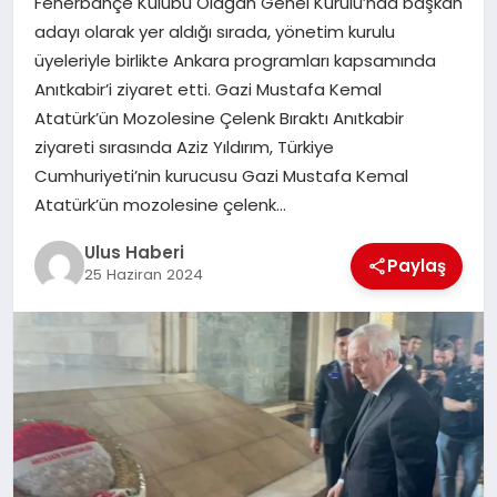
Fenerbahçe Kulübü Olağan Genel Kurulu’nda başkan
MAGAZIN
adayı olarak yer aldığı sırada, yönetim kurulu
üyeleriyle birlikte Ankara programları kapsamında
SPOR
Anıtkabir’i ziyaret etti. Gazi Mustafa Kemal
Atatürk’ün Mozolesine Çelenk Bıraktı Anıtkabir
YAŞAM
ziyareti sırasında Aziz Yıldırım, Türkiye
Cumhuriyeti’nin kurucusu Gazi Mustafa Kemal
Atatürk’ün mozolesine çelenk…
Ulus Haberi
Paylaş
25 Haziran 2024