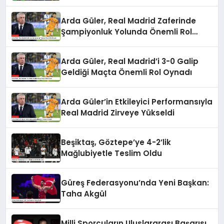
Arda Güler, Real Madrid Zaferinde
Şampiyonluk Yolunda Önemli Rol
Oynadı
Arda Güler, Real Madrid’i 3-0 Galip
Geldiği Maçta Önemli Rol Oynadı
Arda Güler’in Etkileyici Performansıyla
Real Madrid Zirveye Yükseldi
Beşiktaş, Göztepe’ye 4-2’lik
Mağlubiyetle Teslim Oldu
Güreş Federasyonu’nda Yeni Başkan:
Taha Akgül
Milli Sporcuların Uluslararası Başarısı