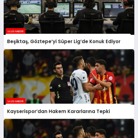
Beşiktaş, Göztepe’yi Süper Lig’de Konuk Ediyor
Kayserispor’dan Hakem Kararlarına Tepki