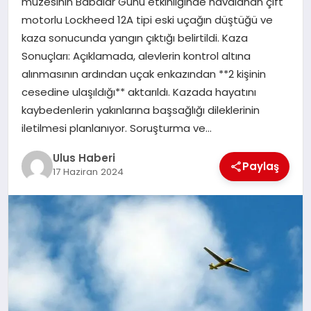
müzesinin Babalar Günü etkinliğinde havalanan çift
MAGAZIN
motorlu Lockheed 12A tipi eski uçağın düştüğü ve
kaza sonucunda yangın çıktığı belirtildi. Kaza
SPOR
Sonuçları: Açıklamada, alevlerin kontrol altına
alınmasının ardından uçak enkazından **2 kişinin
YAŞAM
cesedine ulaşıldığı** aktarıldı. Kazada hayatını
kaybedenlerin yakınlarına başsağlığı dileklerinin
iletilmesi planlanıyor. Soruşturma ve…
Ulus Haberi
Paylaş
17 Haziran 2024