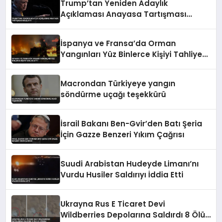
Trump’tan Yeniden Adaylık
Açıklaması Anayasa Tartışması
Başlattı
İspanya ve Fransa’da Orman
Yangınları Yüz Binlerce Kişiyi Tahliye
Etti
Macrondan Türkiyeye yangın
söndürme uçağı teşekkürü
İsrail Bakanı Ben-Gvir’den Batı Şeria
İçin Gazze Benzeri Yıkım Çağrısı
Suudi Arabistan Hudeyde Limanı’nı
Vurdu Husiler Saldırıyı İddia Etti
Ukrayna Rus E Ticaret Devi
Wildberries Depolarına Saldırdı 8 Ölü