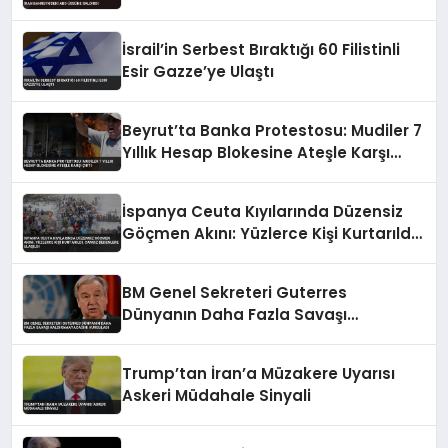
İsrail’in Serbest Bıraktığı 60 Filistinli
Esir Gazze’ye Ulaştı
Beyrut’ta Banka Protestosu: Mudiler 7
Yıllık Hesap Blokesine Ateşle Karşı
Çıktı
İspanya Ceuta Kıyılarında Düzensiz
Göçmen Akını: Yüzlerce Kişi Kurtarıldı,
Cansız Bedenlere Ulaşıldı
BM Genel Sekreteri Guterres
Dünyanın Daha Fazla Savaşı
Kaldıramayacağını Vurguladı
Trump’tan İran’a Müzakere Uyarısı
Askeri Müdahale Sinyali