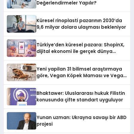
Değerlendirmeler Yapılır?
Küresel rinoplasti pazarının 2030’da
9,6 milyar dolara ulaşması bekleniyor
Türkiye’den küresel pazara: ShopinX,
dijital ekonomi ile gerçek dünya
alışverişini bir araya getirmeyi
hedefliyor
Yeni yapilan 31 bilimsel araştırmaya
göre, Vegan Köpek Maması ve Vegan
Kedi Mamasının İyi Sindirildiğini
Ortaya Koydu
Bhaktawer: Uluslararası hukuk Filistin
konusunda çifte standart uyguluyor
Yunan uzman: Ukrayna savaşı bir ABD
projesi