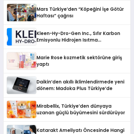
Mars Türkiye’den “Köpeğini İşe Götür
Haftası” çağrısı
Kleen-Hy-Dro-Gen Inc., Sıfır Karbon
Emisyonlu Hidrojen Isıtma
Teknolojisinde ISO ve TSSA
Düzenleyici Onaylarını Aldı
Marie Rose kozmetik sektörüne giriş
yaptı
Daikin’den akıllı iklimlendirmede yeni
dönem: Madoka Plus Türkiye’de
Mirabellix, Türkiye’den dünyaya
uzanan güçlü büyümesini sürdürüyor
Katarakt Ameliyatı Öncesinde Hangi