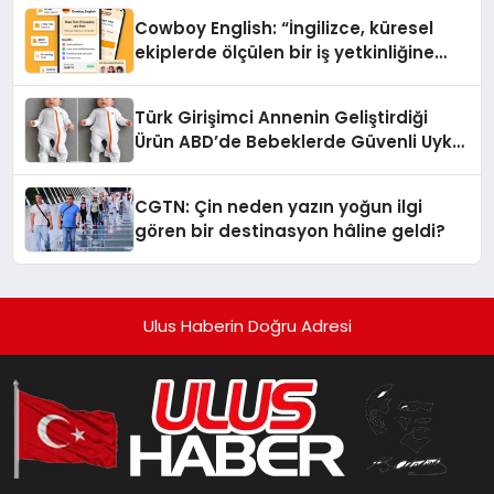
Cowboy English: “İngilizce, küresel
ekiplerde ölçülen bir iş yetkinliğine
dönüşüyor”
Türk Girişimci Annenin Geliştirdiği
Ürün ABD’de Bebeklerde Güvenli Uyku
Standardına Yeni Bir Bakış Açısı
Getiriyor.
CGTN: Çin neden yazın yoğun ilgi
gören bir destinasyon hâline geldi?
Ulus Haberin Doğru Adresi