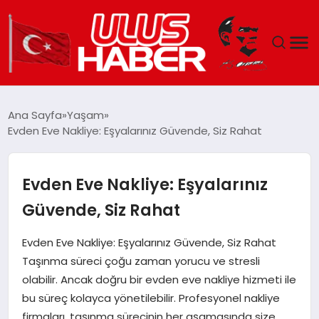
GÜNDEM
Ana Sayfa
Yaşam
Evden Eve Nakliye: Eşyalarınız Güvende, Siz Rahat
DÜNYA
EKONOMI
Evden Eve Nakliye: Eşyalarınız
Güvende, Siz Rahat
SIYASET
Evden Eve Nakliye: Eşyalarınız Güvende, Siz Rahat
TEKNOLOJI
Taşınma süreci çoğu zaman yorucu ve stresli
olabilir. Ancak doğru bir evden eve nakliye hizmeti ile
EĞITIM
bu süreç kolayca yönetilebilir. Profesyonel nakliye
firmaları, taşınma sürecinin her aşamasında size