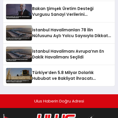
Bakan Şimşek Üretim Desteği
Vurgusu Sanayi Verilerini
Değerlendirdi
İstanbul Havalimanları 78 İlin
Nüfusunu Aştı Yolcu Sayısıyla Dikkat
Çekti
İstanbul Havalimanı Avrupa’nın En
Dakik Havalimanı Seçildi
Türkiye’den 5.8 Milyar Dolarlık
Hububat ve Bakliyat İhracatı
Gerçekleşti
Ulus Haberin Doğru Adresi