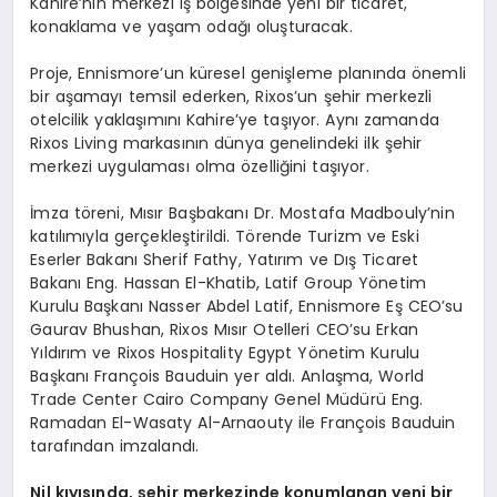
Kahire’nin merkezi iş bölgesinde yeni bir ticaret,
konaklama ve yaşam odağı oluşturacak.
Proje, Ennismore’un küresel genişleme planında önemli
bir aşamayı temsil ederken, Rixos’un şehir merkezli
otelcilik yaklaşımını Kahire’ye taşıyor. Aynı zamanda
Rixos Living markasının dünya genelindeki ilk şehir
merkezi uygulaması olma özelliğini taşıyor.
İmza töreni, Mısır Başbakanı Dr. Mostafa Madbouly’nin
katılımıyla gerçekleştirildi. Törende Turizm ve Eski
Eserler Bakanı Sherif Fathy, Yatırım ve Dış Ticaret
Bakanı Eng. Hassan El-Khatib, Latif Group Yönetim
Kurulu Başkanı Nasser Abdel Latif, Ennismore Eş CEO’su
Gaurav Bhushan, Rixos Mısır Otelleri CEO’su Erkan
Yıldırım ve Rixos Hospitality Egypt Yönetim Kurulu
Başkanı François Bauduin yer aldı. Anlaşma, World
Trade Center Cairo Company Genel Müdürü Eng.
Ramadan El-Wasaty Al-Arnaouty ile François Bauduin
tarafından imzalandı.
Nil k
ıyısında, şehir merkezinde konumlanan yeni bir