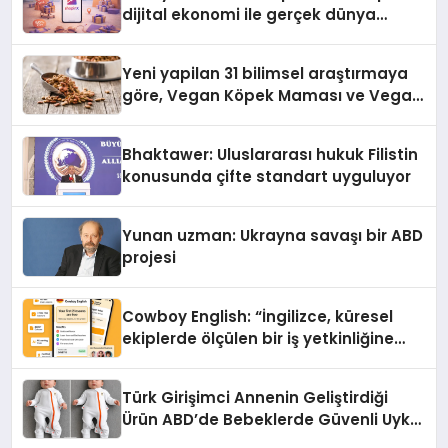
dijital ekonomi ile gerçek dünya
alışverişini bir araya getirmeyi
hedefliyor
Yeni yapilan 31 bilimsel araştırmaya
göre, Vegan Köpek Maması ve Vegan
Kedi Mamasının İyi Sindirildiğini
Ortaya Koydu
Bhaktawer: Uluslararası hukuk Filistin
konusunda çifte standart uyguluyor
Yunan uzman: Ukrayna savaşı bir ABD
projesi
Cowboy English: “İngilizce, küresel
ekiplerde ölçülen bir iş yetkinliğine
dönüşüyor”
Türk Girişimci Annenin Geliştirdiği
Ürün ABD’de Bebeklerde Güvenli Uyku
Standardına Yeni Bir Bakış Açısı