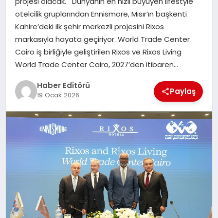
projesi olacak. Dünyanın en hızlı büyüyen lifestyle
MAGAZIN
otelcilik gruplarından Ennismore, Mısır’ın başkenti
Kahire’deki ilk şehir merkezli projesini Rixos
SPOR
markasıyla hayata geçiriyor. World Trade Center
Cairo iş birliğiyle geliştirilen Rixos ve Rixos Living
YAŞAM
World Trade Center Cairo, 2027’den itibaren…
Haber Editörü
Paylaş
19 Ocak 2026