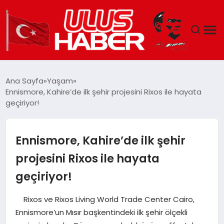
GÜNDEM
Ana Sayfa
Yaşam
Ennismore, Kahire’de ilk şehir projesini Rixos ile hayata
DÜNYA
geçiriyor!
EKONOMI
Ennismore, Kahire’de ilk şehir
SIYASET
projesini Rixos ile hayata
geçiriyor!
TEKNOLOJI
Rixos ve Rixos Living World Trade Center Cairo,
EĞITIM
Ennismore’un Mısır başkentindeki ilk şehir ölçekli