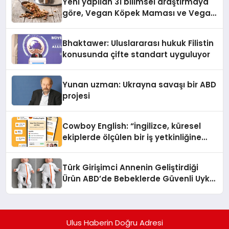
Yeni yapilan 31 bilimsel araştırmaya
göre, Vegan Köpek Maması ve Vegan
Kedi Mamasının İyi Sindirildiğini
Ortaya Koydu
Bhaktawer: Uluslararası hukuk Filistin
konusunda çifte standart uyguluyor
Yunan uzman: Ukrayna savaşı bir ABD
projesi
Cowboy English: “İngilizce, küresel
ekiplerde ölçülen bir iş yetkinliğine
dönüşüyor”
Türk Girişimci Annenin Geliştirdiği
Ürün ABD’de Bebeklerde Güvenli Uyku
Standardına Yeni Bir Bakış Açısı
Getiriyor.
Ulus Haberin Doğru Adresi