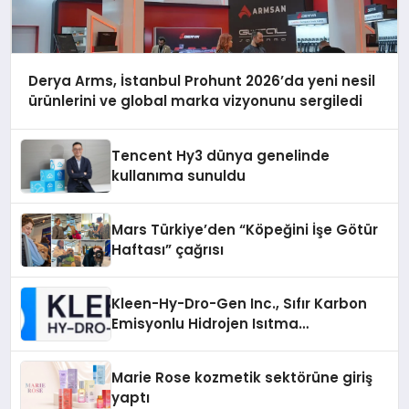
Derya Arms, İstanbul Prohunt 2026’da yeni nesil
ürünlerini ve global marka vizyonunu sergiledi
Tencent Hy3 dünya genelinde
kullanıma sunuldu
Mars Türkiye’den “Köpeğini İşe Götür
Haftası” çağrısı
Kleen-Hy-Dro-Gen Inc., Sıfır Karbon
Emisyonlu Hidrojen Isıtma
Teknolojisinde ISO ve TSSA
Düzenleyici Onaylarını Aldı
Marie Rose kozmetik sektörüne giriş
yaptı