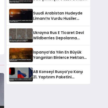
Yıkım Çağrısı
Suudi Arabistan Hudeyde
Limanı’nı Vurdu Husiler
Saldırıyı İddia Etti
Ukrayna Rus E Ticaret Devi
Wildberries Depolarına
Saldırdı 8 Ölü 62 Yaralı
İspanya’da Yılın En Büyük
Yangınları Binlerce Hektarı
Kül Etti
AB Konseyi Rusya’ya Karşı
21. Yaptırım Paketini
Onayladı