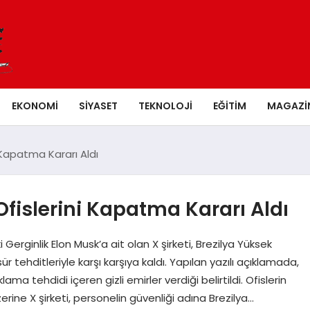
EKONOMI
SIYASET
TEKNOLOJI
EĞITIM
MAGAZI
i Kapatma Kararı Aldı
Ofislerini Kapatma Kararı Aldı
Gerginlik Elon Musk’a ait olan X şirketi, Brezilya Yüksek
ehditleriyle karşı karşıya kaldı. Yapılan yazılı açıklamada,
ama tehdidi içeren gizli emirler verdiği belirtildi. Ofislerin
rine X şirketi, personelin güvenliği adına Brezilya…