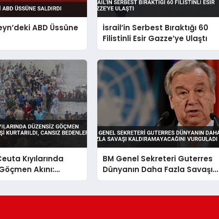
eyn’deki ABD Üssüne
İsrail’in Serbest Bıraktığı 60
Filistinli Esir Gazze’ye Ulaştı
euta Kıyılarında
BM Genel Sekreteri Guterres
 Göçmen Akını:
Dünyanın Daha Fazla Savaşı
işi Kurtarıldı, Cansız
Kaldıramayacağını Vurguladı
 Ulaşıldı