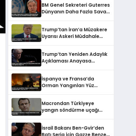
Cansız Bedenlere Ulaşıldı
BM Genel Sekreteri Guterres
Dünyanın Daha Fazla Savaşı
Kaldıramayacağını
Vurguladı
Trump’tan İran’a Müzakere
Uyarısı Askeri Müdahale
Sinyali
Trump’tan Yeniden Adaylık
Açıklaması Anayasa
Tartışması Başlattı
İspanya ve Fransa’da
Orman Yangınları Yüz
Binlerce Kişiyi Tahliye Etti
Macrondan Türkiyeye
yangın söndürme uçağı
teşekkürü
İsrail Bakanı Ben-Gvir’den
Batı Şeria İçin Gazze Benzeri