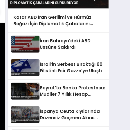
Katar ABD İran Gerilimi ve Hürmüz
Boğazı İçin Diplomatik Çabalarını
Sürdürüyor
İran Bahreyn’deki ABD
Üssüne Saldırdı
İsrail’in Serbest Bıraktığı 60
Filistinli Esir Gazze’ye Ulaştı
Beyrut’ta Banka Protestosu:
Mudiler 7 Yıllık Hesap
Blokesine Ateşle Karşı Çıktı
İspanya Ceuta Kıyılarında
Düzensiz Göçmen Akını:
Yüzlerce Kişi Kurtarıldı,