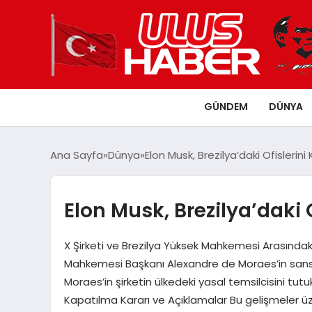
GÜNDEM
DÜNYA
Ana Sayfa
Dünya
Elon Musk, Brezilya’daki Ofislerin
Elon Musk, Brezilya’daki 
X Şirketi ve Brezilya Yüksek Mahkemesi Arasındaki 
Mahkemesi Başkanı Alexandre de Moraes’in sansür t
Moraes’in şirketin ülkedeki yasal temsilcisini tutukl
Kapatılma Kararı ve Açıklamalar Bu gelişmeler üze