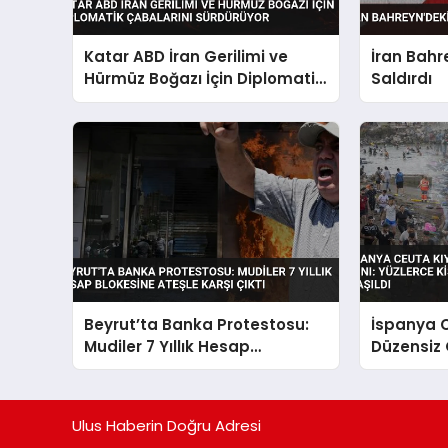
Katar ABD İran Gerilimi ve
İran Bahr
Hürmüz Boğazı İçin Diplomatik
Saldırdı
Çabalarını Sürdürüyor
Beyrut’ta Banka Protestosu:
İspanya C
Mudiler 7 Yıllık Hesap
Düzensiz
Blokesine Ateşle Karşı Çıktı
Yüzlerce K
Bedenlere
Ulus Haberin Doğru Adresi