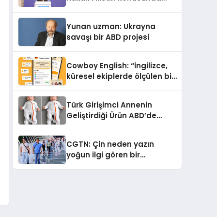
çifte standart uyguluyor
Yunan uzman: Ukrayna
savaşı bir ABD projesi
Cowboy English: “İngilizce,
küresel ekiplerde ölçülen bir
iş yetkinliğine dönüşüyor”
Türk Girişimci Annenin
Geliştirdiği Ürün ABD’de
Bebeklerde Güvenli Uyku
Standardına Yeni Bir Bakış
CGTN: Çin neden yazın
Açısı Getiriyor.
yoğun ilgi gören bir
destinasyon hâline geldi?