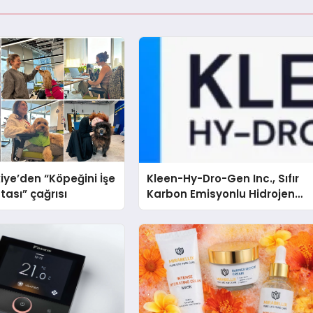
iye’den “Köpeğini İşe
Kleen-Hy-Dro-Gen Inc., Sıfır
tası” çağrısı
Karbon Emisyonlu Hidrojen
Isıtma Teknolojisinde ISO ve
TSSA Düzenleyici Onaylarını
Aldı