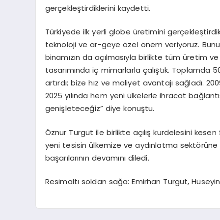
gerçekleştirdiklerini kaydetti.
Türkiyede ilk yerli globe üretimini gerçekleştir
teknoloji ve ar-geye özel önem veriyoruz. Bunun 
binamızın da açılmasıyla birlikte tüm üretim ve y
tasarımında iç mimarlarla çalıştık. Toplamda 50 mi
artırdı; bize hız ve maliyet avantajı sağladı. 20
2025 yılında hem yeni ülkelerle ihracat bağlant
genişleteceğiz” diye konuştu.
Öznur Turgut ile birlikte açılış kurdelesini kes
yeni tesisin ülkemize ve aydınlatma sektörüne ö
başarılarının devamını diledi.
Resimaltı soldan sağa: Emirhan Turgut, Hüseyin