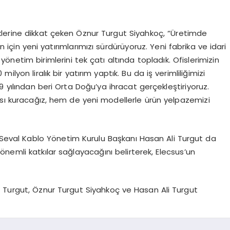
diklerine dikkat çeken Öznur Turgut Siyahkoç, “Üretimde
için yeni yatırımlarımızı sürdürüyoruz. Yeni fabrika ve idari
önetim birimlerini tek çatı altında topladık. Ofislerimizin
lyon liralık bir yatırım yaptık. Bu da iş verimliliğimizi
09 yılından beri Orta Doğu’ya ihracat gerçekleştiriyoruz.
ısı kuracağız, hem de yeni modellerle ürün yelpazemizi
en Seval Kablo Yönetim Kurulu Başkanı Hasan Ali Turgut da
nemli katkılar sağlayacağını belirterek, Elecsus’un
 Turgut, Öznur Turgut Siyahkoç ve Hasan Ali Turgut