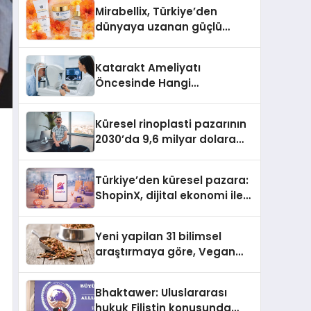
Türkiye’de
Mirabellix, Türkiye’den
dünyaya uzanan güçlü
büyümesini sürdürüyor
Katarakt Ameliyatı
Öncesinde Hangi
Değerlendirmeler Yapılır?
Küresel rinoplasti pazarının
2030’da 9,6 milyar dolara
ulaşması bekleniyor
Türkiye’den küresel pazara:
ShopinX, dijital ekonomi ile
gerçek dünya alışverişini bir
araya getirmeyi hedefliyor
Yeni yapilan 31 bilimsel
araştırmaya göre, Vegan
Köpek Maması ve Vegan
Kedi Mamasının İyi
Bhaktawer: Uluslararası
Sindirildiğini Ortaya Koydu
hukuk Filistin konusunda