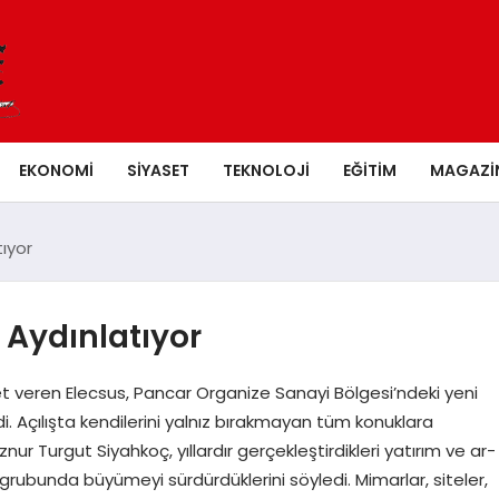
EKONOMI
SIYASET
TEKNOLOJI
EĞITIM
MAGAZI
tıyor
 Aydınlatıyor
 veren Elecsus, Pancar Organize Sanayi Bölgesi’ndeki yeni
di. Açılışta kendilerini yalnız bırakmayan tüm konuklara
r Turgut Siyahkoç, yıllardır gerçekleştirdikleri yatırım ve ar-
grubunda büyümeyi sürdürdüklerini söyledi. Mimarlar, siteler,