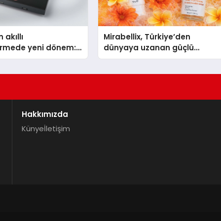
 akıllı
Mirabellix, Türkiye’den
dirmede yeni dönem:
dünyaya uzanan güçlü
lus Türkiye’de
büyümesini sürdürüyor
Hakkımızda
Künye
İletişim