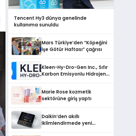
Tencent Hy3 dünya genelinde
kullanıma sunuldu
Mars Türkiye’den “Köpeğini
İşe Götür Haftası” çağrısı
Kleen-Hy-Dro-Gen Inc., Sıfır
Karbon Emisyonlu Hidrojen
Isıtma Teknolojisinde ISO ve
TSSA Düzenleyici Onaylarını
Marie Rose kozmetik
Aldı
sektörüne giriş yaptı
Daikin’den akıllı
iklimlendirmede yeni
dönem: Madoka Plus