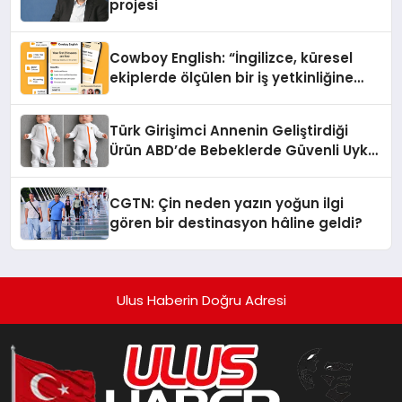
projesi
Cowboy English: “İngilizce, küresel
ekiplerde ölçülen bir iş yetkinliğine
dönüşüyor”
Türk Girişimci Annenin Geliştirdiği
Ürün ABD’de Bebeklerde Güvenli Uyku
Standardına Yeni Bir Bakış Açısı
Getiriyor.
CGTN: Çin neden yazın yoğun ilgi
gören bir destinasyon hâline geldi?
Ulus Haberin Doğru Adresi