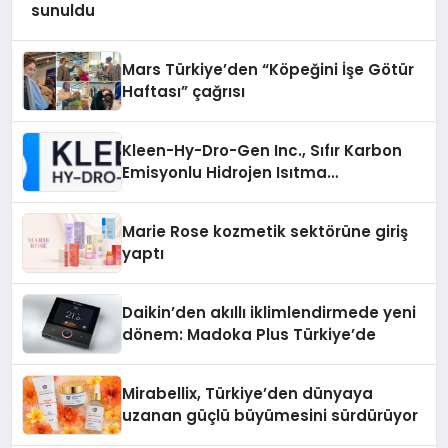
sunuldu
Mars Türkiye’den “Köpeğini İşe Götür
Haftası” çağrısı
Kleen-Hy-Dro-Gen Inc., Sıfır Karbon
Emisyonlu Hidrojen Isıtma
Teknolojisinde ISO ve TSSA
Düzenleyici Onaylarını Aldı
Marie Rose kozmetik sektörüne giriş
yaptı
Daikin’den akıllı iklimlendirmede yeni
dönem: Madoka Plus Türkiye’de
Mirabellix, Türkiye’den dünyaya
uzanan güçlü büyümesini sürdürüyor