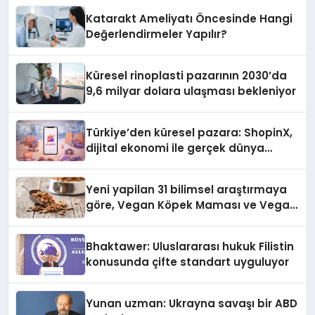
Katarakt Ameliyatı Öncesinde Hangi
Değerlendirmeler Yapılır?
Küresel rinoplasti pazarının 2030’da
9,6 milyar dolara ulaşması bekleniyor
Türkiye’den küresel pazara: ShopinX,
dijital ekonomi ile gerçek dünya
alışverişini bir araya getirmeyi
hedefliyor
Yeni yapilan 31 bilimsel araştırmaya
göre, Vegan Köpek Maması ve Vegan
Kedi Mamasının İyi Sindirildiğini
Ortaya Koydu
Bhaktawer: Uluslararası hukuk Filistin
konusunda çifte standart uyguluyor
Yunan uzman: Ukrayna savaşı bir ABD