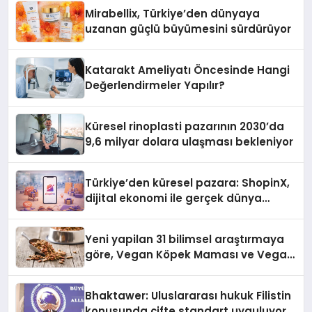
Mirabellix, Türkiye’den dünyaya
uzanan güçlü büyümesini sürdürüyor
Katarakt Ameliyatı Öncesinde Hangi
Değerlendirmeler Yapılır?
Küresel rinoplasti pazarının 2030’da
9,6 milyar dolara ulaşması bekleniyor
Türkiye’den küresel pazara: ShopinX,
dijital ekonomi ile gerçek dünya
alışverişini bir araya getirmeyi
hedefliyor
Yeni yapilan 31 bilimsel araştırmaya
göre, Vegan Köpek Maması ve Vegan
Kedi Mamasının İyi Sindirildiğini
Ortaya Koydu
Bhaktawer: Uluslararası hukuk Filistin
konusunda çifte standart uyguluyor