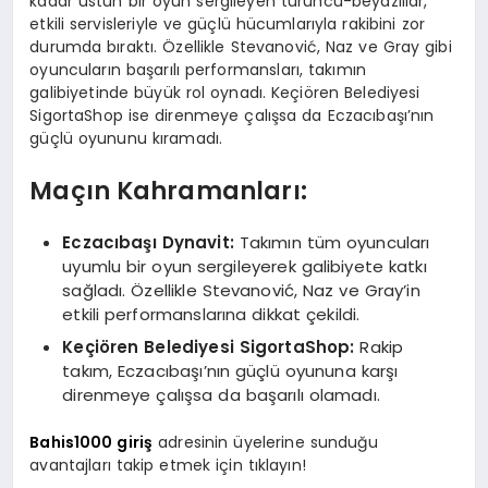
kadar üstün bir oyun sergileyen turuncu-beyazlılar,
etkili servisleriyle ve güçlü hücumlarıyla rakibini zor
durumda bıraktı. Özellikle Stevanović, Naz ve Gray gibi
oyuncuların başarılı performansları, takımın
galibiyetinde büyük rol oynadı. Keçiören Belediyesi
SigortaShop ise direnmeye çalışsa da Eczacıbaşı’nın
güçlü oyununu kıramadı.
Maçın Kahramanları:
Eczacıbaşı Dynavit:
Takımın tüm oyuncuları
uyumlu bir oyun sergileyerek galibiyete katkı
sağladı. Özellikle Stevanović, Naz ve Gray’in
etkili performanslarına dikkat çekildi.
Keçiören Belediyesi SigortaShop:
Rakip
takım, Eczacıbaşı’nın güçlü oyununa karşı
direnmeye çalışsa da başarılı olamadı.
Bahis1000 giriş
adresinin üyelerine sunduğu
avantajları takip etmek için tıklayın!