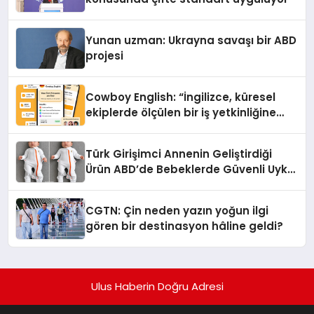
Yunan uzman: Ukrayna savaşı bir ABD
projesi
Cowboy English: “İngilizce, küresel
ekiplerde ölçülen bir iş yetkinliğine
dönüşüyor”
Türk Girişimci Annenin Geliştirdiği
Ürün ABD’de Bebeklerde Güvenli Uyku
Standardına Yeni Bir Bakış Açısı
Getiriyor.
CGTN: Çin neden yazın yoğun ilgi
gören bir destinasyon hâline geldi?
Ulus Haberin Doğru Adresi