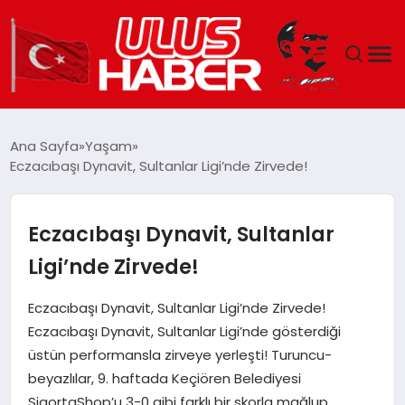
GÜNDEM
Ana Sayfa
Yaşam
Eczacıbaşı Dynavit, Sultanlar Ligi’nde Zirvede!
DÜNYA
EKONOMI
Eczacıbaşı Dynavit, Sultanlar
Ligi’nde Zirvede!
SIYASET
Eczacıbaşı Dynavit, Sultanlar Ligi’nde Zirvede!
TEKNOLOJI
Eczacıbaşı Dynavit, Sultanlar Ligi’nde gösterdiği
üstün performansla zirveye yerleşti! Turuncu-
EĞITIM
beyazlılar, 9. haftada Keçiören Belediyesi
SigortaShop’u 3-0 gibi farklı bir skorla mağlup