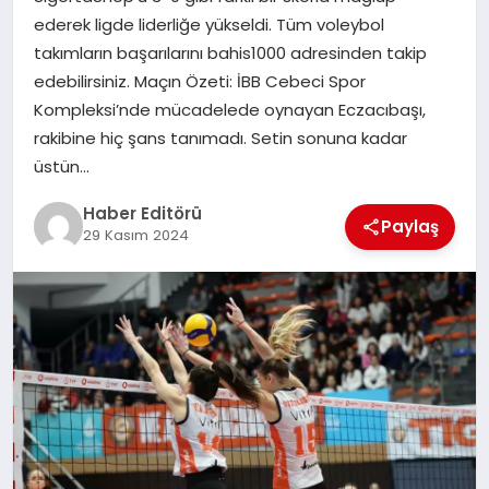
MAGAZIN
ederek ligde liderliğe yükseldi. Tüm voleybol
takımların başarılarını bahis1000 adresinden takip
SPOR
edebilirsiniz. Maçın Özeti: İBB Cebeci Spor
Kompleksi’nde mücadelede oynayan Eczacıbaşı,
YAŞAM
rakibine hiç şans tanımadı. Setin sonuna kadar
üstün…
Haber Editörü
Paylaş
29 Kasım 2024