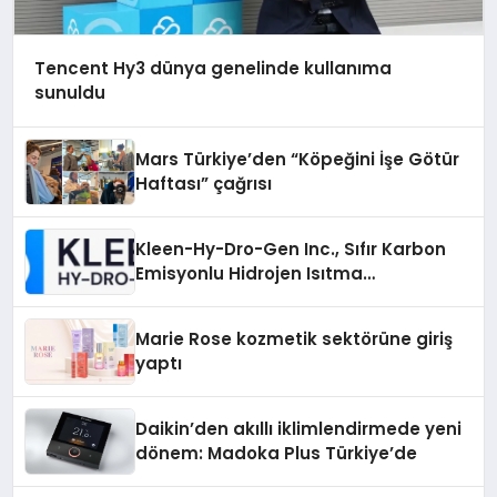
Tencent Hy3 dünya genelinde kullanıma
sunuldu
Mars Türkiye’den “Köpeğini İşe Götür
Haftası” çağrısı
Kleen-Hy-Dro-Gen Inc., Sıfır Karbon
Emisyonlu Hidrojen Isıtma
Teknolojisinde ISO ve TSSA
Düzenleyici Onaylarını Aldı
Marie Rose kozmetik sektörüne giriş
yaptı
Daikin’den akıllı iklimlendirmede yeni
dönem: Madoka Plus Türkiye’de