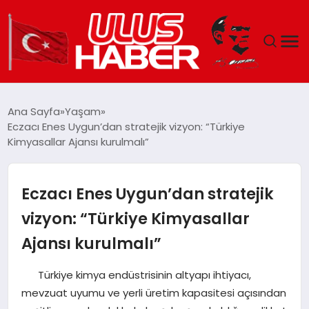
GÜNDEM
Ana Sayfa
Yaşam
Eczacı Enes Uygun’dan stratejik vizyon: “Türkiye
DÜNYA
Kimyasallar Ajansı kurulmalı”
EKONOMI
Eczacı Enes Uygun’dan stratejik
SIYASET
vizyon: “Türkiye Kimyasallar
Ajansı kurulmalı”
TEKNOLOJI
Türkiye kimya endüstrisinin altyapı ihtiyacı,
EĞITIM
mevzuat uyumu ve yerli üretim kapasitesi açısından