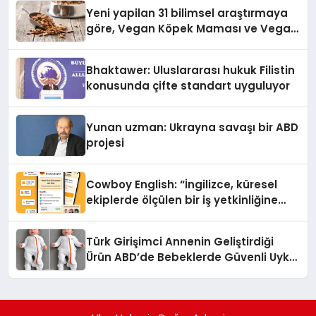
hedefliyor
Yeni yapilan 31 bilimsel araştırmaya
göre, Vegan Köpek Maması ve Vegan
Kedi Mamasının İyi Sindirildiğini
Ortaya Koydu
Bhaktawer: Uluslararası hukuk Filistin
konusunda çifte standart uyguluyor
Yunan uzman: Ukrayna savaşı bir ABD
projesi
Cowboy English: “İngilizce, küresel
ekiplerde ölçülen bir iş yetkinliğine
dönüşüyor”
Türk Girişimci Annenin Geliştirdiği
Ürün ABD’de Bebeklerde Güvenli Uyku
Standardına Yeni Bir Bakış Açısı
Getiriyor.