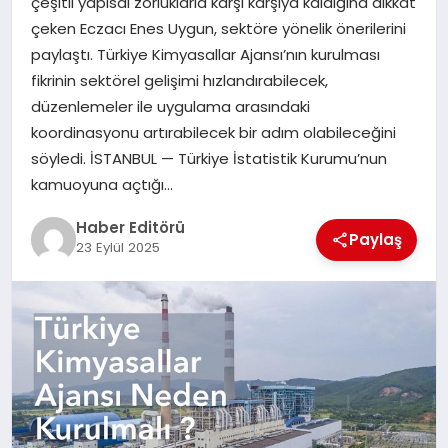
çeşitli yapısal zorluklarla karşı karşıya kaldığına dikkat
MAGAZIN
çeken Eczacı Enes Uygun, sektöre yönelik önerilerini
paylaştı. Türkiye Kimyasallar Ajansı’nın kurulması
SPOR
fikrinin sektörel gelişimi hızlandırabilecek,
düzenlemeler ile uygulama arasındaki
YAŞAM
koordinasyonu artırabilecek bir adım olabileceğini
söyledi. İSTANBUL — Türkiye İstatistik Kurumu’nun
kamuoyuna açtığı…
Haber Editörü
Paylaş
23 Eylül 2025