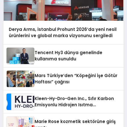
Derya Arms, İstanbul Prohunt 2026’da yeni nesil
ürünlerini ve global marka vizyonunu sergiledi
Tencent Hy3 dünya genelinde
kullanıma sunuldu
Mars Türkiye’den “Köpeğini İşe Götür
Haftası” çağrısı
Kleen-Hy-Dro-Gen Inc., Sıfır Karbon
Emisyonlu Hidrojen Isıtma
Teknolojisinde ISO ve TSSA
Düzenleyici Onaylarını Aldı
Marie Rose kozmetik sektörüne giriş