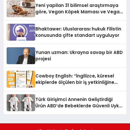
hedefliyor
Yeni yapilan 31 bilimsel araştırmaya
göre, Vegan Köpek Maması ve Vegan
Kedi Mamasının İyi Sindirildiğini
Ortaya Koydu
Bhaktawer: Uluslararası hukuk Filistin
konusunda çifte standart uyguluyor
Yunan uzman: Ukrayna savaşı bir ABD
projesi
Cowboy English: “İngilizce, küresel
ekiplerde ölçülen bir iş yetkinliğine
dönüşüyor”
Türk Girişimci Annenin Geliştirdiği
Ürün ABD’de Bebeklerde Güvenli Uyku
Standardına Yeni Bir Bakış Açısı
Getiriyor.