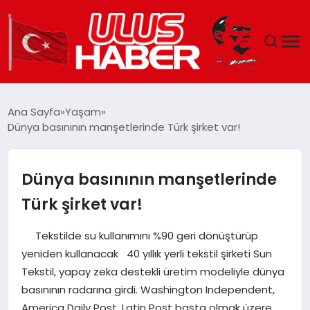
GÜNDEM
Ana Sayfa
Yaşam
Dünya basınının manşetlerinde Türk şirket var!
DÜNYA
EKONOMI
Dünya basınının manşetlerinde
Türk şirket var!
SIYASET
Tekstilde su kullanımını %90 geri dönüştürüp
TEKNOLOJI
yeniden kullanacak 40 yıllık yerli tekstil şirketi Sun
Tekstil, yapay zeka destekli üretim modeliyle dünya
EĞITIM
basınının radarına girdi. Washington Independent,
America Daily Post, Latin Post başta olmak üzere