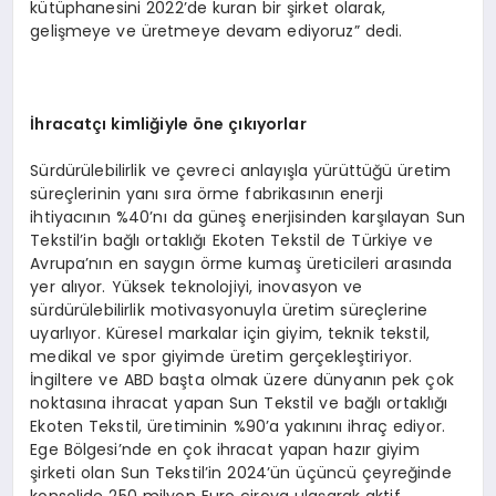
kütüphanesini 2022’de kuran bir şirket olarak,
gelişmeye ve üretmeye devam ediyoruz” dedi.
İhracatçı kimliğiyle öne çıkıyorlar
Sürdürülebilirlik ve çevreci anlayışla yürüttüğü üretim
süreçlerinin yanı sıra örme fabrikasının enerji
ihtiyacının %40’nı da güneş enerjisinden karşılayan Sun
Tekstil’in bağlı ortaklığı Ekoten Tekstil de Türkiye ve
Avrupa’nın en saygın örme kumaş üreticileri arasında
yer alıyor. Yüksek teknolojiyi, inovasyon ve
sürdürülebilirlik motivasyonuyla üretim süreçlerine
uyarlıyor. Küresel markalar için giyim, teknik tekstil,
medikal ve spor giyimde üretim gerçekleştiriyor.
İngiltere ve ABD başta olmak üzere dünyanın pek çok
noktasına ihracat yapan Sun Tekstil ve bağlı ortaklığı
Ekoten Tekstil, üretiminin %90’a yakınını ihraç ediyor.
Ege Bölgesi’nde en çok ihracat yapan hazır giyim
şirketi olan Sun Tekstil’in 2024’ün üçüncü çeyreğinde