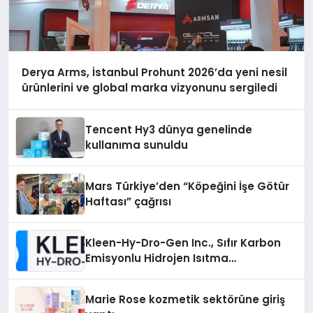
Derya Arms, İstanbul Prohunt 2026’da yeni nesil
ürünlerini ve global marka vizyonunu sergiledi
Tencent Hy3 dünya genelinde
kullanıma sunuldu
Mars Türkiye’den “Köpeğini İşe Götür
Haftası” çağrısı
Kleen-Hy-Dro-Gen Inc., Sıfır Karbon
Emisyonlu Hidrojen Isıtma
Teknolojisinde ISO ve TSSA
Düzenleyici Onaylarını Aldı
Marie Rose kozmetik sektörüne giriş