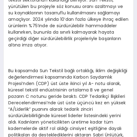
tekstil sektörünün kullandığı biliniyor. Sun Tekstil,
yürütülen bu projeyle söz konusu oranı azaltmayı ve
su kaynaklarının tasarruflu kullanılmasını sağlamayı
amaçlıyor. 2024 yılında 10’dan fazla ülkeye ihraç edilen
ürünlerin %75’inde de sürdürülebilir hammaddeler
kullanırken, bununla da sınırlı kalmayarak hayata
geçirdiği diğer sürdürülebilirlik projeleriyle başarıların
altına imza atıyor.
Bu kapsamda Sun Tekstil bağlı ortaklığı, iklim değişikliği
değerlendirmesi kapsamında Karbon Saydamlık
Projesi’nden (CDP) üst üste ikinci yıl A- notu alarak,
küresel tekstil endüstrisinin ortalama B ve genel
pazarın C notunu geride bıraktı. CDP Tedarikçi İlişkileri
Derecelendirmesi’nde üst üste üçüncü kez en yüksek
“A/Liderlik” puanını alarak tedarik zinciri
sürdürülebilirliğinde küresel liderler listesindeki yerini
aldı. Kadınların yöneticilikten üretime kadar tüm
kademelerde aktif rol aldığı cinsiyet eşitliğine dayalı
politikaları da desteklediklerini aktaran Sabri Ünlütürk,