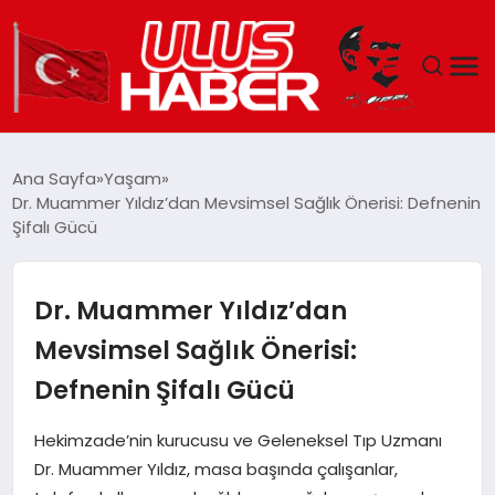
GÜNDEM
Ana Sayfa
Yaşam
Dr. Muammer Yıldız’dan Mevsimsel Sağlık Önerisi: Defnenin
DÜNYA
Şifalı Gücü
EKONOMI
Dr. Muammer Yıldız’dan
SIYASET
Mevsimsel Sağlık Önerisi:
Defnenin Şifalı Gücü
TEKNOLOJI
Hekimzade’nin kurucusu ve Geleneksel Tıp Uzmanı
EĞITIM
Dr. Muammer Yıldız, masa başında çalışanlar,