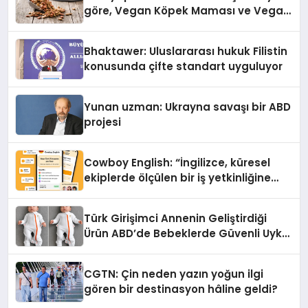
göre, Vegan Köpek Maması ve Vegan
Kedi Mamasının İyi Sindirildiğini
Ortaya Koydu
Bhaktawer: Uluslararası hukuk Filistin
konusunda çifte standart uyguluyor
Yunan uzman: Ukrayna savaşı bir ABD
projesi
Cowboy English: “İngilizce, küresel
ekiplerde ölçülen bir iş yetkinliğine
dönüşüyor”
Türk Girişimci Annenin Geliştirdiği
Ürün ABD’de Bebeklerde Güvenli Uyku
Standardına Yeni Bir Bakış Açısı
Getiriyor.
CGTN: Çin neden yazın yoğun ilgi
gören bir destinasyon hâline geldi?