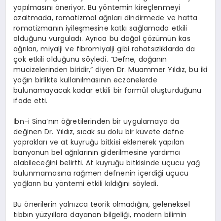
yapılmasını öneriyor. Bu yöntemin kireçlenmeyi
azaltmada, romatizmal ağrıları dindirmede ve hatta
romatizmanın iyileşmesine katkı sağlamada etkili
olduğunu vurguladı. Ayrıca bu doğal çözümün kas
ağrıları, miyalji ve fibromiyalji gibi rahatsızlıklarda da
çok etkili olduğunu söyledi. “Defne, doğanın
mucizelerinden biridir,” diyen Dr. Muammer Yıldız, bu iki
yağın birlikte kullanılmasının eczanelerde
bulunamayacak kadar etkili bir formül oluşturduğunu
ifade etti.
İbn-i Sina’nın öğretilerinden bir uygulamaya da
değinen Dr. Yıldız, sıcak su dolu bir küvete defne
yaprakları ve at kuyruğu bitkisi eklenerek yapılan
banyonun bel ağrılarının giderilmesine yardımcı
olabileceğini belirtti. At kuyruğu bitkisinde uçucu yağ
bulunmamasına rağmen defnenin içerdiği uçucu
yağların bu yöntemi etkili kıldığını söyledi.
Bu önerilerin yalnızca teorik olmadığını, geleneksel
tıbbın yüzyıllara dayanan bilgeliği, modern bilimin