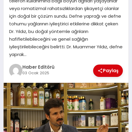
telefon kullanımına bağlı boyun ağrıları yaşayanlar
MAGAZIN
veya romatizmal rahatsızlıklardan şikayetçi olanlar
için doğal bir çözüm sundu. Defne yaprağı ve defne
SPOR
tohumu yağlarının iyileştirici etkilerine dikkat çeken
Dr. Yıldız, bu doğal yöntemle ağrıların
YAŞAM
hafifletilebileceğini ve genel sağlığın
iyileştirilebileceğini belirtti. Dr. Muammer Yıldız, defne
yaprak…
Haber Editörü
Paylaş
03 Ocak 2025