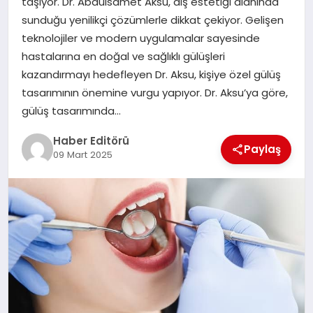
taşıyor. Dr. Abdulsamet Aksu, diş estetiği alanında
MAGAZIN
sunduğu yenilikçi çözümlerle dikkat çekiyor. Gelişen
teknolojiler ve modern uygulamalar sayesinde
SPOR
hastalarına en doğal ve sağlıklı gülüşleri
kazandırmayı hedefleyen Dr. Aksu, kişiye özel gülüş
YAŞAM
tasarımının önemine vurgu yapıyor. Dr. Aksu’ya göre,
gülüş tasarımında…
Haber Editörü
Paylaş
09 Mart 2025