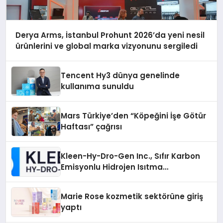
Derya Arms, İstanbul Prohunt 2026’da yeni nesil
ürünlerini ve global marka vizyonunu sergiledi
Tencent Hy3 dünya genelinde
kullanıma sunuldu
Mars Türkiye’den “Köpeğini İşe Götür
Haftası” çağrısı
Kleen-Hy-Dro-Gen Inc., Sıfır Karbon
Emisyonlu Hidrojen Isıtma
Teknolojisinde ISO ve TSSA
Düzenleyici Onaylarını Aldı
Marie Rose kozmetik sektörüne giriş
yaptı