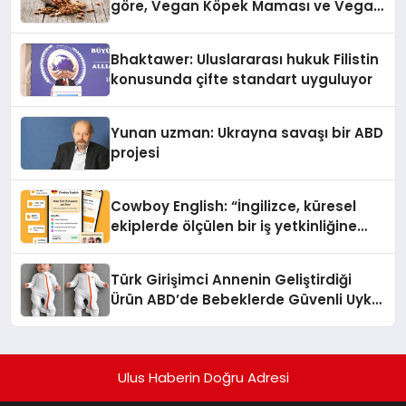
göre, Vegan Köpek Maması ve Vegan
Kedi Mamasının İyi Sindirildiğini
Ortaya Koydu
Bhaktawer: Uluslararası hukuk Filistin
konusunda çifte standart uyguluyor
Yunan uzman: Ukrayna savaşı bir ABD
projesi
Cowboy English: “İngilizce, küresel
ekiplerde ölçülen bir iş yetkinliğine
dönüşüyor”
Türk Girişimci Annenin Geliştirdiği
Ürün ABD’de Bebeklerde Güvenli Uyku
Standardına Yeni Bir Bakış Açısı
Getiriyor.
Ulus Haberin Doğru Adresi