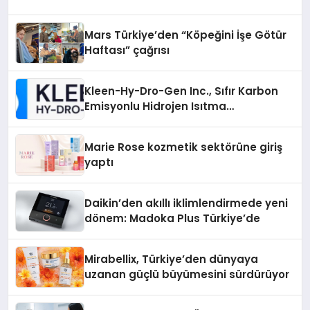
Mars Türkiye’den “Köpeğini İşe Götür
Haftası” çağrısı
Kleen-Hy-Dro-Gen Inc., Sıfır Karbon
Emisyonlu Hidrojen Isıtma
Teknolojisinde ISO ve TSSA
Düzenleyici Onaylarını Aldı
Marie Rose kozmetik sektörüne giriş
yaptı
Daikin’den akıllı iklimlendirmede yeni
dönem: Madoka Plus Türkiye’de
Mirabellix, Türkiye’den dünyaya
uzanan güçlü büyümesini sürdürüyor