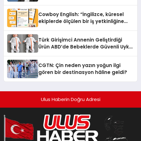
Cowboy English: “İngilizce, küresel
ekiplerde ölçülen bir iş yetkinliğine
dönüşüyor”
Türk Girişimci Annenin Geliştirdiği
Ürün ABD’de Bebeklerde Güvenli Uyku
Standardına Yeni Bir Bakış Açısı
Getiriyor.
CGTN: Çin neden yazın yoğun ilgi
gören bir destinasyon hâline geldi?
Ulus Haberin Doğru Adresi