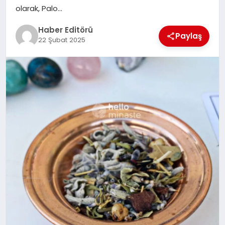
MAGAZIN
olarak, Palo…
Haber Editörü
SPOR
Paylaş
22 Şubat 2025
YAŞAM