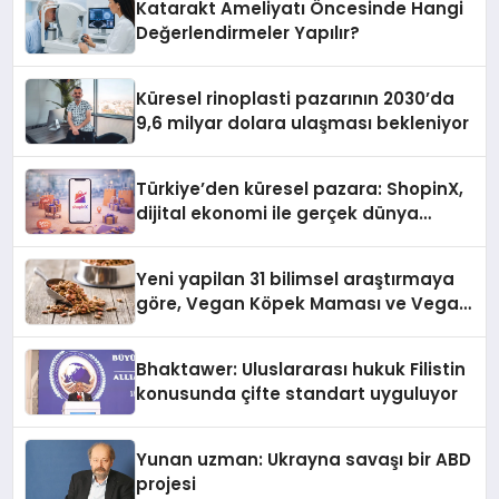
Katarakt Ameliyatı Öncesinde Hangi
Değerlendirmeler Yapılır?
Küresel rinoplasti pazarının 2030’da
9,6 milyar dolara ulaşması bekleniyor
Türkiye’den küresel pazara: ShopinX,
dijital ekonomi ile gerçek dünya
alışverişini bir araya getirmeyi
hedefliyor
Yeni yapilan 31 bilimsel araştırmaya
göre, Vegan Köpek Maması ve Vegan
Kedi Mamasının İyi Sindirildiğini
Ortaya Koydu
Bhaktawer: Uluslararası hukuk Filistin
konusunda çifte standart uyguluyor
Yunan uzman: Ukrayna savaşı bir ABD
projesi