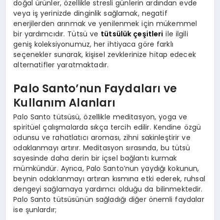
doğal ürünler, özellikle stresli günlerin ardından evde
veya iş yerinizde dinginlik sağlamak, negatif
enerjilerden arınmak ve yenilenmek için mükemmel
bir yardımcıdır. Tütsü ve
tütsülük çeşitleri
ile ilgili
geniş koleksiyonumuz, her ihtiyaca göre farklı
seçenekler sunarak, kişisel zevklerinize hitap edecek
alternatifler yaratmaktadır.
Palo Santo’nun Faydaları ve
Kullanım Alanları
Palo Santo tütsüsü, özellikle meditasyon, yoga ve
spiritüel çalışmalarda sıkça tercih edilir. Kendine özgü
odunsu ve rahatlatıcı aroması, zihni sakinleştirir ve
odaklanmayı artırır. Meditasyon sırasında, bu tütsü
sayesinde daha derin bir içsel bağlantı kurmak
mümkündür. Ayrıca, Palo Santo’nun yaydığı kokunun,
beynin odaklanmayı artıran kısmına etki ederek, ruhsal
dengeyi sağlamaya yardımcı olduğu da bilinmektedir.
Palo Santo tütsüsünün sağladığı diğer önemli faydalar
ise şunlardır;