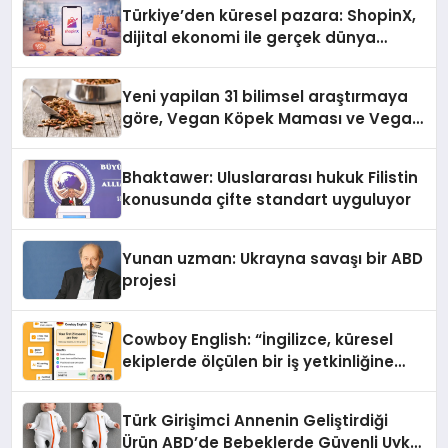
Türkiye’den küresel pazara: ShopinX,
dijital ekonomi ile gerçek dünya
alışverişini bir araya getirmeyi
hedefliyor
Yeni yapilan 31 bilimsel araştırmaya
göre, Vegan Köpek Maması ve Vegan
Kedi Mamasının İyi Sindirildiğini
Ortaya Koydu
Bhaktawer: Uluslararası hukuk Filistin
konusunda çifte standart uyguluyor
Yunan uzman: Ukrayna savaşı bir ABD
projesi
Cowboy English: “İngilizce, küresel
ekiplerde ölçülen bir iş yetkinliğine
dönüşüyor”
Türk Girişimci Annenin Geliştirdiği
Ürün ABD’de Bebeklerde Güvenli Uyku