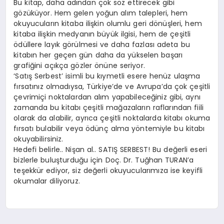
Bu kitap, daha adından çok söz ettirecek gibi
gözüküyor. Hem gelen yoğun alım talepleri, hem
okuyucuların kitaba ilişkin olumlu geri dönüşleri, hem
kitaba ilişkin medyanın büyük ilgisi, hem de çeşitli
ödüllere layık görülmesi ve daha fazlası adeta bu
kitabın her geçen gün daha da yükselen başarı
grafiğini açıkça gözler önüne seriyor.
‘Satış Serbest’ isimli bu kıymetli esere henüz ulaşma
fırsatınız olmadıysa, Türkiye’de ve Avrupa’da çok çeşitli
çevrimiçi noktalardan alım yapabileceğiniz gibi, aynı
zamanda bu kitabı çeşitli mağazaların raflarından fiili
olarak da alabilir, ayrıca çeşitli noktalarda kitabı okuma
fırsatı bulabilir veya ödünç alma yöntemiyle bu kitabı
okuyabilirsiniz.
Hedefi belirle.. Nişan al.. SATIŞ SERBEST! Bu değerli eseri
bizlerle buluşturduğu için Doç. Dr. Tuğhan TURAN’a
teşekkür ediyor, siz değerli okuyucularımıza ise keyifli
okumalar diliyoruz.