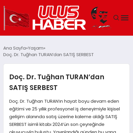
GÜNDEM
Ana Sayfa
Yaşam
Doç. Dr. Tuğhan TURAN’dan SATIŞ SERBEST
DÜNYA
EKONOMI
Doç. Dr. Tuğhan TURAN’dan
SATIŞ SERBEST
SIYASET
Doç. Dr. Tuğhan TURAN’ın hayat boyu devam eden
TEKNOLOJI
eğitimi ve 25 yıllık profesyonel iş deneyimiyle kişisel
gelişim alanında satış üzerine kaleme aldığı SATIŞ
EĞITIM
SERBEST isimli kitabı 2024’ün son çeyreğinde
okuyucuyla buluştu. Yayınlandığı günden bu yana,