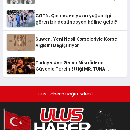
Standardına Yeni Bir Bakış Açısı
Getiriyor.
CGTN: Çin neden yazın yoğun ilgi
gören bir destinasyon hâline geldi?
Suwen, Yeni Nesil Korseleriyle Korse
Algısını Değiştiriyor
Türkiye’den Gelen Misafirlerin
Güvenle Tercih Ettiği MR. TUNA
Restaurant Uluslararası Başarısıyla
Dikkat Çekiyor
Ulus Haberin Doğru Adresi