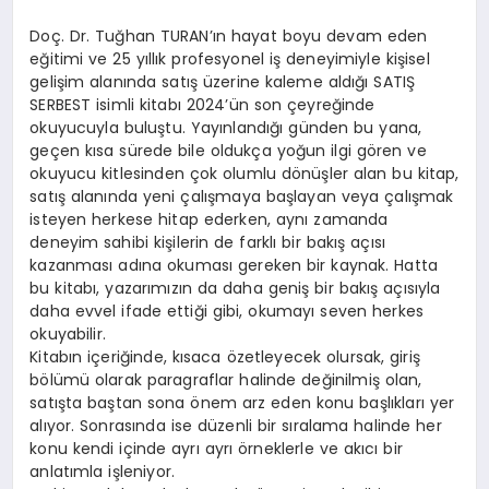
Doç. Dr. Tuğhan TURAN’ın hayat boyu devam eden
eğitimi ve 25 yıllık profesyonel iş deneyimiyle kişisel
gelişim alanında satış üzerine kaleme aldığı SATIŞ
SERBEST isimli kitabı 2024’ün son çeyreğinde
okuyucuyla buluştu. Yayınlandığı günden bu yana,
geçen kısa sürede bile oldukça yoğun ilgi gören ve
okuyucu kitlesinden çok olumlu dönüşler alan bu kitap,
satış alanında yeni çalışmaya başlayan veya çalışmak
isteyen herkese hitap ederken, aynı zamanda
deneyim sahibi kişilerin de farklı bir bakış açısı
kazanması adına okuması gereken bir kaynak. Hatta
bu kitabı, yazarımızın da daha geniş bir bakış açısıyla
daha evvel ifade ettiği gibi, okumayı seven herkes
okuyabilir.
Kitabın içeriğinde, kısaca özetleyecek olursak, giriş
bölümü olarak paragraflar halinde değinilmiş olan,
satışta baştan sona önem arz eden konu başlıkları yer
alıyor. Sonrasında ise düzenli bir sıralama halinde her
konu kendi içinde ayrı ayrı örneklerle ve akıcı bir
anlatımla işleniyor.