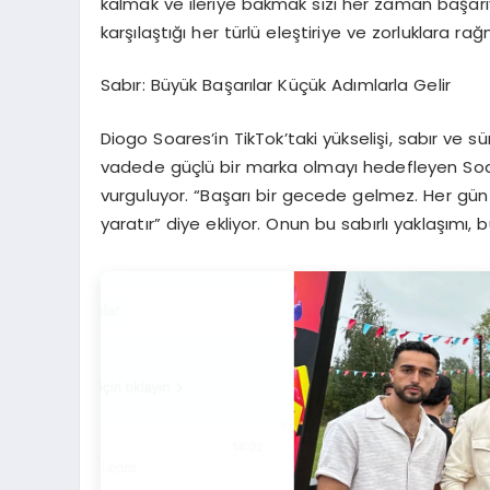
kalmak ve ileriye bakmak sizi her zaman başarıy
karşılaştığı her türlü eleştiriye ve zorluklara r
Sabır: Büyük Başarılar Küçük Adımlarla Gelir
Diogo Soares’in TikTok’taki yükselişi, sabır ve sür
vadede güçlü bir marka olmayı hedefleyen Soare
vurguluyor. “Başarı bir gecede gelmez. Her gü
yaratır” diye ekliyor. Onun bu sabırlı yaklaşım