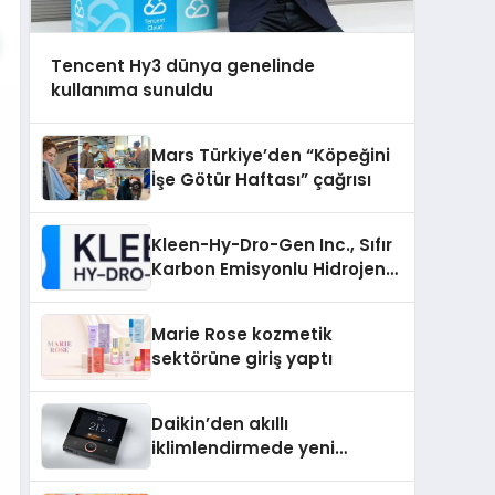
Tencent Hy3 dünya genelinde
kullanıma sunuldu
Mars Türkiye’den “Köpeğini
İşe Götür Haftası” çağrısı
Kleen-Hy-Dro-Gen Inc., Sıfır
Karbon Emisyonlu Hidrojen
Isıtma Teknolojisinde ISO ve
TSSA Düzenleyici Onaylarını
Marie Rose kozmetik
Aldı
sektörüne giriş yaptı
Daikin’den akıllı
iklimlendirmede yeni
dönem: Madoka Plus