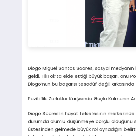
Diogo Miguel Santos Soares, sosyal medyanın bü
geldi. TikTok’ta elde ettiği büyük başarı, onu P
Diogo’nun bu başarısı tesadüf değil; arkasında ya
Pozitiflik: Zorluklar Karşısında Güçlü Kalmanın A
Diogo Soares’in hayat felsefesinin merkezinde poz
durumda olumlu düşünmeye borçlu olduğunu sık s
üstesinden gelmede büyük rol oynadığını belirt