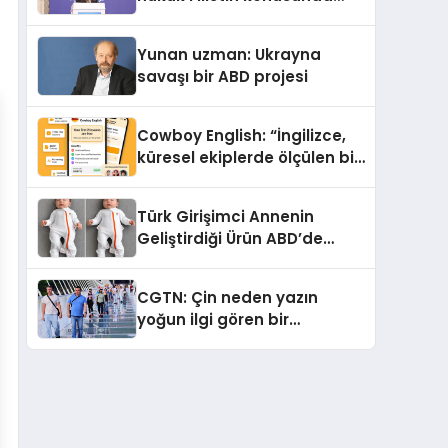
çifte standart uyguluyor
Yunan uzman: Ukrayna
savaşı bir ABD projesi
Cowboy English: “İngilizce,
küresel ekiplerde ölçülen bir
iş yetkinliğine dönüşüyor”
Türk Girişimci Annenin
Geliştirdiği Ürün ABD’de
Bebeklerde Güvenli Uyku
Standardına Yeni Bir Bakış
CGTN: Çin neden yazın
Açısı Getiriyor.
yoğun ilgi gören bir
destinasyon hâline geldi?