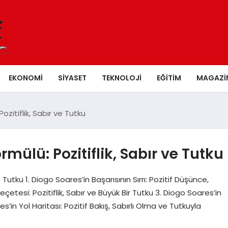
EKONOMI
SIYASET
TEKNOLOJI
EĞITIM
MAGAZI
ozitiflik, Sabır ve Tutku
rmülü: Pozitiflik, Sabır ve Tutku
 Tutku 1. Diogo Soares’in Başarısının Sırrı: Pozitif Düşünce,
çetesi: Pozitiflik, Sabır ve Büyük Bir Tutku 3. Diogo Soares’in
ares’in Yol Haritası: Pozitif Bakış, Sabırlı Olma ve Tutkuyla