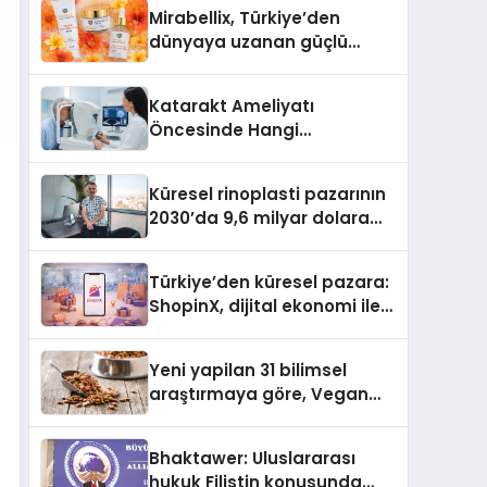
Türkiye’de
Mirabellix, Türkiye’den
dünyaya uzanan güçlü
büyümesini sürdürüyor
Katarakt Ameliyatı
Öncesinde Hangi
Değerlendirmeler Yapılır?
Küresel rinoplasti pazarının
2030’da 9,6 milyar dolara
ulaşması bekleniyor
Türkiye’den küresel pazara:
ShopinX, dijital ekonomi ile
gerçek dünya alışverişini bir
araya getirmeyi hedefliyor
Yeni yapilan 31 bilimsel
araştırmaya göre, Vegan
Köpek Maması ve Vegan
Kedi Mamasının İyi
Bhaktawer: Uluslararası
Sindirildiğini Ortaya Koydu
hukuk Filistin konusunda