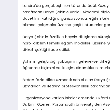
Londra’da gerçekleştirilen törende ödül, Kuzey
tarafından Derya Şahin’e verildi. Akademi, dip
davetlinin katıldığı organizasyonda; eğitim teknol
bilimsel çalışmalar üzerine çeşitli oturumlar gerç
Derya Şahin’in özellikle beynin dili işleme süreçler
nöro-dilbilim temelli eğitim modelleri üzerine 
dikkat çektiği ifade edildi.
Şahin’in geliştirdiği yaklaşımın; geleneksel dil e
öğrenme biçimini ve iletişim dinamiklerini merke
Birden fazla dilde uzmanlık sahibi olan Derya Şa
uzmanları ve iletişim profesyonelleri tarafından
Organizasyona katılan isimler arasında Oxford Un
Dr. Emir Özeren, Portsmouth University’den Asso