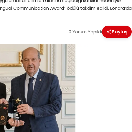
uygulamalı dil bilimleri alanına sağladığı katkılar nedeniyle
tilingual Communication Award” ödülü takdim edildi. Londra’da
0 Yorum Yapıldı
Paylaş