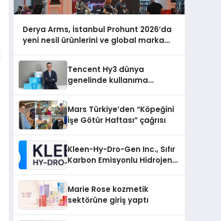
Derya Arms, İstanbul Prohunt 2026’da
yeni nesil ürünlerini ve global marka
vizyonunu sergiledi
Tencent Hy3 dünya
genelinde kullanıma
sunuldu
Mars Türkiye’den “Köpeğini
İşe Götür Haftası” çağrısı
Kleen-Hy-Dro-Gen Inc., Sıfır
Karbon Emisyonlu Hidrojen
Isıtma Teknolojisinde ISO ve
TSSA Düzenleyici Onaylarını
Marie Rose kozmetik
Aldı
sektörüne giriş yaptı