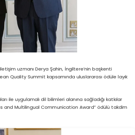
li iletişim uzmanı Derya Şahin, İngiltere’nin başkenti
ean Quality Summit kapsamında uluslararası ödüle layık
arı ile uygulamalı dil bilimleri alanına sağladığı katkılar
tics and Multilingual Communication Award” ödülü takdim