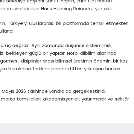
 Belediye Başkanı Sunil Chopra, Imre Councillor’ı
nınan isimlerinden Hans Henning Reinecke yer aldı.
n, Türkiye’yi uluslararası bir platformda temsil etmekten
llandı:
bir araç değildir. Aynı zamanda düşünce sistemimizi,
 belirleyen güçlü bir yapıdır. Nöro-dilbilim alanında
örmesi, disiplinler arası bilimsel üretimin önemini bir kez
im bilimlerine farklı bir perspektiften yaklaşan herkes
Mayıs 2026 tarihinde Londra’da gerçekleştirildi.
 marka temsilcileri, akademisyenler, yatırımcılar ve sektör