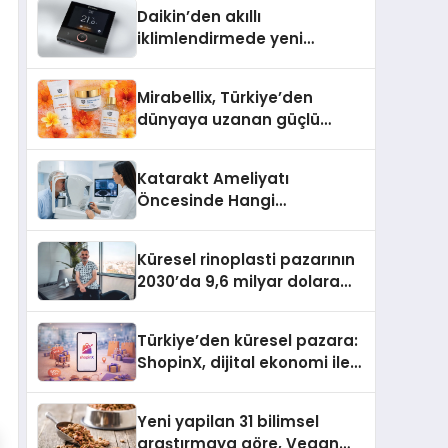
Daikin’den akıllı
iklimlendirmede yeni
dönem: Madoka Plus
Türkiye’de
Mirabellix, Türkiye’den
dünyaya uzanan güçlü
büyümesini sürdürüyor
Katarakt Ameliyatı
Öncesinde Hangi
Değerlendirmeler Yapılır?
Küresel rinoplasti pazarının
2030’da 9,6 milyar dolara
ulaşması bekleniyor
Türkiye’den küresel pazara:
ShopinX, dijital ekonomi ile
gerçek dünya alışverişini bir
araya getirmeyi hedefliyor
Yeni yapilan 31 bilimsel
araştırmaya göre, Vegan