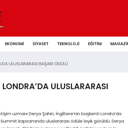
EKONOMI
SIYASET
TEKNOLOJI
EĞITIM
MAGAZI
RA’DA ULUSLARARASI BAŞARI ÖDÜLÜ
’E LONDRA’DA ULUSLARARASI
 iletişim uzmanı Derya Şahin, İngiltere’nin başkenti Londra’da
 Summit kapsamında uluslararası ödüle layık görüldü. Derya