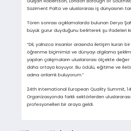
Gülşah Robertson, London Borough of Southwark
Saziment Palta ve uluslararası iş dünyasının ta
Tören sonrası açıklamalarda bulunan Derya Şahi
büyük gurur duyduğunu belirterek şu ifadeleri ku
“Dil, yalnızca insanlar arasında iletişim kuran 
öğrenme biçimimizi ve dünyayı algılama şeklimizi
yapılan çalışmaların uluslararası ölçekte değer g
daha ortaya koyuyor. Bu ödülü, eğitime ve iletiş
adına anlamlı buluyorum.”
24th International European Quality Summit, 14 
Organizasyonda farklı sektörlerden uluslararası
profesyonelleri bir araya geldi.