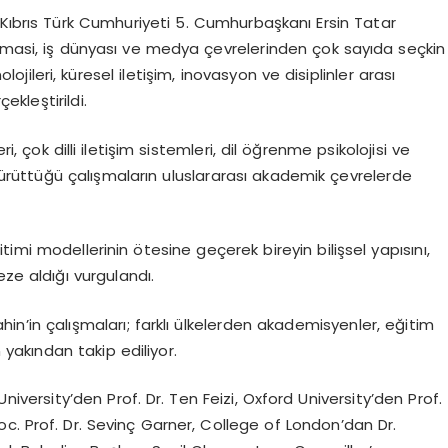
 Kıbrıs Türk Cumhuriyeti 5. Cumhurbaşkanı Ersin Tatar
lomasi, iş dünyası ve medya çevrelerinden çok sayıda seçkin
ojileri, küresel iletişim, inovasyon ve disiplinler arası
ekleştirildi.
i, çok dilli iletişim sistemleri, dil öğrenme psikolojisi ve
yürüttüğü çalışmaların uluslararası akademik çevrelerde
ğitimi modellerinin ötesine geçerek bireyin bilişsel yapısını,
ze aldığı vurgulandı.
hin’in çalışmaları; farklı ülkelerden akademisyenler, eğitim
 yakından takip ediliyor.
iversity’den Prof. Dr. Ten Feizi, Oxford University’den Prof.
c. Prof. Dr. Sevinç Garner, College of London’dan Dr.