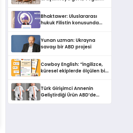
Köpek Maması ve Vegan
Kedi Mamasının İyi
Bhaktawer: Uluslararası
Sindirildiğini Ortaya Koydu
hukuk Filistin konusunda
çifte standart uyguluyor
Yunan uzman: Ukrayna
savaşı bir ABD projesi
Cowboy English: “İngilizce,
küresel ekiplerde ölçülen bir
iş yetkinliğine dönüşüyor”
Türk Girişimci Annenin
Geliştirdiği Ürün ABD’de
Bebeklerde Güvenli Uyku
Standardına Yeni Bir Bakış
Açısı Getiriyor.