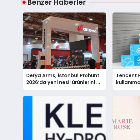
Benzer Haberler
Derya Arms, İstanbul Prohunt
Tencent 
2026’da yeni nesil ürünlerini ve
kullanım
global marka vizyonunu
sergiledi