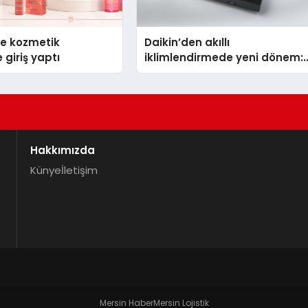
se kozmetik
Daikin’den akıllı
 giriş yaptı
iklimlendirmede yeni dönem:
Madoka Plus Türkiye’de
Hakkımızda
Künye
İletişim
Mersin Haber
Mersin Lojistik