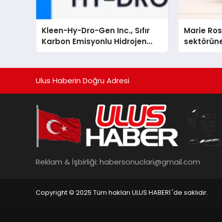
Kleen-Hy-Dro-Gen Inc., Sıfır
Marie Ro
Karbon Emisyonlu Hidrojen
sektörüne
Isıtma Teknolojisinde ISO ve
TSSA Düzenleyici Onaylarını
Aldı
Ulus Haberin Doğru Adresi
Reklam & İşbirliği:
habersonuclari@gmail.com
Copyright © 2025 Tüm hakları ULUS HABERİ 'de saklıdır.