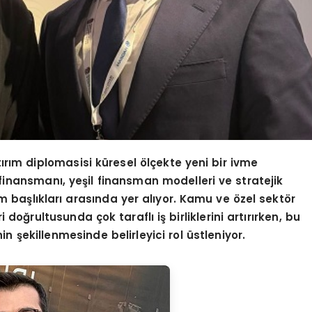
yatırım diplomasisi küresel
ö
lçekte yeni bir ivme
 finansmanı, yeşil finansman modelleri ve stratejik
m başlıkları arasında yer alıyor. Kamu ve
ö
zel sekt
ö
r
 doğrultusunda çok taraflı iş birliklerini artırırken, bu
n şekillenmesinde belirleyici rol üstleniyor.