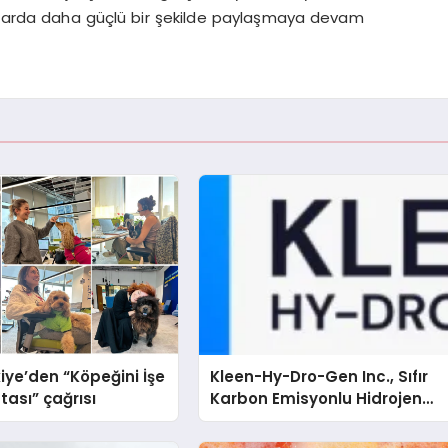
ormlarda daha güçlü bir şekilde paylaşmaya devam
iye’den “Köpeğini İşe
Kleen-Hy-Dro-Gen Inc., Sıfır
tası” çağrısı
Karbon Emisyonlu Hidrojen
Isıtma Teknolojisinde ISO ve
TSSA Düzenleyici Onaylarını