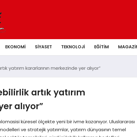
EKONOMI
SIYASET
TEKNOLOJI
EĞITIM
MAGAZI
artık yatırım kararlarının merkezinde yer alıyor”
ilirlik artık yatırım
er alıyor”
 diplomasisi küresel ölçekte yeni bir ivme kazanıyor. Uluslararası
odelleri ve stratejik yatırımlar, yatırım dünyasının temel