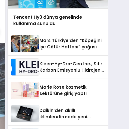
Tencent Hy3 dünya genelinde
kullanıma sunuldu
Mars Türkiye’den “Köpeğini
İşe Götür Haftası” çağrısı
Kleen-Hy-Dro-Gen Inc., Sıfır
Karbon Emisyonlu Hidrojen
Isıtma Teknolojisinde ISO ve
TSSA Düzenleyici Onaylarını
Marie Rose kozmetik
Aldı
sektörüne giriş yaptı
Daikin’den akıllı
iklimlendirmede yeni
dönem: Madoka Plus