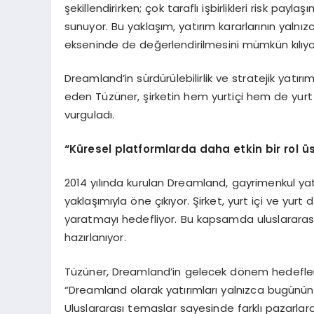
şekillendirirken; çok taraflı işbirlikleri risk pay
sunuyor. Bu yaklaşım, yatırım kararlarının yalnız
ekseninde de değerlendirilmesini mümkün kılıyo
Dreamland’in sürdürülebilirlik ve stratejik yatı
eden Tüzüner, şirketin hem yurtiçi hem de yurt 
vurguladı.
“
Küresel platformlarda daha etkin bir rol ü
2014 yılında kurulan Dreamland, gayrimenkul yatı
yaklaşımıyla öne çıkıyor. Şirket, yurt içi ve yurt
yaratmayı hedefliyor. Bu kapsamda uluslararas
hazırlanıyor.
Tüzüner, Dreamland’in gelecek dönem hedeflerin
“Dreamland olarak yatırımları yalnızca bugünün 
Uluslararası temaslar sayesinde farklı pazarlarda 