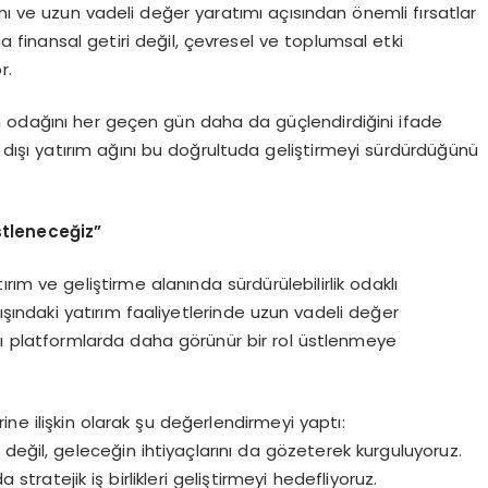
laşımı ve uzun vadeli değer yaratımı açısından önemli fırsatlar
ca finansal getiri değil, çevresel ve toplumsal etki
r.
rım odağını her geçen gün daha da güçlendirdiğini ifade
dışı yatırım ağını bu doğrultuda geliştirmeyi sürdürdüğünü
stleneceğ
iz
”
rım ve geliştirme alanında sürdürülebilirlik odaklı
 dışındaki yatırım faaliyetlerinde uzun vadeli değer
ı platformlarda daha görünür bir rol üstlenmeye
e ilişkin olarak şu değerlendirmeyi yaptı:
değil, geleceğin ihtiyaçlarını da gözeterek kurguluyoruz.
stratejik iş birlikleri geliştirmeyi hedefliyoruz.