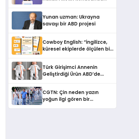
çifte standart uyguluyor
Yunan uzman: Ukrayna
savaşı bir ABD projesi
Cowboy English: “İngilizce,
küresel ekiplerde ölçülen bir
iş yetkinliğine dönüşüyor”
Türk Girişimci Annenin
Geliştirdiği Ürün ABD’de
Bebeklerde Güvenli Uyku
Standardına Yeni Bir Bakış
CGTN: Çin neden yazın
Açısı Getiriyor.
yoğun ilgi gören bir
destinasyon hâline geldi?