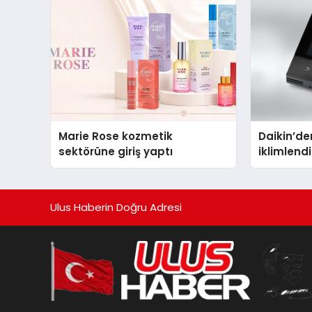
Marie Rose kozmetik
Daikin’den
sektörüne giriş yaptı
iklimlen
Madoka P
Ulus Haberin Doğru Adresi