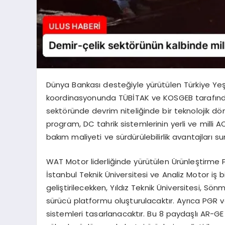
Dünya Bankası desteğiyle yürütülen Türkiye Yeşi
koordinasyonunda TÜBİTAK ve KOSGEB tarafında
sektöründe devrim niteliğinde bir teknolojik dö
program, DC tahrik sistemlerinin yerli ve milli AC 
bakım maliyeti ve sürdürülebilirlik avantajları s
WAT Motor liderliğinde yürütülen Ürünleştirme 
İstanbul Teknik Üniversitesi ve Analiz Motor iş bi
geliştirilecekken, Yıldız Teknik Üniversitesi, Sön
sürücü platformu oluşturulacaktır. Ayrıca PGR ve
sistemleri tasarlanacaktır. Bu 8 paydaşlı AR-GE