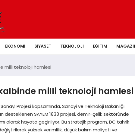
EKONOMI
SIYASET
TEKNOLOJI
EĞITIM
MAGAZI
 milli teknoloji hamlesi
albinde milli teknoloji hamlesi
 Sanayi Projesi kapsamında, Sanayi ve Teknoloji Bakanlığı
 desteklenen SAYEM 1833 projesi, demir-çelik sektöründe
ı olarak hayata geçiriliyor. Bu stratejik program, DC tahrik
 değiştirilerek yüksek verimlilik, düşük bakım maliyeti ve