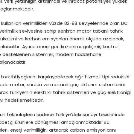
, yerli yetkinliğin artırılması ve ihracat potansiyeli yüksek
maçlanmaktadır.
kullanılan verimlilikleri yüzde 82-88 seviyelerinde olan DC
verimlilik seviyesine sahip senkron motor tabanlı tahrik
i tüketimi ve karbon emisyonları önemli ölçüde azalacak,
rılacaktır. Ayrıca enerji geri kazanımı, gelişmiş kontrol
lerle desteklenen sistemler, modern haddehane
rlanacaktır.
k ihtiyaçlarını karşılayabilecek ağır hizmet tipi redüktör
 sayede motor, sürücü ve mekanik güç aktarım sistemlerini
ak Türkiye’nin elektrikli tahrik sistemleri ve güç elektroniği
eyi hedeflemektedir.
n teknolojilerin sadece Türkiye’deki sanayi tesislerinde
kabetçi ürünlere dönüşmesi amaçlanmaktadır. Bu
eri, enerji verimliliğini artırarak karbon emisyonlarını