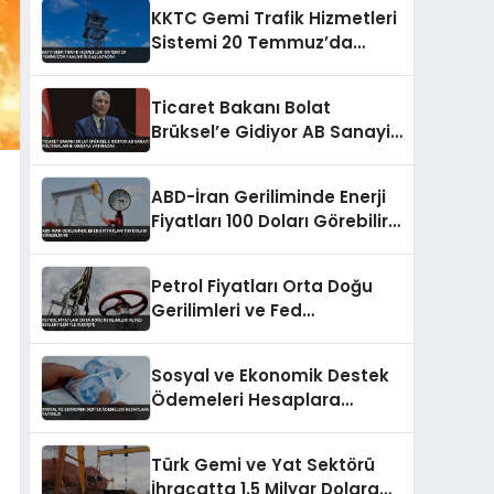
KKTC Gemi Trafik Hizmetleri
Sistemi 20 Temmuz’da
Faaliyete Başlayacak
Ticaret Bakanı Bolat
Brüksel’e Gidiyor AB Sanayi
Politikalarını Masaya
Yatıracak
ABD-İran Geriliminde Enerji
Fiyatları 100 Doları Görebilir
Mi
Petrol Fiyatları Orta Doğu
Gerilimleri ve Fed
Beklentileriyle Düşüşte
Sosyal ve Ekonomik Destek
Ödemeleri Hesaplara
Yatırıldı
Türk Gemi ve Yat Sektörü
İhracatta 1.5 Milyar Dolara