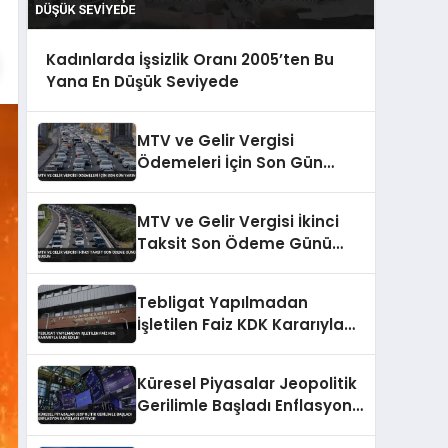
Kadınlarda İşsizlik Oranı 2005’ten Bu
Yana En Düşük Seviyede
MTV ve Gelir Vergisi
Ödemeleri İçin Son Gün
Yarın
MTV ve Gelir Vergisi İkinci
Taksit Son Ödeme Günü
Bugün
Tebligat Yapılmadan
İşletilen Faiz KDK Kararıyla
İade Edildi
Küresel Piyasalar Jeopolitik
Gerilimle Başladı Enflasyon
Kaygıları Artıyor