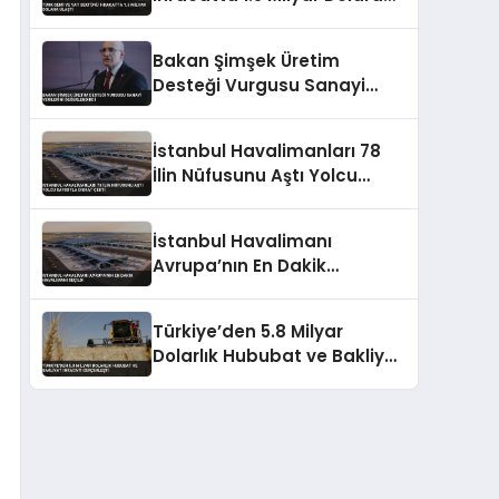
Ulaştı
Bakan Şimşek Üretim
Desteği Vurgusu Sanayi
Verilerini Değerlendirdi
İstanbul Havalimanları 78
İlin Nüfusunu Aştı Yolcu
Sayısıyla Dikkat Çekti
İstanbul Havalimanı
Avrupa’nın En Dakik
Havalimanı Seçildi
Türkiye’den 5.8 Milyar
Dolarlık Hububat ve Bakliyat
İhracatı Gerçekleşti