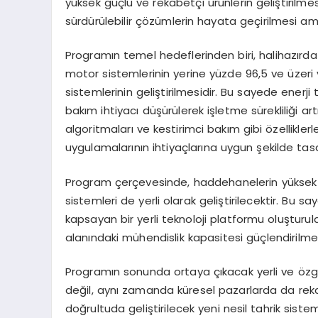
yüksek güçlü ve rekabetçi ürünlerin geliştirilmesi
sürdürülebilir çözümlerin hayata geçirilmesi a
Programın temel hedeflerinden biri, halihazırda 
motor sistemlerinin yerine yüzde 96,5 ve üzeri 
sistemlerinin geliştirilmesidir. Bu sayede enerj
bakım ihtiyacı düşürülerek işletme sürekliliği artı
algoritmaları ve kestirimci bakım gibi özellik
uygulamalarının ihtiyaçlarına uygun şekilde tasa
Program çerçevesinde, haddehanelerin yüksek tor
sistemleri de yerli olarak geliştirilecektir. Bu
kapsayan bir yerli teknoloji platformu oluşturular
alanındaki mühendislik kapasitesi güçlendirilm
Programın sonunda ortaya çıkacak yerli ve özgü
değil, aynı zamanda küresel pazarlarda da re
doğrultuda geliştirilecek yeni nesil tahrik sisteml