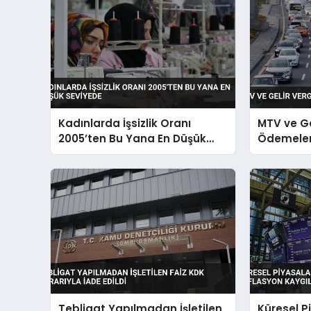
Kadınlarda İşsizlik Oranı
MTV ve Ge
2005’ten Bu Yana En Düşük
Ödemeleri
Seviyede
Tebligat Yapılmadan İşletilen
Küresel P