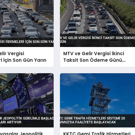
lir Vergisi
MTV ve Gelir Vergisi İkinci
 İçin Son Gün Yarın
Taksit Son Ödeme Günü
Bugün
iyasalar Jeopolitik
KKTC Gemi Trafik Hizmetleri