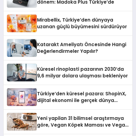
dönem: Madoka Plus Türkiye’de
Mirabellix, Türkiye’den dünyaya
uzanan güçlü büyümesini sürdürüyor
Katarakt Ameliyatı Öncesinde Hangi
Değerlendirmeler Yapılır?
Küresel rinoplasti pazarının 2030’da
9,6 milyar dolara ulaşması bekleniyor
Türkiye’den küresel pazara: ShopinX,
dijital ekonomi ile gerçek dünya
alışverişini bir araya getirmeyi
hedefliyor
Yeni yapilan 31 bilimsel araştırmaya
göre, Vegan Köpek Maması ve Vegan
Kedi Mamasının İyi Sindirildiğini