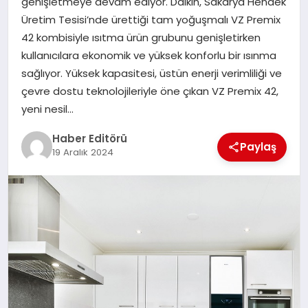
genişletmeye devam ediyor. Daikin, Sakarya Hendek
MAGAZIN
Üretim Tesisi’nde ürettiği tam yoğuşmalı VZ Premix
42 kombisiyle ısıtma ürün grubunu genişletirken
SPOR
kullanıcılara ekonomik ve yüksek konforlu bir ısınma
sağlıyor. Yüksek kapasitesi, üstün enerji verimliliği ve
YAŞAM
çevre dostu teknolojileriyle öne çıkan VZ Premix 42,
yeni nesil…
Haber Editörü
Paylaş
19 Aralık 2024