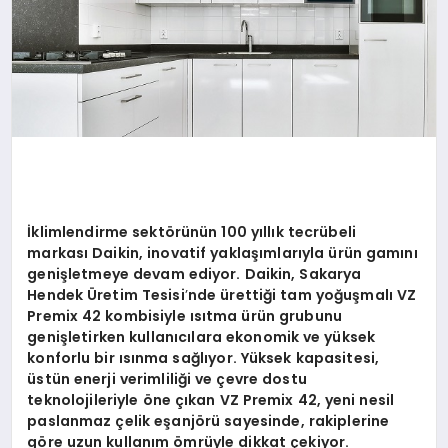
İklimlendirme sekt
ö
rünün 100 yıllık tecrübeli
markası Daikin, inovatif yaklaşımlarıyla ürün gamını
genişletmeye devam ediyor. Daikin, Sakarya
Hendek
Ü
retim Tesisi
’
nde ü
retti
ği tam yoğuşmalı VZ
Premix 42 kombisiyle ısıtma ürün grubunu
genişletirken kullanıcılara ekonomik ve yüksek
konforlu bir ısınma sağlıyor. Yüksek kapasitesi,
üstün enerji verimliliği ve çevre dostu
teknolojileriyle
ö
ne çıkan VZ Premix 42, yeni nesil
paslanmaz çelik eşanj
ö
rü sayesinde, rakiplerine
g
ö
re uzun kullanım
ö
mrüyle dikkat çekiyor.