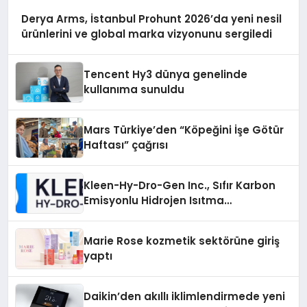
Derya Arms, İstanbul Prohunt 2026’da yeni nesil
ürünlerini ve global marka vizyonunu sergiledi
Tencent Hy3 dünya genelinde
kullanıma sunuldu
Mars Türkiye’den “Köpeğini İşe Götür
Haftası” çağrısı
Kleen-Hy-Dro-Gen Inc., Sıfır Karbon
Emisyonlu Hidrojen Isıtma
Teknolojisinde ISO ve TSSA
Düzenleyici Onaylarını Aldı
Marie Rose kozmetik sektörüne giriş
yaptı
Daikin’den akıllı iklimlendirmede yeni