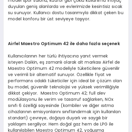
model spor salonu, kuaför gibi çoklu kullanıma ihtiyaç
duyulan geniş alanlarda ve evlerimizde kesintisiz sıcak
su sunuyor. Kullanıcı dostu tasarımıyla dikkat çeken bu
model konforu bir üst seviyeye taşıyor.
Airfel Maestro Optimum 42 ile daha fazla seçenek
Kullanıcılarının her türlü ihtiyacına yanıt vermek
isteyen Daikin, eş zamanlı olarak alt markası Airfel de
Maestro Optimum 42 modeliyle tüketicilere güvenilir
ve verimli bir alternatif sunuyor. Özellikle fiyat ve
performans odaklı tüketiciler için ideal bir çözüm olan
bu model, güvenilir teknolojisi ve yüksek verimliliğiyle
dikkat çekiyor. Maestro Optimum 42; full alev
modülasyonu ile verim ve tasarruf sağlarken, NOx
sınıfı 6 özelliği sayesinde (kombiler ve diğer ısıtma
cihazlarının emisyonlarını sınıflandırmak için kullanılan
standart) çevreye, doğaya duyarlı ve saygılı bir
yaklaşım sergiliyor. Hem doğal gaz hem de LPG ile
kullanılabilen Maestro Optimum 42, yoğuşma