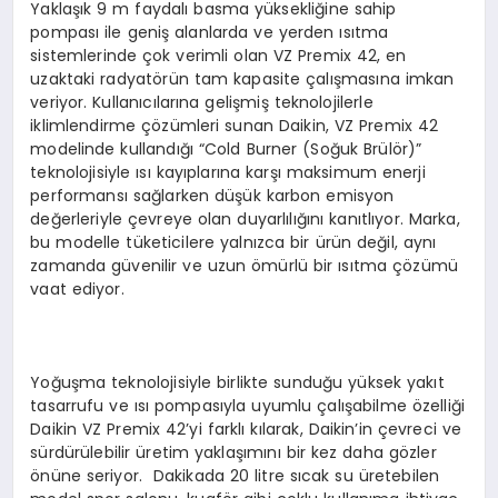
Yaklaşık 9 m faydalı basma yüksekliğine sahip
pompası ile geniş alanlarda ve yerden ısıtma
sistemlerinde çok verimli olan VZ Premix 42, en
uzaktaki radyatörün tam kapasite çalışmasına imkan
veriyor. Kullanıcılarına gelişmiş teknolojilerle
iklimlendirme çözümleri sunan Daikin, VZ Premix 42
modelinde kullandığı “Cold Burner (Soğuk Brülör)”
teknolojisiyle ısı kayıplarına karşı maksimum enerji
performansı sağlarken düşük karbon emisyon
değerleriyle çevreye olan duyarlılığını kanıtlıyor. Marka,
bu modelle tüketicilere yalnızca bir ürün değil, aynı
zamanda güvenilir ve uzun ömürlü bir ısıtma çözümü
vaat ediyor.
Yoğuşma teknolojisiyle birlikte sunduğu yüksek yakıt
tasarrufu ve ısı pompasıyla uyumlu çalışabilme özelliği
Daikin VZ Premix 42’yi farklı kılarak, Daikin’in çevreci ve
sürdürülebilir üretim yaklaşımını bir kez daha gözler
önüne seriyor. Dakikada 20 litre sıcak su üretebilen