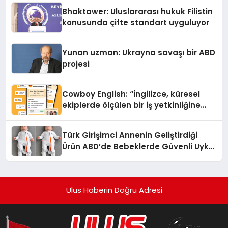
Ortaya Koydu
Bhaktawer: Uluslararası hukuk Filistin
konusunda çifte standart uyguluyor
Yunan uzman: Ukrayna savaşı bir ABD
projesi
Cowboy English: “İngilizce, küresel
ekiplerde ölçülen bir iş yetkinliğine
dönüşüyor”
Türk Girişimci Annenin Geliştirdiği
Ürün ABD’de Bebeklerde Güvenli Uyku
Standardına Yeni Bir Bakış Açısı
Getiriyor.
Ulus Haberin Doğru Adresi