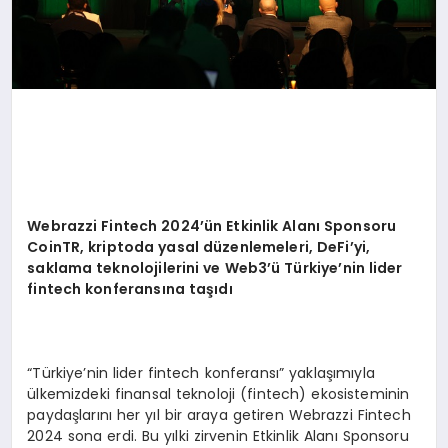
Webrazzi Fintech 2024
’ü
n Etkinlik Alan
ı
Sponsoru
CoinTR, kriptoda yasal d
ü
zenlemeleri, DeFi’yi,
saklama teknolojilerini ve Web3
’ü
T
ü
rkiye
’
nin lider
fintech konferans
ı
na ta
şı
d
ı
“Türkiye’nin lider fintech konferansı” yaklaşımıyla
ülkemizdeki finansal teknoloji (fintech) ekosisteminin
paydaşlarını her yıl bir araya getiren Webrazzi Fintech
2024 sona erdi. Bu yılki zirvenin Etkinlik Alanı Sponsoru