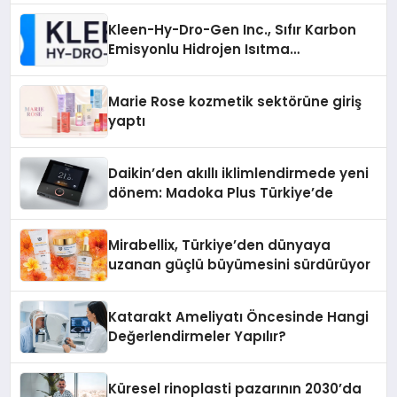
Kleen-Hy-Dro-Gen Inc., Sıfır Karbon
Emisyonlu Hidrojen Isıtma
Teknolojisinde ISO ve TSSA
Düzenleyici Onaylarını Aldı
Marie Rose kozmetik sektörüne giriş
yaptı
Daikin’den akıllı iklimlendirmede yeni
dönem: Madoka Plus Türkiye’de
Mirabellix, Türkiye’den dünyaya
uzanan güçlü büyümesini sürdürüyor
Katarakt Ameliyatı Öncesinde Hangi
Değerlendirmeler Yapılır?
Küresel rinoplasti pazarının 2030’da