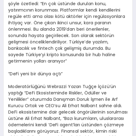
şöyle özetledi: “En çok üstünde durulan konu,
yatırımcının korunması. Platformlar kendi kendilerini
regüle etti ama olası kötü aktörler için regülasyonlara
ihtiyaç var. Öne çıkan ikinci unsur, kara paranın
önlenmesi. Bu alanda 2019’dan beri önerilenler,
sonunda hayata geçirilecek. Son olarak sektörün
gelişmesi önceliklendiriliyor. Türkiye’de yazılım,
bankacılık ve fintech çok gelişmiş durumda. Bu
sayede Türkiye’yi kripto konusunda bir hub haline
getirmenin yolları aranıyor”
“DeFi yeni bir dünya açtı”
Moderatörlüğünü Webrazzi Yazarı Tuğçe İçözü’ün
yaptığı “DeFi Ekosisteminde Riskler, Ödüller ve
Yenilikler” oturumda Danışman Doruk İşmen ile Arf
Kurucu Ortak ve CEO’su Ali Erhat Nalbant sahne aldı.
DeFi ekosistemine dair gelecek öngörülerinin sorulması
üstüne Ali Erhat Nalbant, “Bazı kurumların, uluslararası
ödemelerini kendi ‘DeFi agent’ları üstünden çözmeye
başladıklarını görüyoruz. Finansal sektör, kimin riski