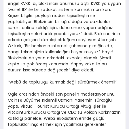
engel KVKK idi, blokzinciri önümüzü açtı. KVKK’ya uygun
‘wallet ID’ ile bir sadakat sistemi kurmak mümkün.
Kişisel bilgiler paylaşılmadan kişiselleştirme
yapılabiliyor. Blokzinciri bir ağ olduğu ve cüzdanlar
sürekli online kaldığı için, daha önce yapamadığınız
kişiselleştirmeleri artık yapabiliyoruz” dedi. Blokzincirinin
arkada çalışan teknoloji olduğunu söyleyen Alemşah
Öztürk, “Bir bankanın internet şubesine girdiğinizde,
hangi teknolojinin kullanıldığını biliyor muyuz? Hayır!
Blokzinciri de yarın arkadaki teknoloji olacak. Şimdi
kripto ile çok özdeş konumda. Yapay zeka ile bu
durum kısa sürede değişecek” diye ekledi.
“Web3 de topluluğu kurmak değil sürdürmek önemli”
Öğle arasından önceki son panelin moderasyonunu,
CoinTR Büyüme Kıdemli Uzmanı Yasemin Türkoğlu
yaptı. Virtual Tourist Kurucu Ortağı Altuğ İşler ile
Altcointurk Kurucu Ortağı ve CEO’su Volkan Korkmaz’ın
katıldığı panelde, Web3 ekosistemlerinde güçlü
topluluklar inşa etmek için yapılması gerekenler