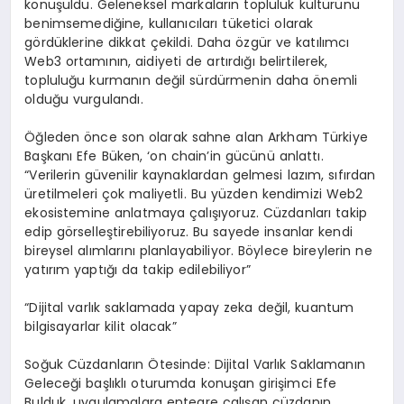
konuşuldu. Geleneksel markaların topluluk kültürünü
benimsemediğine, kullanıcıları tüketici olarak
gördüklerine dikkat çekildi. Daha özgür ve katılımcı
Web3 ortamının, aidiyeti de artırdığı belirtilerek,
topluluğu kurmanın değil sürdürmenin daha önemli
olduğu vurgulandı.
Öğleden önce son olarak sahne alan Arkham Türkiye
Başkanı Efe Büken, ‘on chain’in gücünü anlattı.
“Verilerin güvenilir kaynaklardan gelmesi lazım, sıfırdan
üretilmeleri çok maliyetli. Bu yüzden kendimizi Web2
ekosistemine anlatmaya çalışıyoruz. Cüzdanları takip
edip görselleştirebiliyoruz. Bu sayede insanlar kendi
bireysel alımlarını planlayabiliyor. Böylece bireylerin ne
yatırım yaptığı da takip edilebiliyor”
“Dijital varlık saklamada yapay zeka değil, kuantum
bilgisayarlar kilit olacak”
Soğuk Cüzdanların Ötesinde: Dijital Varlık Saklamanın
Geleceği başlıklı oturumda konuşan girişimci Efe
Bulduk, uygulamalara entegre çalışan cüzdanın