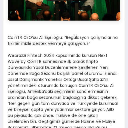
CoinTR CEO’su Ali Eşelioğlu: “Regülasyon çalışmalarına
fikirlerimizle destek vermeye çalışıyoruz”
Webrazzi Fintech 2024 kapsamında kurulan Next
Wave by CoinTR sahnesinde ilk olarak Kripto
Dünyasında Yasal Düzenlemelerle Şekillenen Yeni
Dönemde Boğa Sezonu başlıklı panel oturumu izlendi.
Ussal Danışmanlık Yönetici Ortağı Ussal Şahbaz’ın
yönetimindeki oturumda konuşan CoinTR CEO’su Ali
Eşelioğlu, Amerika’daki seçimlerin sona ermesinin
ardından boğa sezonunun başladığına dikkat çekerek,
“Her geçen gün tüm dünyada ve Türkiye’de kurumsal
ve bireysel çapta yeni yatırımlar sektöre giriyor. ABD
bu piyasada çok önde. Türkiye de öne çıkan
ülkelerden biri. Geçtiğimiz günlerde Hazine ve Maliye
Bakanımız, ülkemizde 22 milyon hesap olduğunu