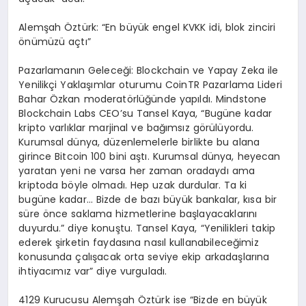
Alemşah Öztürk: “En büyük engel KVKK idi, blok zinciri
önümüzü açtı”
Pazarlamanın Geleceği: Blockchain ve Yapay Zeka ile
Yenilikçi Yaklaşımlar oturumu CoinTR Pazarlama Lideri
Bahar Özkan moderatörlüğünde yapıldı. Mindstone
Blockchain Labs CEO’su Tansel Kaya, “Bugüne kadar
kripto varlıklar marjinal ve bağımsız görülüyordu.
Kurumsal dünya, düzenlemelerle birlikte bu alana
girince Bitcoin 100 bini aştı. Kurumsal dünya, heyecan
yaratan yeni ne varsa her zaman oradaydı ama
kriptoda böyle olmadı. Hep uzak durdular. Ta ki
bugüne kadar… Bizde de bazı büyük bankalar, kısa bir
süre önce saklama hizmetlerine başlayacaklarını
duyurdu.” diye konuştu. Tansel Kaya, “Yenilikleri takip
ederek şirketin faydasına nasıl kullanabileceğimiz
konusunda çalışacak orta seviye ekip arkadaşlarına
ihtiyacımız var” diye vurguladı.
4129 Kurucusu Alemşah Öztürk ise “Bizde en büyük