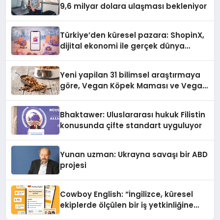
9,6 milyar dolara ulaşması bekleniyor
Türkiye’den küresel pazara: ShopinX,
dijital ekonomi ile gerçek dünya
alışverişini bir araya getirmeyi
hedefliyor
Yeni yapilan 31 bilimsel araştırmaya
göre, Vegan Köpek Maması ve Vegan
Kedi Mamasının İyi Sindirildiğini
Ortaya Koydu
Bhaktawer: Uluslararası hukuk Filistin
konusunda çifte standart uyguluyor
Yunan uzman: Ukrayna savaşı bir ABD
projesi
Cowboy English: “İngilizce, küresel
ekiplerde ölçülen bir iş yetkinliğine
dönüşüyor”