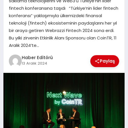
saklama teknolojilerini ve Web3’ü Türkiye’nin lider
MAGAZIN
fintech konferansına taşıdı “Türkiye’nin lider fintech
konferansı” yaklaşımıyla ülkemizdeki finansal
SPOR
teknoloji (fintech) ekosisteminin paydaşlarını her yıl
bir araya getiren Webrazzi Fintech 2024 sona erdi.
YAŞAM
Bu yılki zirvenin Etkinlik Alanı Sponsoru olan CoinTR, 11
Aralık 2024’te…
Haber Editörü
Paylaş
13 Aralık 2024