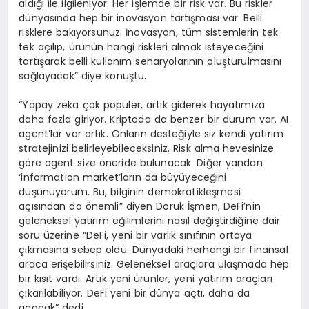
aldığı ile ilgileniyor. Her işlemde bir risk var. Bu riskler
dünyasında hep bir inovasyon tartışması var. Belli
risklere bakıyorsunuz. İnovasyon, tüm sistemlerin tek
tek açılıp, ürünün hangi riskleri almak isteyeceğini
tartışarak belli kullanım senaryolarının oluşturulmasını
sağlayacak” diye konuştu.
“Yapay zeka çok popüler, artık giderek hayatımıza
daha fazla giriyor. Kriptoda da benzer bir durum var. AI
agent’lar var artık. Onların desteğiyle siz kendi yatırım
stratejinizi belirleyebileceksiniz. Risk alma hevesinize
göre agent size öneride bulunacak. Diğer yandan
‘information market’ların da büyüyeceğini
düşünüyorum. Bu, bilginin demokratikleşmesi
açısından da önemli” diyen Doruk İşmen, DeFi’nin
geleneksel yatırım eğilimlerini nasıl değiştirdiğine dair
soru üzerine “DeFi, yeni bir varlık sınıfının ortaya
çıkmasına sebep oldu. Dünyadaki herhangi bir finansal
araca erişebilirsiniz. Geleneksel araçlara ulaşmada hep
bir kısıt vardı. Artık yeni ürünler, yeni yatırım araçları
çıkarılabiliyor. DeFi yeni bir dünya açtı, daha da
açacak” dedi.