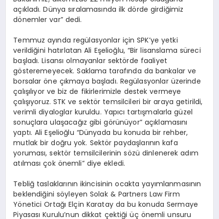
açıkladı. Dünya sıralamasında ilk dörde girdiğimiz
dönemler var” dedi.
Temmuz ayında regülasyonlar için SPK’ye yetki
verildiğini hatırlatan Ali Eşelioğlu, “Bir lisanslama süreci
başladı. Lisansı olmayanlar sektörde faaliyet
gösteremeyecek. Saklama tarafında da bankalar ve
borsalar öne çıkmaya başladı. Regülasyonlar üzerinde
çalışılıyor ve biz de fikirlerimizle destek vermeye
çalışıyoruz. STK ve sektör temsilcileri bir araya getirildi,
verimli diyaloglar kuruldu. Yapıcı tartışmalarla güzel
sonuçlara ulaşacağız gibi görünüyor” açıklamasını
yaptı. Ali Eşelioğlu “Dünyada bu konuda bir rehber,
mutlak bir doğru yok. Sektör paydaşlarının kafa
yoruması, sektör temsilcilerinin sözü dinlenerek adım
atılması çok önemli” diye ekledi.
Tebliğ taslaklarının ikincisinin ocakta yayımlanmasının
beklendiğini söyleyen Solak & Partners Law Firm
Yönetici Ortağı Elçin Karatay da bu konuda Sermaye
Piyasası Kurulu’nun dikkat çektiği üç önemli unsuru