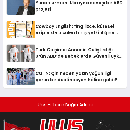
Yunan uzman: Ukrayna savaşı bir ABD
projesi
Cowboy English: “İngilizce, küresel
ekiplerde ölçülen bir iş yetkinliğine
dönüşüyor”
Türk Girişimci Annenin Geliştirdiği
Ürün ABD’de Bebeklerde Güvenli Uyku
Standardına Yeni Bir Bakış Açısı
Getiriyor.
CGTN: Çin neden yazın yoğun ilgi
gören bir destinasyon hâline geldi?
Ulus Haberin Doğru Adresi