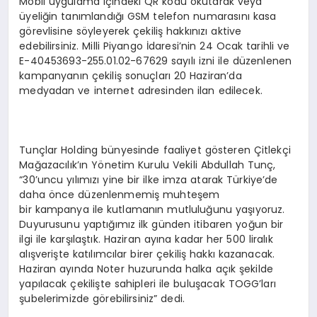
Mobil uygulama içindeki QR kodu okutarak veya
üyeliğin tanımlandığı GSM telefon numarasını kasa
görevlisine söyleyerek çekiliş hakkınızı aktive
edebilirsiniz. Milli Piyango İdaresi’nin 24 Ocak tarihli ve
E-40453693-255.01.02-67629 sayılı izni ile düzenlenen
kampanyanın çekiliş sonuçları 20 Haziran’da
medyadan ve internet adresinden ilan edilecek.
Tunçlar Holding bünyesinde faaliyet gösteren Çitlekçi
Mağazacılık’ın Yönetim Kurulu Vekili Abdullah Tunç,
“30’uncu yılımızı yine bir ilke imza atarak Türkiye’de
daha önce düzenlenmemiş muhteşem
bir kampanya ile kutlamanın mutluluğunu yaşıyoruz.
Duyurusunu yaptığımız ilk günden itibaren yoğun bir
ilgi ile karşılaştık. Haziran ayına kadar her 500 liralık
alışverişte katılımcılar birer çekiliş hakkı kazanacak.
Haziran ayında Noter huzurunda halka açık şekilde
yapılacak çekilişte sahipleri ile buluşacak TOGG’ları
şubelerimizde görebilirsiniz” dedi.