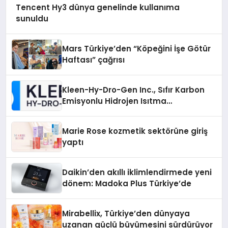
Tencent Hy3 dünya genelinde kullanıma
sunuldu
Mars Türkiye’den “Köpeğini İşe Götür
Haftası” çağrısı
Kleen-Hy-Dro-Gen Inc., Sıfır Karbon
Emisyonlu Hidrojen Isıtma
Teknolojisinde ISO ve TSSA
Düzenleyici Onaylarını Aldı
Marie Rose kozmetik sektörüne giriş
yaptı
Daikin’den akıllı iklimlendirmede yeni
dönem: Madoka Plus Türkiye’de
Mirabellix, Türkiye’den dünyaya
uzanan güçlü büyümesini sürdürüyor