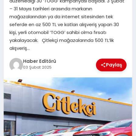
düzenlediği 30 ‘TOGG‘ kampanyası başladı. 3 Şubat
MAGAZIN
– 31 Mayıs tarihleri arasında markanın
mağazalarından ya da internet sitesinden tek
SPOR
seferde en az 500 TL ve katları alışveriş yapan 30
kişi, yerli otomobil ‘TOGG’ sahibi olma fırsatı
YAŞAM
yakalayacak. Çitlekçi mağazalarında 500 TL’lik
alışveriş…
Haber Editörü
Paylaş
03 Şubat 2025