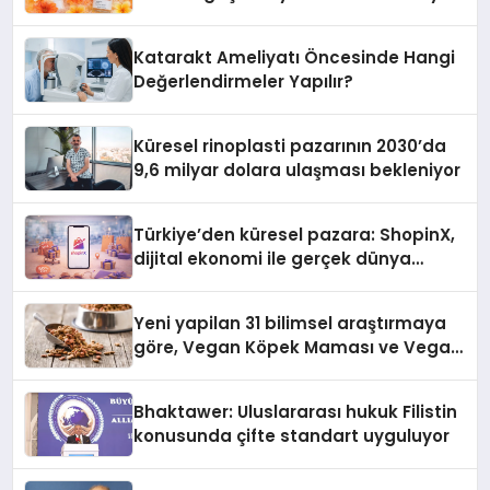
Katarakt Ameliyatı Öncesinde Hangi
Değerlendirmeler Yapılır?
Küresel rinoplasti pazarının 2030’da
9,6 milyar dolara ulaşması bekleniyor
Türkiye’den küresel pazara: ShopinX,
dijital ekonomi ile gerçek dünya
alışverişini bir araya getirmeyi
hedefliyor
Yeni yapilan 31 bilimsel araştırmaya
göre, Vegan Köpek Maması ve Vegan
Kedi Mamasının İyi Sindirildiğini
Ortaya Koydu
Bhaktawer: Uluslararası hukuk Filistin
konusunda çifte standart uyguluyor