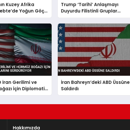
ın Kuzey Afrika
Trump ‘Tarihi’ Anlaşmayı
Sebte’de Yoğun Göç
Duyurdu Filistinli Gruplar
8 Can Aldı
Yalanladı
 İran Gerilimi ve
İran Bahreyn’deki ABD Üssüne
ğazı İçin Diplomatik
Saldırdı
ı Sürdürüyor
Hakkımızda