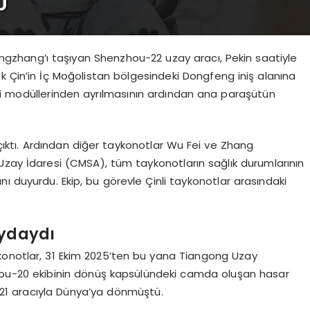
ngzhang’ı taşıyan Shenzhou-22 uzay aracı, Pekin saatiyle
k Çin’in İç Moğolistan bölgesindeki Dongfeng iniş alanına
ki modüllerinden ayrılmasının ardından ana paraşütün
ıktı. Ardından diğer taykonotlar Wu Fei ve Zhang
Uzay İdaresi (CMSA), tüm taykonotların sağlık durumlarının
ı duyurdu. Ekip, bu görevle Çinli taykonotlar arasındaki
aydaydı
konotlar, 31 Ekim 2025’ten bu yana Tiangong Uzay
ou-20 ekibinin dönüş kapsülündeki camda oluşan hasar
21 aracıyla Dünya’ya dönmüştü.