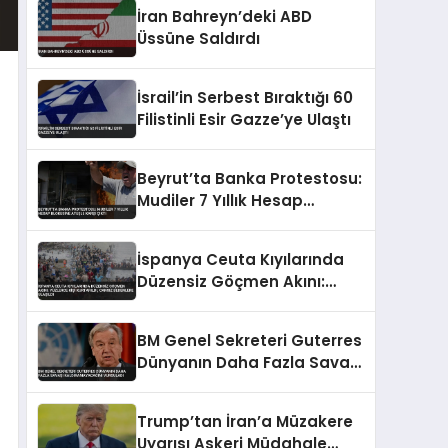
Sürdürüyor
İran Bahreyn’deki ABD
Üssüne Saldırdı
İsrail’in Serbest Bıraktığı 60
Filistinli Esir Gazze’ye Ulaştı
Beyrut’ta Banka Protestosu:
Mudiler 7 Yıllık Hesap
Blokesine Ateşle Karşı Çıktı
İspanya Ceuta Kıyılarında
Düzensiz Göçmen Akını:
Yüzlerce Kişi Kurtarıldı,
Cansız Bedenlere Ulaşıldı
BM Genel Sekreteri Guterres
Dünyanın Daha Fazla Savaşı
Kaldıramayacağını
Vurguladı
Trump’tan İran’a Müzakere
Uyarısı Askeri Müdahale