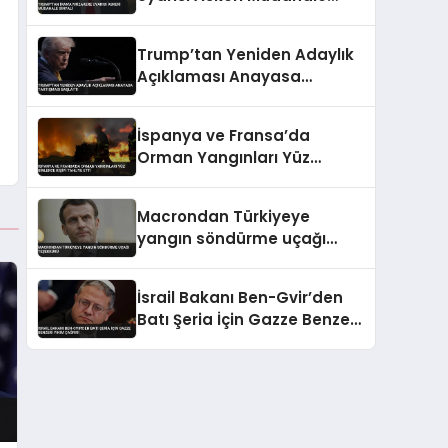
Sinyali
Trump’tan Yeniden Adaylık
Açıklaması Anayasa
Tartışması Başlattı
İspanya ve Fransa’da
Orman Yangınları Yüz
Binlerce Kişiyi Tahliye Etti
Macrondan Türkiyeye
yangın söndürme uçağı
teşekkürü
İsrail Bakanı Ben-Gvir’den
Batı Şeria İçin Gazze Benzeri
Yıkım Çağrısı