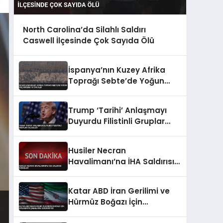
North Carolina’da Silahlı Saldırı
Caswell İlçesinde Çok Sayıda Ölü
İspanya’nın Kuzey Afrika
Toprağı Sebte’de Yoğun
Göç Girişimi 18 Can Aldı
Trump ‘Tarihi’ Anlaşmayı
Duyurdu Filistinli Gruplar
Yalanladı
Husiler Necran
Havalimanı’na İHA Saldırısı
Düzenledi
Katar ABD İran Gerilimi ve
Hürmüz Boğazı İçin
Diplomatik Çabalarını