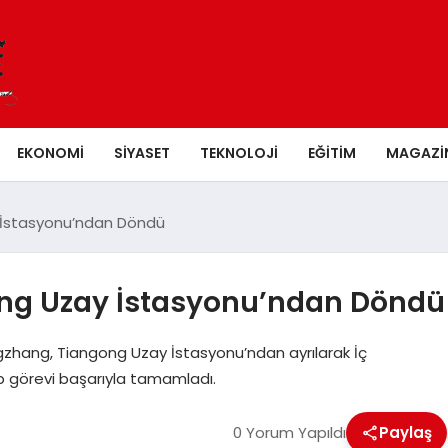
EKONOMI
SIYASET
TEKNOLOJI
EĞITIM
MAGAZI
y İstasyonu’ndan Döndü
ong Uzay İstasyonu’ndan Döndü
gzhang, Tiangong Uzay İstasyonu’ndan ayrılarak İç
ip görevi başarıyla tamamladı.
0 Yorum Yapıldı
Paylaş