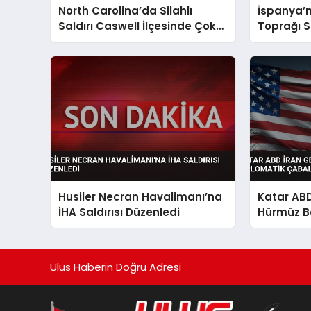
North Carolina’da Silahlı
İspanya’n
Saldırı Caswell İlçesinde Çok
Toprağı 
Sayıda Ölü
Girişimi 1
Husiler Necran Havalimanı’na
Katar ABD
İHA Saldırısı Düzenledi
Hürmüz Bo
Çabaların
Ulus Haberin Doğru Adresi