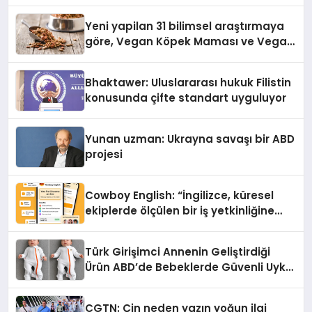
alışverişini bir araya getirmeyi
hedefliyor
Yeni yapilan 31 bilimsel araştırmaya
göre, Vegan Köpek Maması ve Vegan
Kedi Mamasının İyi Sindirildiğini
Ortaya Koydu
Bhaktawer: Uluslararası hukuk Filistin
konusunda çifte standart uyguluyor
Yunan uzman: Ukrayna savaşı bir ABD
projesi
Cowboy English: “İngilizce, küresel
ekiplerde ölçülen bir iş yetkinliğine
dönüşüyor”
Türk Girişimci Annenin Geliştirdiği
Ürün ABD’de Bebeklerde Güvenli Uyku
Standardına Yeni Bir Bakış Açısı
Getiriyor.
CGTN: Çin neden yazın yoğun ilgi