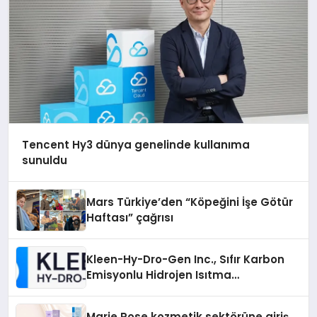
Tencent Hy3 dünya genelinde kullanıma
sunuldu
Mars Türkiye’den “Köpeğini İşe Götür
Haftası” çağrısı
Kleen-Hy-Dro-Gen Inc., Sıfır Karbon
Emisyonlu Hidrojen Isıtma
Teknolojisinde ISO ve TSSA
Düzenleyici Onaylarını Aldı
Marie Rose kozmetik sektörüne giriş