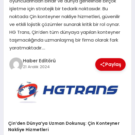
oyuncularından biridir ve dünya genelinde birçok
MAGAZIN
işletme için stratejik bir tedarik noktasıdır. Bu
noktada Çin konteyner nakliye hizmetleri, güvenilir
SPOR
ve etkili lojistik çözümler sunarak kritik bir rol oynar.
HG Trans, Çin’den tüm dünyaya yapılan konteyner
YAŞAM
taşımacılığında uzmanlaşmış bir firma olarak fark
yaratmaktadır….
Haber Editörü
Paylaş
21 Aralık 2024
Çin’den Dünya’ya Uzman Dokunuş: Çin Konteyner
Nakliye Hizmetleri