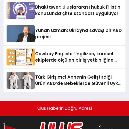
Ortaya Koydu
Bhaktawer: Uluslararası hukuk Filistin
konusunda çifte standart uyguluyor
Yunan uzman: Ukrayna savaşı bir ABD
projesi
Cowboy English: “İngilizce, küresel
ekiplerde ölçülen bir iş yetkinliğine
dönüşüyor”
Türk Girişimci Annenin Geliştirdiği
Ürün ABD’de Bebeklerde Güvenli Uyku
Standardına Yeni Bir Bakış Açısı
Getiriyor.
Ulus Haberin Doğru Adresi