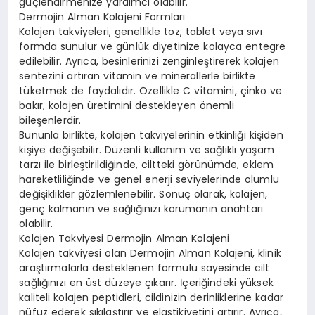
güçlendirmenize yardımcı olabilir.
Dermojin Alman Kolajeni Formları
Kolajen takviyeleri, genellikle toz, tablet veya sıvı
formda sunulur ve günlük diyetinize kolayca entegre
edilebilir. Ayrıca, besinlerinizi zenginleştirerek kolajen
sentezini artıran vitamin ve minerallerle birlikte
tüketmek de faydalıdır. Özellikle C vitamini, çinko ve
bakır, kolajen üretimini destekleyen önemli
bileşenlerdir.
Bununla birlikte, kolajen takviyelerinin etkinliği kişiden
kişiye değişebilir. Düzenli kullanım ve sağlıklı yaşam
tarzı ile birleştirildiğinde, ciltteki görünümde, eklem
hareketliliğinde ve genel enerji seviyelerinde olumlu
değişiklikler gözlemlenebilir. Sonuç olarak, kolajen,
genç kalmanın ve sağlığınızı korumanın anahtarı
olabilir.
Kolajen Takviyesi Dermojin Alman Kolajeni
Kolajen takviyesi olan Dermojin Alman Kolajeni, klinik
araştırmalarla desteklenen formülü sayesinde cilt
sağlığınızı en üst düzeye çıkarır. İçeriğindeki yüksek
kaliteli kolajen peptidleri, cildinizin derinliklerine kadar
nüfuz ederek sıkılaştırır ve elastikiyetini artırır. Ayrıca,