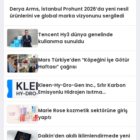
Derya Arms, İstanbul Prohunt 2026’da yeni nesil
ürünlerini ve global marka vizyonunu sergiledi
Tencent Hy3 dünya genelinde
kullanıma sunuldu
Mars Türkiye’den “Köpeğini İşe Götür
Haftası” çağrısı
Kleen-Hy-Dro-Gen Inc., Sıfır Karbon
Emisyonlu Hidrojen Isıtma
Teknolojisinde ISO ve TSSA
Düzenleyici Onaylarını Aldı
Marie Rose kozmetik sektörüne giriş
yaptı
Daikin’den akıllı iklimlendirmede yeni