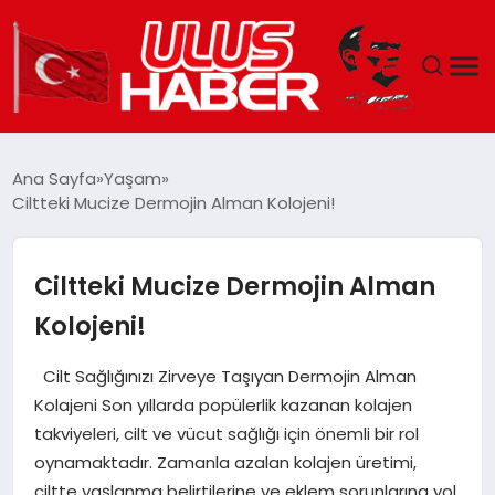
GÜNDEM
Ana Sayfa
Yaşam
Ciltteki Mucize Dermojin Alman Kolojeni!
DÜNYA
EKONOMI
Ciltteki Mucize Dermojin Alman
Kolojeni!
SIYASET
Cilt Sağlığınızı Zirveye Taşıyan Dermojin Alman
TEKNOLOJI
Kolajeni Son yıllarda popülerlik kazanan kolajen
takviyeleri, cilt ve vücut sağlığı için önemli bir rol
EĞITIM
oynamaktadır. Zamanla azalan kolajen üretimi,
ciltte yaşlanma belirtilerine ve eklem sorunlarına yol