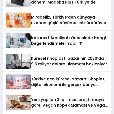
dönem: Madoka Plus Türkiye’de
Mirabellix, Türkiye’den dünyaya
uzanan güçlü büyümesini sürdürüyor
Katarakt Ameliyatı Öncesinde Hangi
Değerlendirmeler Yapılır?
Küresel rinoplasti pazarının 2030’da
9,6 milyar dolara ulaşması bekleniyor
Türkiye’den küresel pazara: ShopinX,
dijital ekonomi ile gerçek dünya
alışverişini bir araya getirmeyi
hedefliyor
Yeni yapilan 31 bilimsel araştırmaya
göre, Vegan Köpek Maması ve Vegan
Kedi Mamasının İyi Sindirildiğini