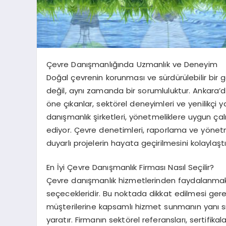
Çevre Danışmanlığında Uzmanlık ve Deneyim
Doğal çevrenin korunması ve sürdürülebilir bir 
değil, aynı zamanda bir sorumluluktur. Ankara’
öne çıkanlar, sektörel deneyimleri ve yenilikçi ya
danışmanlık şirketleri, yönetmeliklere uygun çalı
ediyor. Çevre denetimleri, raporlama ve yönet
duyarlı projelerin hayata geçirilmesini kolaylaştı
En İyi Çevre Danışmanlık Firması Nasıl Seçilir?
Çevre danışmanlık hizmetlerinden faydalanmak i
seçecekleridir. Bu noktada dikkat edilmesi gerek
müşterilerine kapsamlı hizmet sunmanın yanı sır
yaratır. Firmanın sektörel referansları, sertifika