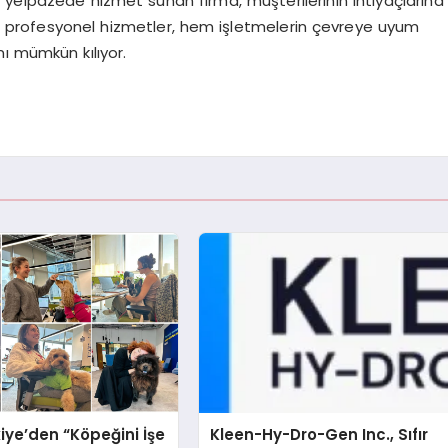
 yelpazede hizmet sunan firma, müşterilerinin ihtiyaçlarına
ğu profesyonel hizmetler, hem işletmelerin çevreye uyum
ı mümkün kılıyor.
iye’den “Köpeğini İşe
Kleen-Hy-Dro-Gen Inc., Sıfır