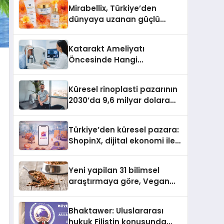
Türkiye’de
Mirabellix, Türkiye’den
dünyaya uzanan güçlü
büyümesini sürdürüyor
Katarakt Ameliyatı
Öncesinde Hangi
Değerlendirmeler Yapılır?
Küresel rinoplasti pazarının
2030’da 9,6 milyar dolara
ulaşması bekleniyor
Türkiye’den küresel pazara:
ShopinX, dijital ekonomi ile
gerçek dünya alışverişini bir
araya getirmeyi hedefliyor
Yeni yapilan 31 bilimsel
araştırmaya göre, Vegan
Köpek Maması ve Vegan
Kedi Mamasının İyi
Bhaktawer: Uluslararası
Sindirildiğini Ortaya Koydu
hukuk Filistin konusunda