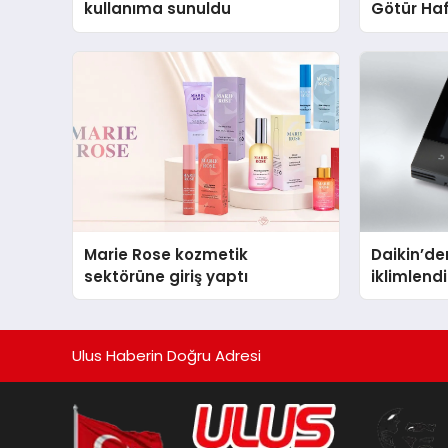
kullanıma sunuldu
Götür Haf
Marie Rose kozmetik
Daikin’den
sektörüne giriş yaptı
iklimlen
Madoka P
Ulus Haberin Doğru Adresi