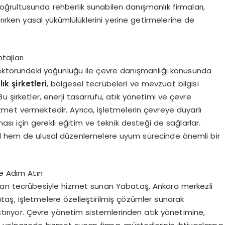
ri doğrultusunda rehberlik sunabilen danışmanlık firmaları,
ırken yasal yükümlülüklerini yerine getirmelerine de
tajları
ktöründeki yoğunluğu ile çevre danışmanlığı konusunda
k şirketleri
, bölgesel tecrübeleri ve mevzuat bilgisi
 şirketler, enerji tasarrufu, atık yönetimi ve çevre
met vermektedir. Ayrıca, işletmelerin çevreye duyarlı
aması için gerekli eğitim ve teknik desteği de sağlarlar.
el hem de ulusal düzenlemelere uyum sürecinde önemli bir
ğe Adım Atın
nan tecrübesiyle hizmet sunan Yabataş, Ankara merkezli
aş, işletmelere özelleştirilmiş çözümler sunarak
laştırıyor. Çevre yönetim sistemlerinden atık yönetimine,