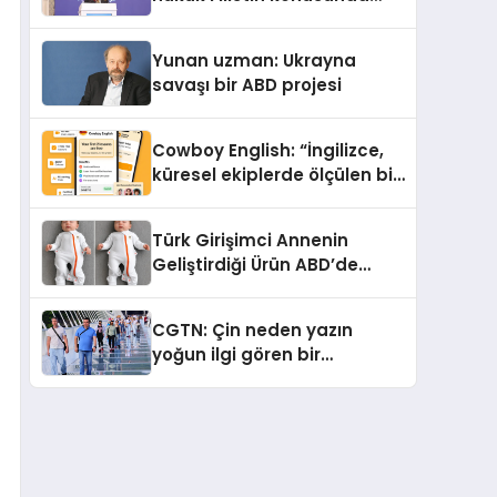
çifte standart uyguluyor
Yunan uzman: Ukrayna
savaşı bir ABD projesi
Cowboy English: “İngilizce,
küresel ekiplerde ölçülen bir
iş yetkinliğine dönüşüyor”
Türk Girişimci Annenin
Geliştirdiği Ürün ABD’de
Bebeklerde Güvenli Uyku
Standardına Yeni Bir Bakış
CGTN: Çin neden yazın
Açısı Getiriyor.
yoğun ilgi gören bir
destinasyon hâline geldi?