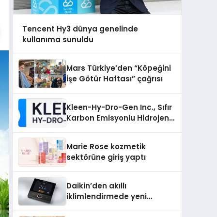
Tencent Hy3 dünya genelinde
kullanıma sunuldu
Mars Türkiye’den “Köpeğini
İşe Götür Haftası” çağrısı
Kleen-Hy-Dro-Gen Inc., Sıfır
Karbon Emisyonlu Hidrojen
Isıtma Teknolojisinde ISO ve
TSSA Düzenleyici Onaylarını
Marie Rose kozmetik
Aldı
sektörüne giriş yaptı
Daikin’den akıllı
iklimlendirmede yeni
dönem: Madoka Plus