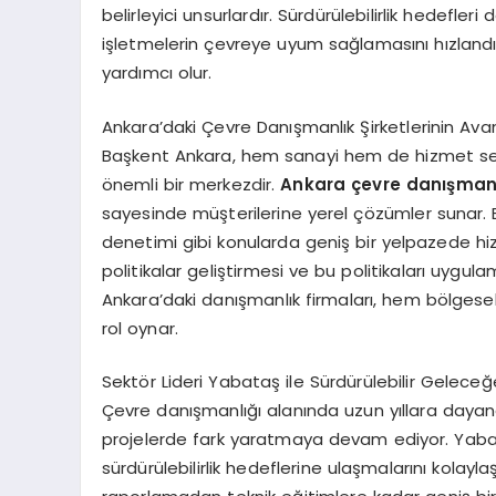
belirleyici unsurlardır. Sürdürülebilirlik hedefle
işletmelerin çevreye uyum sağlamasını hızlandır
yardımcı olur.
Ankara’daki Çevre Danışmanlık Şirketlerinin Avan
Başkent Ankara, hem sanayi hem de hizmet se
önemli bir merkezdir.
Ankara çevre danışmanlı
sayesinde müşterilerine yerel çözümler sunar. Bu
denetimi gibi konularda geniş bir yelpazede hiz
politikalar geliştirmesi ve bu politikaları uygul
Ankara’daki danışmanlık firmaları, hem bölges
rol oynar.
Sektör Lideri Yabataş ile Sürdürülebilir Gelece
Çevre danışmanlığı alanında uzun yıllara daya
projelerde fark yaratmaya devam ediyor. Yabat
sürdürülebilirlik hedeflerine ulaşmalarını kolay