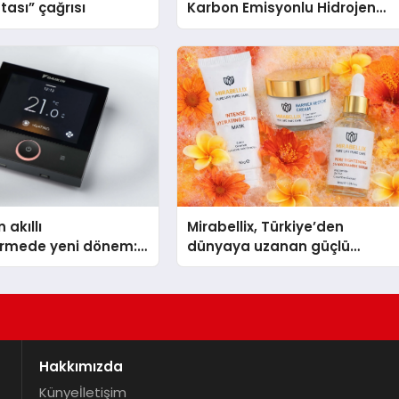
tası” çağrısı
Karbon Emisyonlu Hidrojen
Isıtma Teknolojisinde ISO ve
TSSA Düzenleyici Onaylarını
Aldı
 akıllı
Mirabellix, Türkiye’den
dirmede yeni dönem:
dünyaya uzanan güçlü
lus Türkiye’de
büyümesini sürdürüyor
Hakkımızda
Künye
İletişim