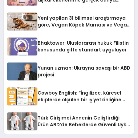
alışverişini bir araya getirmeyi
hedefliyor
Yeni yapilan 31 bilimsel araştırmaya
göre, Vegan Köpek Maması ve Vegan
Kedi Mamasının İyi Sindirildiğini
Ortaya Koydu
Bhaktawer: Uluslararası hukuk Filistin
konusunda çifte standart uyguluyor
Yunan uzman: Ukrayna savaşı bir ABD
projesi
Cowboy English: “İngilizce, küresel
ekiplerde ölçülen bir iş yetkinliğine
dönüşüyor”
Türk Girişimci Annenin Geliştirdiği
Ürün ABD’de Bebeklerde Güvenli Uyku
Standardına Yeni Bir Bakış Açısı