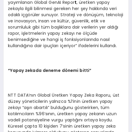
yayımlanan Global GenAI Repor
t
, üretken yapay
zekayla ilgili bilinmesi gereken her şey hakkında veri
odaklı içgörüler sunuyor. Strateji ve dönüşüm, teknoloji
ve inovasyon, insan ve kültür, güvenlik, etik ve
sorumluluk gibi tüm başlıklara dair verilerin yer aldığı
rapor, işletmelerin yapay zekayı ne ölçüde
benimsediğine ve hangi iş fonksiyonlarında nasıl
kullandığına dair ipuçları içeriyor” ifadelerini kullandı.
“Yapay zekada deneme dönemi bitti”
NTT DATA’nın Global Üretken Yapay Zeka Raporu, üst
düzey yöneticilerin yalnızca %1’inin üretken yapay
zekayı “aşırı abartılı” bulduğunu gösterirken, tüm
katılımcıların %96’sının, üretken yapay zekanın uzun
vadeli potansiyeline vurgu yaptığını ortaya koydu.
Küresel çapta 10 kişiden 7’sinin üretken yapay zeka