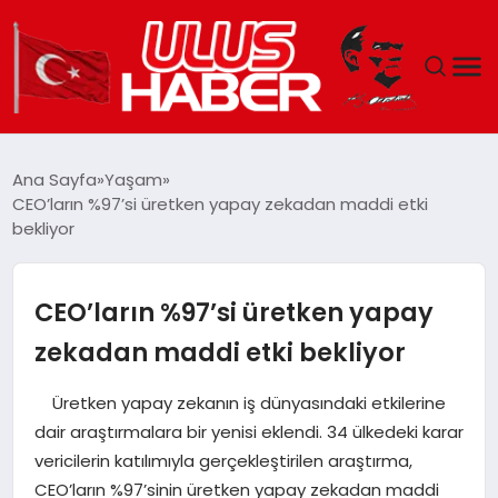
GÜNDEM
Ana Sayfa
Yaşam
CEO’ların %97’si üretken yapay zekadan maddi etki
DÜNYA
bekliyor
EKONOMI
CEO’ların %97’si üretken yapay
SIYASET
zekadan maddi etki bekliyor
TEKNOLOJI
Üretken yapay zekanın iş dünyasındaki etkilerine
dair araştırmalara bir yenisi eklendi. 34 ülkedeki karar
EĞITIM
vericilerin katılımıyla gerçekleştirilen araştırma,
CEO’ların %97’sinin üretken yapay zekadan maddi