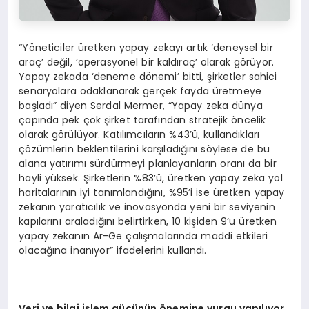
“Yöneticiler üretken yapay zekayı artık ‘deneysel bir
araç’ değil, ‘operasyonel bir kaldıraç’ olarak görüyor.
Yapay zekada ‘deneme dönemi’ bitti, şirketler sahici
senaryolara odaklanarak gerçek fayda üretmeye
başladı” diyen Serdal Mermer, “Yapay zeka dünya
çapında pek çok şirket tarafından stratejik öncelik
olarak görülüyor. Katılımcıların %43’ü, kullandıkları
çözümlerin beklentilerini karşıladığını söylese de bu
alana yatırımı sürdürmeyi planlayanların oranı da bir
hayli yüksek. Şirketlerin %83’ü, üretken yapay zeka yol
haritalarının iyi tanımlandığını, %95’i ise üretken yapay
zekanın yaratıcılık ve inovasyonda yeni bir seviyenin
kapılarını araladığını belirtirken, 10 kişiden 9’u üretken
yapay zekanın Ar-Ge çalışmalarında maddi etkileri
olacağına inanıyor” ifadelerini kullandı.
Veri ve bilgi işlem gücünün önemine vurgu yapılıyor