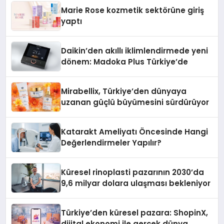
Düzenleyici Onaylarını Aldı
Marie Rose kozmetik sektörüne giriş
yaptı
Daikin’den akıllı iklimlendirmede yeni
dönem: Madoka Plus Türkiye’de
Mirabellix, Türkiye’den dünyaya
uzanan güçlü büyümesini sürdürüyor
Katarakt Ameliyatı Öncesinde Hangi
Değerlendirmeler Yapılır?
Küresel rinoplasti pazarının 2030’da
9,6 milyar dolara ulaşması bekleniyor
Türkiye’den küresel pazara: ShopinX,
dijital ekonomi ile gerçek dünya