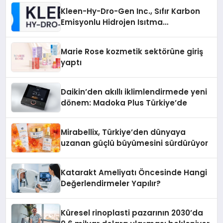
Kleen-Hy-Dro-Gen Inc., Sıfır Karbon
Emisyonlu Hidrojen Isıtma
Teknolojisinde ISO ve TSSA
Düzenleyici Onaylarını Aldı
Marie Rose kozmetik sektörüne giriş
yaptı
Daikin’den akıllı iklimlendirmede yeni
dönem: Madoka Plus Türkiye’de
Mirabellix, Türkiye’den dünyaya
uzanan güçlü büyümesini sürdürüyor
Katarakt Ameliyatı Öncesinde Hangi
Değerlendirmeler Yapılır?
Küresel rinoplasti pazarının 2030’da