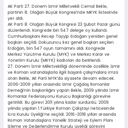
AK Parti 27. Dönem İzmir Milletvekili Cemal Bekle,
partinin 8. Olağan Büyük Kongresi’nde MKYK listesinde
yer aldı.
AK Parti 8. Olağan Büyük Kongresi 23 Şubat Pazar günü
düzenlendi. Kongrede bin 547 delege oy kullandı.
Cumhurbaşkanı Recep Tayyip Erdoğan yeniden genel
başkan seçildi. Dokuzuncu kez genel başkan seçilen
Erdoğan, bin 547 oyun tamamını aldı. Kongrede
Merkez Yürütme Kurulu (MYK) ve Merkez Karar ve
Yönetim Kurulu (MKYK) kadroları da belirlendi.
27. Dönem İzmir Milletvekilliği döneminde özellikle İzmir
ve Roman vatandaşlarla ilgili başarılı çalışmalara imza
atan Bekle, AK Parti MYK’da siyasete devam edecek.
2006-2009 yılları arasında İzmir Çağdaş Romanlar
Derneği’nin başkanlığını yapan Bekle, 2009 yılında İzmir
Romanlar Federasyonu Kurucu Başkanlığı görevine
getirildi. Bu görevi 2011 yılına kadar sürdürdü. 2009
yılında yapılan 1.Türkiye Roman Çalıştayı neticesinde
İcra Kurulu Üyeliği’ne seçildi. 2016-2018 yılları arasında
Roman Vatandaşlara Yönelik Strateji ve Eylem Planı
İzleme ve Değerlendirme Kurulu üyeliği görevini