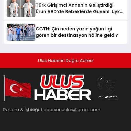
Türk Girişimci Annenin Geliştirdiği
Ürün ABD’de Bebeklerde Güvenli Uyku
Standardına Yeni Bir Bakış Açısı
Getiriyor.
CGTN: Çin neden yazın yoğun ilgi
gören bir destinasyon hâline geldi?
Ulus Haberin Doğru Adresi
Reklam & İşbirliği:
habersonuclari@gmail.com