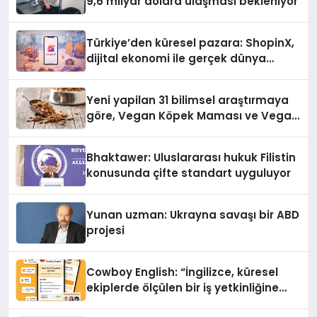
9,6 milyar dolara ulaşması bekleniyor
Türkiye’den küresel pazara: ShopinX,
dijital ekonomi ile gerçek dünya
alışverişini bir araya getirmeyi
hedefliyor
Yeni yapilan 31 bilimsel araştırmaya
göre, Vegan Köpek Maması ve Vegan
Kedi Mamasının İyi Sindirildiğini
Ortaya Koydu
Bhaktawer: Uluslararası hukuk Filistin
konusunda çifte standart uyguluyor
Yunan uzman: Ukrayna savaşı bir ABD
projesi
Cowboy English: “İngilizce, küresel
ekiplerde ölçülen bir iş yetkinliğine
dönüşüyor”