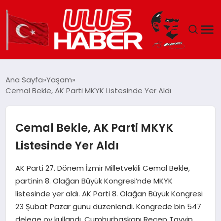
GÜNDEM
Ana Sayfa
Yaşam
Cemal Bekle, AK Parti MKYK Listesinde Yer Aldı
DÜNYA
EKONOMI
Cemal Bekle, AK Parti MKYK
Listesinde Yer Aldı
SIYASET
AK Parti 27. Dönem İzmir Milletvekili Cemal Bekle,
TEKNOLOJI
partinin 8. Olağan Büyük Kongresi’nde MKYK
listesinde yer aldı. AK Parti 8. Olağan Büyük Kongresi
EĞITIM
23 Şubat Pazar günü düzenlendi. Kongrede bin 547
delege oy kullandı. Cumhurbaşkanı Recep Tayyip