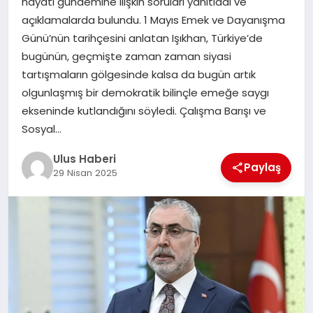
hayatı gündemine ilişkin soruları yanıtladı ve
MAGAZIN
açıklamalarda bulundu. 1 Mayıs Emek ve Dayanışma
Günü’nün tarihçesini anlatan Işıkhan, Türkiye’de
SPOR
bugünün, geçmişte zaman zaman siyasi
tartışmaların gölgesinde kalsa da bugün artık
YAŞAM
olgunlaşmış bir demokratik bilinçle emeğe saygı
ekseninde kutlandığını söyledi. Çalışma Barışı ve
Sosyal…
Ulus Haberi
Paylaş
29 Nisan 2025