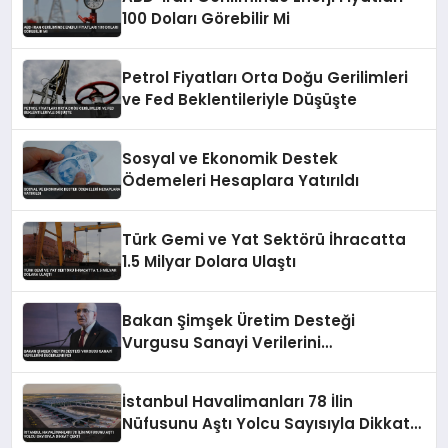
100 Doları Görebilir Mi
Petrol Fiyatları Orta Doğu Gerilimleri
ve Fed Beklentileriyle Düşüşte
Sosyal ve Ekonomik Destek
Ödemeleri Hesaplara Yatırıldı
Türk Gemi ve Yat Sektörü İhracatta
1.5 Milyar Dolara Ulaştı
Bakan Şimşek Üretim Desteği
Vurgusu Sanayi Verilerini
Değerlendirdi
İstanbul Havalimanları 78 İlin
Nüfusunu Aştı Yolcu Sayısıyla Dikkat
Çekti