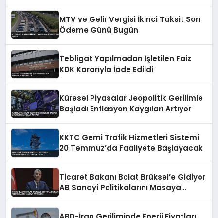
MTV ve Gelir Vergisi İkinci Taksit Son
Ödeme Günü Bugün
Tebligat Yapılmadan İşletilen Faiz
KDK Kararıyla İade Edildi
Küresel Piyasalar Jeopolitik Gerilimle
Başladı Enflasyon Kaygıları Artıyor
KKTC Gemi Trafik Hizmetleri Sistemi
20 Temmuz’da Faaliyete Başlayacak
Ticaret Bakanı Bolat Brüksel’e Gidiyor
AB Sanayi Politikalarını Masaya
Yatıracak
ABD-İran Geriliminde Enerji Fiyatları