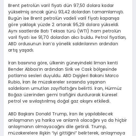
Brent petrolün varil fiyatı dün 97,50 dolara kadar
yükselmiş ancak günü 93,42 dolardan tamamlamıştı.
Bugün ise Brent petrolün vadeli varil fiyatı kapanışa
göre yaklaşık yüzde 2 artarak 95,29 dolara yükseldi.
Aynı saatlerde Batı Teksas türü (WTI) ham petrolün
varil fiyatı ise 91,70 dolardan alıcı buldu. Petrol fiyatları,
ABD ordusunun İran’a yönelik saldırılarının ardından
artış yaşadı.
İran basınına göre, ülkenin güneyindeki liman kenti
Bender Abbas’ın ardından Sirik ve Cask bölgesinde
patlama sesleri duyuldu. ABD Dışişleri Bakanı Marco
Rubio, İran ile müzakereler sırasında yaşanan
saldırıların umutları zayıflattığını belirtti. İran, Hürmüz
Boğazı üzerinden gemi trafiğini durdurarak küresel
petrol ve sıvılaştırılmış doğal gaz akışını etkiledi.
ABD Başkanı Donald Trump, İran ile yapılabilecek
anlaşmanın ya harika ve anlamlı olacağını ya da hiçbir
anlaşmanın olmayacağını dile getirdi. Trump,
müzakerelere ilişkin “iyi gittiğini” belirterek, anlaşmaya