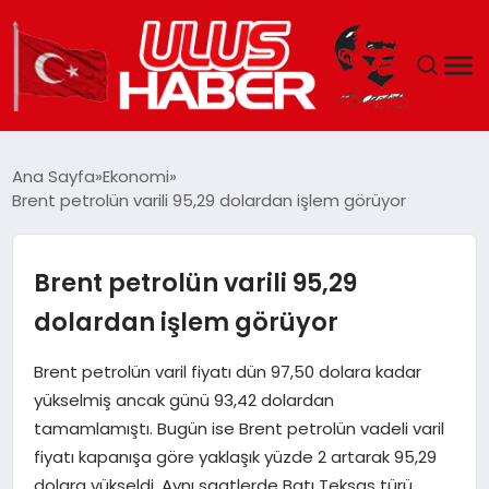
GÜNDEM
Ana Sayfa
Ekonomi
Brent petrolün varili 95,29 dolardan işlem görüyor
DÜNYA
EKONOMI
Brent petrolün varili 95,29
dolardan işlem görüyor
SIYASET
Brent petrolün varil fiyatı dün 97,50 dolara kadar
TEKNOLOJI
yükselmiş ancak günü 93,42 dolardan
tamamlamıştı. Bugün ise Brent petrolün vadeli varil
EĞITIM
fiyatı kapanışa göre yaklaşık yüzde 2 artarak 95,29
dolara yükseldi. Aynı saatlerde Batı Teksas türü