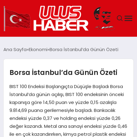
GÜNDEM
Ana Sayfa
Ekonomi
Borsa İstanbul’da Günün Özeti
DÜNYA
Borsa İstanbul’da Günün Özeti
EKONOMI
BIST 100 Endeksi Başlangıçta Düşüşle Başladı Borsa
SIYASET
İstanbul’da günün açılışı, BIST 100 endeksinin önceki
kapanışa göre 14,50 puan ve yüzde 0,15 azalışla
TEKNOLOJI
9.814,69 puana gerilemesiyle başladı. Bankacılık
endeksi yüzde 0,37 ve holding endeksi yüzde 0,26
EĞITIM
değer kazandı. Metal ana sanayi endeksi yüzde 0,46
ile en çok kazandırırken, kimya petrol plastik endeksi