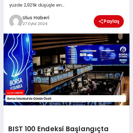
MAGAZIN
yüzde 2,92’lik düşüşle en…
Ulus Haberi
SPOR
Paylaş
27 Eylül 2024
YAŞAM
BIST 100 Endeksi Başlangıçta