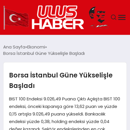
GÜNDEM
Ana Sayfa
Ekonomi
Borsa İstanbul Güne Yükselişle Başladı
DÜNYA
EKONOMI
Borsa İstanbul Güne Yükselişle
Başladı
SIYASET
BIST 100 Endeksi 9.026,49 Puana Çıktı Açılışta BIST 100
TEKNOLOJI
endeksi, önceki kapanışa göre 13,62 puan ve yüzde
0,15 artışla 9.026,49 puana yükseldi. Bankacılık
EĞITIM
endeksi yüzde 0,38, holding endeksi yüzde 0,04
değer kazandı. Sektör endekslerinden en çok