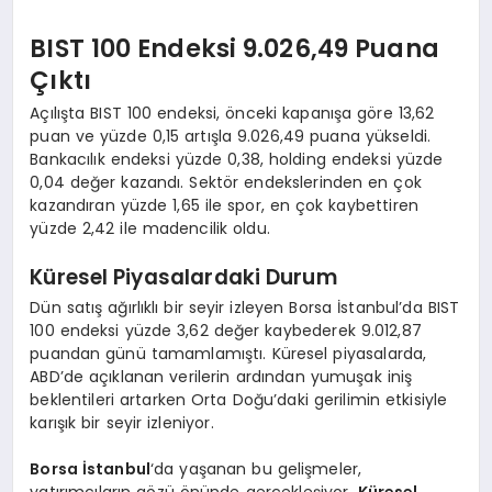
BIST 100 Endeksi 9.026,49 Puana
Çıktı
Açılışta BIST 100 endeksi, önceki kapanışa göre 13,62
puan ve yüzde 0,15 artışla 9.026,49 puana yükseldi.
Bankacılık endeksi yüzde 0,38, holding endeksi yüzde
0,04 değer kazandı. Sektör endekslerinden en çok
kazandıran yüzde 1,65 ile spor, en çok kaybettiren
yüzde 2,42 ile madencilik oldu.
Küresel Piyasalardaki Durum
Dün satış ağırlıklı bir seyir izleyen Borsa İstanbul’da BIST
100 endeksi yüzde 3,62 değer kaybederek 9.012,87
puandan günü tamamlamıştı. Küresel piyasalarda,
ABD’de açıklanan verilerin ardından yumuşak iniş
beklentileri artarken Orta Doğu’daki gerilimin etkisiyle
karışık bir seyir izleniyor.
Borsa İstanbul
‘da yaşanan bu gelişmeler,
yatırımcıların gözü önünde gerçekleşiyor.
Küresel