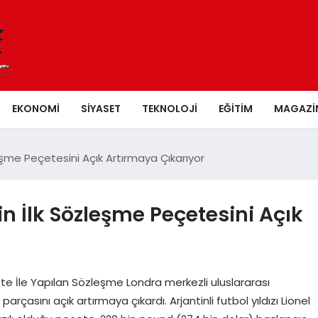
EKONOMI
SIYASET
TEKNOLOJI
EĞITIM
MAGAZI
eşme Peçetesini Açık Artırmaya Çıkarıyor
n İlk Sözleşme Peçetesini Açık
te İle Yapılan Sözleşme Londra merkezli uluslararası
rçasını açık artırmaya çıkardı. Arjantinli futbol yıldızı Lionel