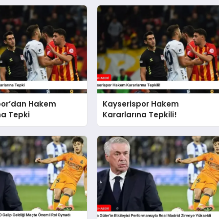
por’dan Hakem
Kayserispor Hakem
na Tepki
Kararlarına Tepkili!