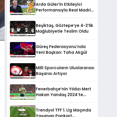
Arda Güler’in Etkileyici
Performansıyla Real Madrid
Zirveye Yükseldi
Beşiktaş, Göztepe’ye 4-2’lik
Mağlubiyetle Teslim Oldu
Güreş Federasyonu’nda
Yeni Başkan: Taha Akgül
Milli Sporcuların Uluslararası
Başarısı Artıyor
Fenerbahçe’nin Yıldızı Mert
Hakan Yandaş 2024’te
Google’da En Çok Aranan
Futbolcu Oldu
Trendyol TFF 1. Lig Maçında
Yaşanan Pankart