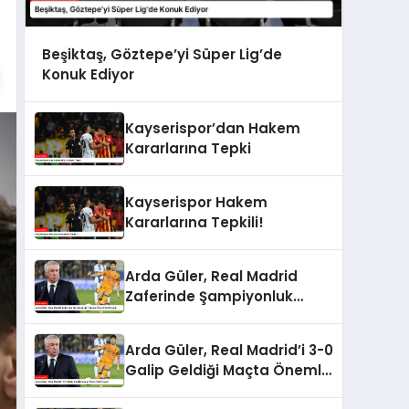
Beşiktaş, Göztepe’yi Süper Lig’de
Konuk Ediyor
Kayserispor’dan Hakem
Kararlarına Tepki
Kayserispor Hakem
Kararlarına Tepkili!
Arda Güler, Real Madrid
Zaferinde Şampiyonluk
Yolunda Önemli Rol Oynadı
Arda Güler, Real Madrid’i 3-0
Galip Geldiği Maçta Önemli
Rol Oynadı