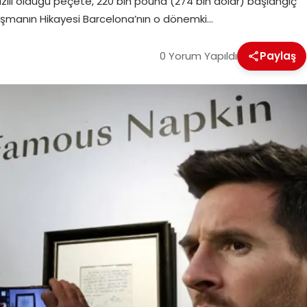
yazılı olduğu peçete, 220 bin pound (274 bin dolar) başlangıç
i Anlaşmanın Hikayesi Barcelona’nın o dönemki…
0 Yorum Yapıldı
Paylaş