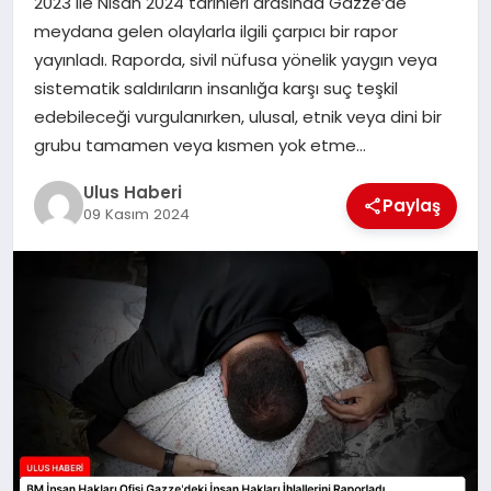
2023 ile Nisan 2024 tarihleri arasında Gazze’de
MAGAZIN
meydana gelen olaylarla ilgili çarpıcı bir rapor
yayınladı. Raporda, sivil nüfusa yönelik yaygın veya
SPOR
sistematik saldırıların insanlığa karşı suç teşkil
edebileceği vurgulanırken, ulusal, etnik veya dini bir
YAŞAM
grubu tamamen veya kısmen yok etme…
Ulus Haberi
Paylaş
09 Kasım 2024