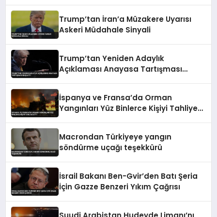
Kaldıramayacağını Vurguladı
Trump’tan İran’a Müzakere Uyarısı
Askeri Müdahale Sinyali
Trump’tan Yeniden Adaylık
Açıklaması Anayasa Tartışması
Başlattı
İspanya ve Fransa’da Orman
Yangınları Yüz Binlerce Kişiyi Tahliye
Etti
Macrondan Türkiyeye yangın
söndürme uçağı teşekkürü
İsrail Bakanı Ben-Gvir’den Batı Şeria
İçin Gazze Benzeri Yıkım Çağrısı
Suudi Arabistan Hudeyde Limanı’nı