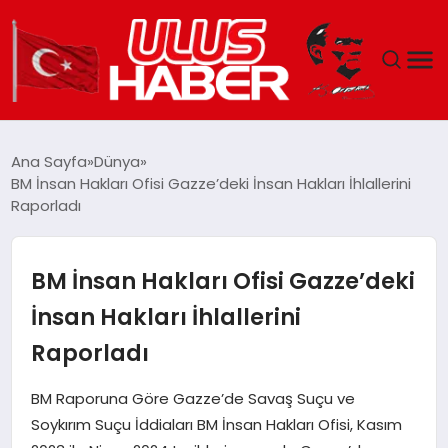
GÜNDEM
Ana Sayfa
Dünya
BM İnsan Hakları Ofisi Gazze’deki İnsan Hakları İhlallerini
DÜNYA
Raporladı
EKONOMI
BM İnsan Hakları Ofisi Gazze’deki
SIYASET
İnsan Hakları İhlallerini
Raporladı
TEKNOLOJI
BM Raporuna Göre Gazze’de Savaş Suçu ve
EĞITIM
Soykırım Suçu İddiaları BM İnsan Hakları Ofisi, Kasım