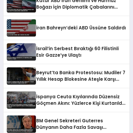
Katar ABD İran Gerilimi ve Hürmüz
Boğazı İçin Diplomatik Çabalarını
Sürdürüyor
İran Bahreyn’deki ABD Üssüne Saldırdı
İsrail’in Serbest Bıraktığı 60 Filistinli
Esir Gazze’ye Ulaştı
Beyrut’ta Banka Protestosu: Mudiler 7
Yıllık Hesap Blokesine Ateşle Karşı
Çıktı
İspanya Ceuta Kıyılarında Düzensiz
Göçmen Akını: Yüzlerce Kişi Kurtarıldı,
Cansız Bedenlere Ulaşıldı
BM Genel Sekreteri Guterres
Dünyanın Daha Fazla Savaşı