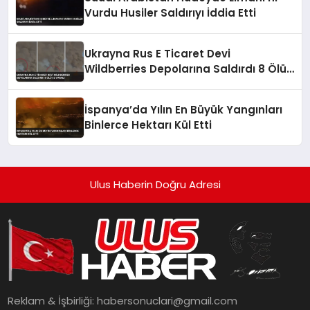
Vurdu Husiler Saldırıyı İddia Etti
Ukrayna Rus E Ticaret Devi
Wildberries Depolarına Saldırdı 8 Ölü
62 Yaralı
İspanya’da Yılın En Büyük Yangınları
Binlerce Hektarı Kül Etti
Ulus Haberin Doğru Adresi
Reklam & İşbirliği:
habersonuclari@gmail.com