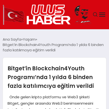
GÜNDEM
Ana Sayfa
Yaşam
Bitget’in Blockchain4Youth Programı’nda 1 yılda 6 binden
DÜNYA
fazla katılımcıya eğitim verildi
EKONOMI
Bitget’in Blockchain4Youth
SIYASET
Programı’nda 1 yılda 6 binden
fazla katılımcıya eğitim verildi
TEKNOLOJI
Önde gelen kripto platformu ve Web3 şirketi
EĞITIM
Bitget, gençler arasında Web3 benimsenmesini