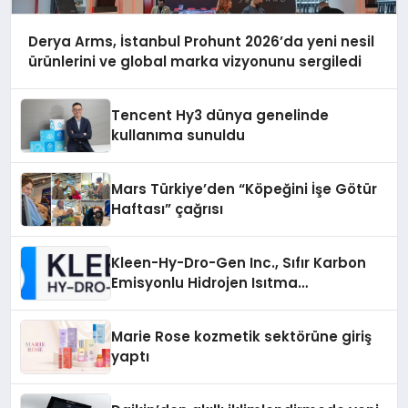
Derya Arms, İstanbul Prohunt 2026’da yeni nesil
ürünlerini ve global marka vizyonunu sergiledi
Tencent Hy3 dünya genelinde
kullanıma sunuldu
Mars Türkiye’den “Köpeğini İşe Götür
Haftası” çağrısı
Kleen-Hy-Dro-Gen Inc., Sıfır Karbon
Emisyonlu Hidrojen Isıtma
Teknolojisinde ISO ve TSSA
Düzenleyici Onaylarını Aldı
Marie Rose kozmetik sektörüne giriş
yaptı