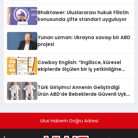
Kedi Mamasının İyi Sindirildiğini
Ortaya Koydu
Bhaktawer: Uluslararası hukuk Filistin
konusunda çifte standart uyguluyor
Yunan uzman: Ukrayna savaşı bir ABD
projesi
Cowboy English: “İngilizce, küresel
ekiplerde ölçülen bir iş yetkinliğine
dönüşüyor”
Türk Girişimci Annenin Geliştirdiği
Ürün ABD’de Bebeklerde Güvenli Uyku
Standardına Yeni Bir Bakış Açısı
Getiriyor.
Ulus Haberin Doğru Adresi