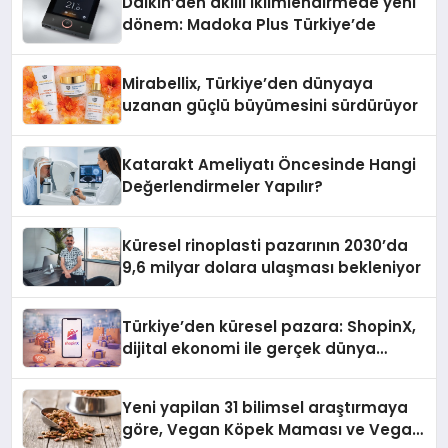
Daikin’den akıllı iklimlendirmede yeni
dönem: Madoka Plus Türkiye’de
Mirabellix, Türkiye’den dünyaya
uzanan güçlü büyümesini sürdürüyor
Katarakt Ameliyatı Öncesinde Hangi
Değerlendirmeler Yapılır?
Küresel rinoplasti pazarının 2030’da
9,6 milyar dolara ulaşması bekleniyor
Türkiye’den küresel pazara: ShopinX,
dijital ekonomi ile gerçek dünya
alışverişini bir araya getirmeyi
hedefliyor
Yeni yapilan 31 bilimsel araştırmaya
göre, Vegan Köpek Maması ve Vegan