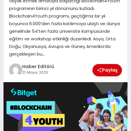
teşvik etmek amacıyla başlattığı Blockchain4Youth
MAGAZIN
programının birinci yıl dönümünü kutladı.
Blockchain4Youth programı, geçtiğimiz bir yıl
SPOR
boyunca 6.000’den fazla katılımcıya ulaştı ve dünya
genelinde 54’ten fazla üniversite kampüsünde
YAŞAM
eğitim ve workshop etkinliği düzenledi. Asya, Orta
Doğu, Okyanusya, Avrupa ve Güney Amerika’da
gerçekleşen bu…
Haber Editörü
Paylaş
21 Mayıs 2025