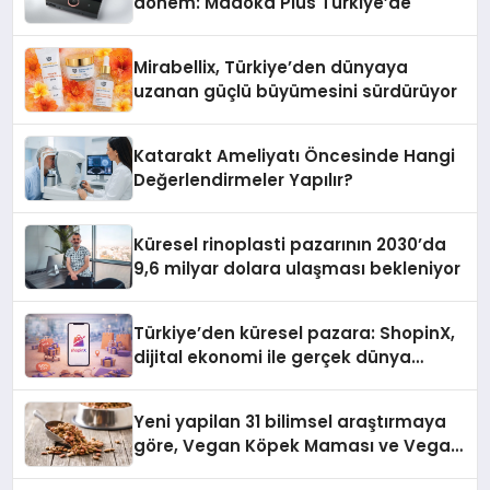
dönem: Madoka Plus Türkiye’de
Mirabellix, Türkiye’den dünyaya
uzanan güçlü büyümesini sürdürüyor
Katarakt Ameliyatı Öncesinde Hangi
Değerlendirmeler Yapılır?
Küresel rinoplasti pazarının 2030’da
9,6 milyar dolara ulaşması bekleniyor
Türkiye’den küresel pazara: ShopinX,
dijital ekonomi ile gerçek dünya
alışverişini bir araya getirmeyi
hedefliyor
Yeni yapilan 31 bilimsel araştırmaya
göre, Vegan Köpek Maması ve Vegan
Kedi Mamasının İyi Sindirildiğini