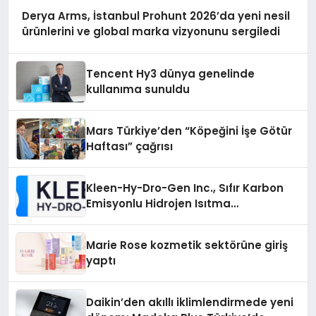
Derya Arms, İstanbul Prohunt 2026’da yeni nesil
ürünlerini ve global marka vizyonunu sergiledi
Tencent Hy3 dünya genelinde
kullanıma sunuldu
Mars Türkiye’den “Köpeğini İşe Götür
Haftası” çağrısı
Kleen-Hy-Dro-Gen Inc., Sıfır Karbon
Emisyonlu Hidrojen Isıtma
Teknolojisinde ISO ve TSSA
Düzenleyici Onaylarını Aldı
Marie Rose kozmetik sektörüne giriş
yaptı
Daikin’den akıllı iklimlendirmede yeni