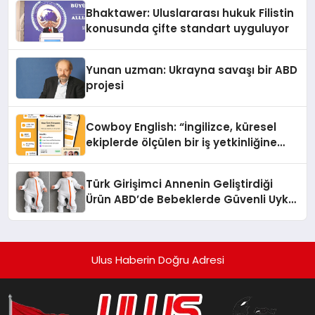
Ortaya Koydu
Bhaktawer: Uluslararası hukuk Filistin
konusunda çifte standart uyguluyor
Yunan uzman: Ukrayna savaşı bir ABD
projesi
Cowboy English: “İngilizce, küresel
ekiplerde ölçülen bir iş yetkinliğine
dönüşüyor”
Türk Girişimci Annenin Geliştirdiği
Ürün ABD’de Bebeklerde Güvenli Uyku
Standardına Yeni Bir Bakış Açısı
Getiriyor.
Ulus Haberin Doğru Adresi