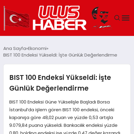
GÜNDEM
Ana Sayfa
Ekonomi
BIST 100 Endeksi Yükseldi: İşte Günlük Değerlendirme
DÜNYA
EKONOMI
BIST 100 Endeksi Yükseldi: İşte
Günlük Değerlendirme
SIYASET
BIST 100 Endeksi Güne Yükselişle Başladı Borsa
TEKNOLOJI
İstanbul’da işlem gören BIST 100 endeksi, önceki
kapanışa göre 48,02 puan ve yüzde 0,53 artışla
EĞITIM
9.079,84 puana yükseldi. Bankacılık endeksi yüzde
0,80, holding endeksi ise yüzde 0,47 değer kazandı.