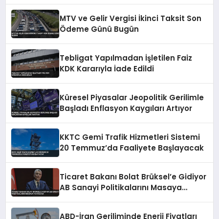
MTV ve Gelir Vergisi İkinci Taksit Son
Ödeme Günü Bugün
Tebligat Yapılmadan İşletilen Faiz
KDK Kararıyla İade Edildi
Küresel Piyasalar Jeopolitik Gerilimle
Başladı Enflasyon Kaygıları Artıyor
KKTC Gemi Trafik Hizmetleri Sistemi
20 Temmuz’da Faaliyete Başlayacak
Ticaret Bakanı Bolat Brüksel’e Gidiyor
AB Sanayi Politikalarını Masaya
Yatıracak
ABD-İran Geriliminde Enerji Fiyatları