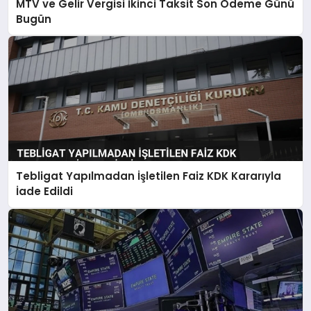
MTV ve Gelir Vergisi İkinci Taksit Son Ödeme Günü
Bugün
Tebligat Yapılmadan İşletilen Faiz KDK Kararıyla
İade Edildi