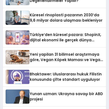
Değerlendirmeler Yapılır?
Küresel rinoplasti pazarının 2030’da
9,6 milyar dolara ulaşması bekleniyor
Türkiye’den küresel pazara: ShopinX,
dijital ekonomi ile gerçek dünya
alışverişini bir araya getirmeyi
hedefliyor
Yeni yapilan 31 bilimsel araştırmaya
göre, Vegan Köpek Maması ve Vegan
Kedi Mamasının İyi Sindirildiğini
Ortaya Koydu
Bhaktawer: Uluslararası hukuk Filistin
konusunda çifte standart uyguluyor
Yunan uzman: Ukrayna savaşı bir ABD
projesi