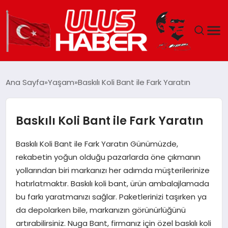
GÜNDEM
Ana Sayfa
Yaşam
Baskılı Koli Bant ile Fark Yaratın
DÜNYA
Baskılı Koli Bant ile Fark Yaratın
EKONOMI
Baskılı Koli Bant ile Fark Yaratın Günümüzde,
SIYASET
rekabetin yoğun olduğu pazarlarda öne çıkmanın
yollarından biri markanızı her adımda müşterilerinize
TEKNOLOJI
hatırlatmaktır. Baskılı koli bant, ürün ambalajlamada
bu farkı yaratmanızı sağlar. Paketlerinizi taşırken ya
EĞITIM
da depolarken bile, markanızın görünürlüğünü
artırabilirsiniz. Nuga Bant, firmanız için özel baskılı koli