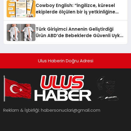
Cowboy English: “İngilizce, küresel
ekiplerde ölçülen bir iş yetkinliğine
dönüşüyor”
Türk Girişimci Annenin Geliştirdiği
Ürün ABD’de Bebeklerde Güvenli Uyku
Standardına Yeni Bir Bakış Açısı
Getiriyor.
Ulus Haberin Doğru Adresi
Reklam & İşbirliği:
habersonuclari@gmail.com